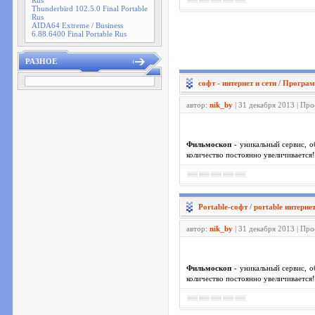
Rus
Thunderbird 102.5.0 Final Portable
Rus
AIDA64 Extreme / Business
6.88.6400 Final Portable Rus
РАЗНОЕ
софт - интернет и сети
/
Програм
автор:
nik_by
| 31 декабря 2013 | Пр
Фильмоскоп
- уникальный сервис, о
количество постоянно увеличивается
Portable-софт
/
portable интернет
автор:
nik_by
| 31 декабря 2013 | Пр
Фильмоскоп
- уникальный сервис, о
количество постоянно увеличивается