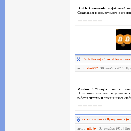
Double Commander
- файловый ме
Commander и совместимого с его пл
Portable-софт
/
portable система
автор:
skai777
| 30 декабря 2013 | П
Windows 8 Manager
- это системна
Программа позволяет существенно ув
работы системы и повышения ее ста
софт - система
/
Программы (на
автор:
nik_by
| 30 декабря 2013 | Пр