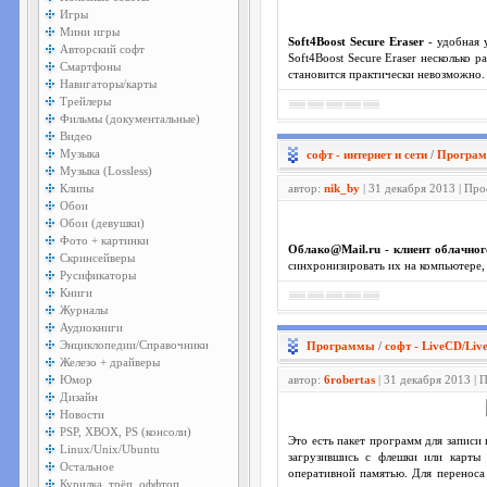
Игры
Мини игры
Soft4Boost Secure Eraser
- удобная 
Авторский софт
Soft4Boost Secure Eraser несколько
Смартфоны
становится практически невозможно.
Навигаторы/карты
Трейлеры
Фильмы (документальные)
Видео
Музыка
софт - интернет и сети
/
Програм
Музыка (Lossless)
Клипы
автор:
nik_by
| 31 декабря 2013 | Пр
Обои
Обои (девушки)
Фото + картинки
Облако@Mail.ru - клиент облачног
Скринсейверы
синхронизировать их на компьютере,
Русификаторы
Книги
Журналы
Аудиокниги
Энциклопедии/Справочники
Программы
/
софт - LiveCD/Liv
Железо + драйверы
Юмор
автор:
6robertas
| 31 декабря 2013 | 
Дизайн
Новости
PSP, XBOX, PS (консоли)
Это есть пакет программ для записи
Linux/Unix/Ubuntu
загрузившись с флешки или карты
Остальное
оперативной памятью. Для переноса
Курилка, трёп, оффтоп