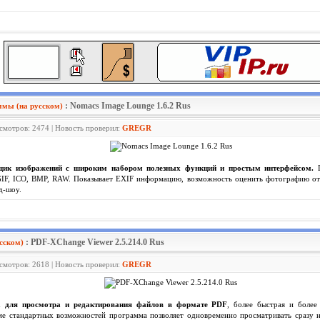
: Nomacs Image Lounge 1.6.2 Rus
мы (на русском)
осмотров: 2474 | Новость проверил:
GREGR
щик изображений с широким набором полезных функций и простым интерфейсом.
П
F, ICO, BMP, RAW. Показывает EXIF информацию, возможность оценить фотографию от о
д-шоу.
: PDF-XChange Viewer 2.5.214.0 Rus
сском)
осмотров: 2618 | Новость проверил:
GREGR
а для просмотра и редактирования файлов в формате PDF
, более быстрая и более
е стандартных возможностей программа позволяет одновременно просматривать сразу не