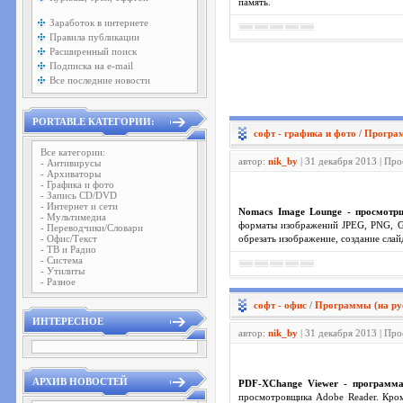
память.
Заработок в интернете
Правила публикации
Расширенный поиск
Подписка на e-mail
Все последние новости
PORTABLE КАТЕГОРИИ:
софт - графика и фото
/
Програм
Все категории:
автор:
nik_by
| 31 декабря 2013 | Пр
- Антивирусы
- Архиваторы
- Графика и фото
- Запись CD/DVD
- Интернет и сети
Nomacs Image Lounge - просмотр
- Мультимедиа
форматы изображений JPEG, PNG, GI
- Переводчики/Словари
- Офис/Текст
обрезать изображение, создание слай
- ТВ и Радио
- Система
- Утилиты
- Разное
софт - офис
/
Программы (на ру
ИНТЕРЕСНОЕ
автор:
nik_by
| 31 декабря 2013 | Пр
АРХИВ НОВОСТЕЙ
PDF-XChange Viewer - программ
просмотровщика Adobe Reader. Кром