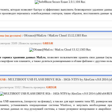
утилита, которая позволяет быстро и эффективно выполнить безвозвратное удаление данн
 раз производит перезапись освобожденных секторов, таким образом, восстановить данные
: Облако@Mail.ru / Mail.ru Cloud 13.12.1303 Rus
мы (на русском)
осмотров: 3509 | Новость проверил:
GREGR
о сервиса хранения данных Mail.ru
, позволяет пользователям хранить свои данные (муз
 смартфоне или планшете, а также делиться размещенными в облаке файлами с другими поль
: MULTIBOOT USB FLASH DRIVE 8Gb - 16Gb NTFS by AlexGen v.9.0 2014 (x8
eUSB
Просмотров: 5552 | Новость проверил:
GREGR
 на USB накопитель, (попросту на флешку), а так-же для карт памяти типа SD, размером м
 памяти, устанавливать операционные системы Windows, и запускать необходимые п
 личных данных из под рухнувшей системы, а также резервное копирование и аварийное 