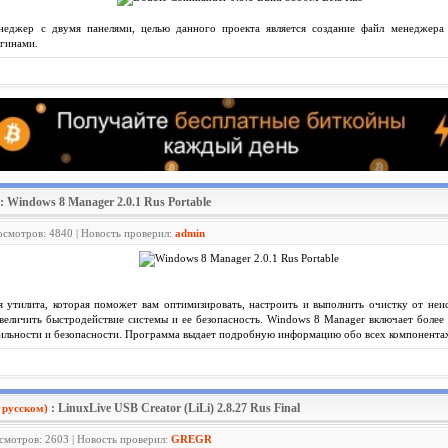
неджер с двумя панелями, целью данного проекта является создание файл менеджера 
агинами.
: Windows 8 Manager 2.0.1 Rus Portable
росмотров: 4840 | Новость проверил:
admin
я утилита, которая поможет вам оптимизировать, настроить и выполнить очистку от неи
еличить быстродействие системы и ее безопасность. Windows 8 Manager включает более 
бильности и безопасности. Программа выдает подробную информацию обо всех компонентах
: LinuxLive USB Creator (LiLi) 2.8.27 Rus Final
 русском)
осмотров: 2603 | Новость проверил:
GREGR