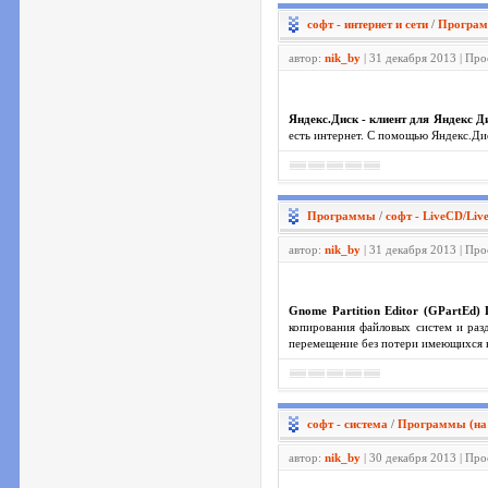
софт - интернет и сети
/
Програм
автор:
nik_by
| 31 декабря 2013 | Пр
Яндекс.Диск - клиент для Яндекс Д
есть интернет. С помощью Яндекс.Дис
Программы
/
софт - LiveCD/Liv
автор:
nik_by
| 31 декабря 2013 | Пр
Gnome Partition Editor (GPartEd) 
копирования файловых систем и разд
перемещение без потери имеющихся 
софт - система
/
Программы (на
автор:
nik_by
| 30 декабря 2013 | Пр