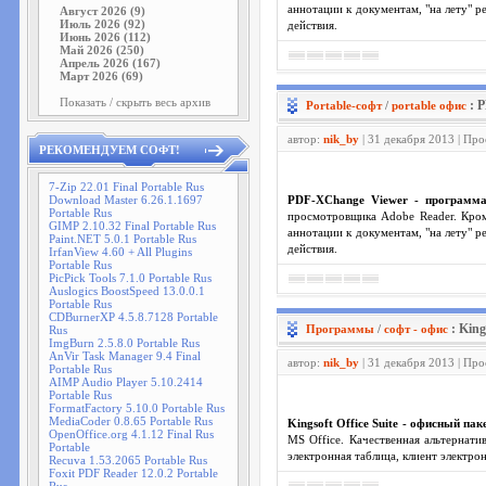
аннотации к документам, "на лету" 
Август 2026 (9)
Июль 2026 (92)
действия.
Июнь 2026 (112)
Май 2026 (250)
Апрель 2026 (167)
Март 2026 (69)
Показать / скрыть весь архив
: 
Portable-софт
/
portable офис
автор:
nik_by
| 31 декабря 2013 | Пр
РЕКОМЕНДУЕМ СОФТ!
7-Zip 22.01 Final Portable Rus
Download Master 6.26.1.1697
PDF-XChange Viewer - программ
Portable Rus
просмотровщика Adobe Reader. Кром
GIMP 2.10.32 Final Portable Rus
аннотации к документам, "на лету" 
Paint.NET 5.0.1 Portable Rus
действия.
IrfanView 4.60 + All Plugins
Portable Rus
PicPick Tools 7.1.0 Portable Rus
Auslogics BoostSpeed 13.0.0.1
Portable Rus
CDBurnerXP 4.5.8.7128 Portable
: King
Программы
/
софт - офис
Rus
ImgBurn 2.5.8.0 Portable Rus
AnVir Task Manager 9.4 Final
автор:
nik_by
| 31 декабря 2013 | Пр
Portable Rus
AIMP Audio Player 5.10.2414
Portable Rus
FormatFactory 5.10.0 Portable Rus
MediaCoder 0.8.65 Portable Rus
Kingsoft Office Suite - офисный пак
OpenOffice.org 4.1.12 Final Rus
MS Office. Качественная альтернати
Portable
электронная таблица, клиент электро
Recuva 1.53.2065 Portable Rus
Foxit PDF Reader 12.0.2 Portable