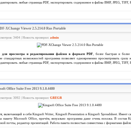
редактировать любые страницы PDF, экспортировать содержимое в файлы BMP, JPEG, TIFF, 
PDF-XChange Viewer 2.5.214.0 Rus Portable
осмотров: 3404 | Новость проверил:
admin
а для просмотра и редактирования файлов в формате PDF
, более быстрая и более
е стандартных возможностей программа позволяет одновременно просматривать сразу не
редактировать любые страницы PDF, экспортировать содержимое в файлы BMP, JPEG, TIFF, 
soft Office Suite Free 2013 9.1.0.4480
осмотров: 3092 | Новость проверил:
GREGR
ет
, включающий в себя Kingsoft Writer, Kingsoft Presentation и Kingsoft Spreadsheet. Име
ва пакету Microsoft Office, причём, визуально программа даже очень похожа. В состав Ki
нной почты, редактор презентаций. Работа пакета полностью совместима с форматами файлов 