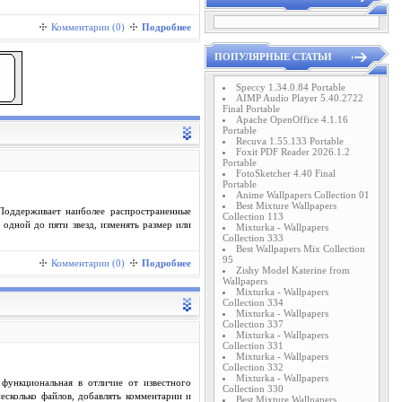
Комментарии (0)
Подробнее
ПОПУЛЯРНЫЕ СТАТЬИ
Speccy 1.34.0.84 Portable
AIMP Audio Player 5.40.2722
Final Portable
Apache OpenOffice 4.1.16
Portable
Recuva 1.55.133 Portable
Foxit PDF Reader 2026.1.2
Portable
FotoSketcher 4.40 Final
Portable
Anime Wallpapers Collection 01
Best Mixture Wallpapers
оддерживает наиболее распространенные
Collection 113
дной до пяти звезд, изменять размер или
Mixturka - Wallpapers
Collection 333
Best Wallpapers Mix Collection
95
Комментарии (0)
Подробнее
Zishy Model Katerine from
Wallpapers
Mixturka - Wallpapers
Collection 334
Mixturka - Wallpapers
Collection 337
Mixturka - Wallpapers
Collection 331
Mixturka - Wallpapers
Collection 332
Mixturka - Wallpapers
 функциональная в отличие от известного
Collection 330
сколько файлов, добавлять комментарии и
Best Mixture Wallpapers