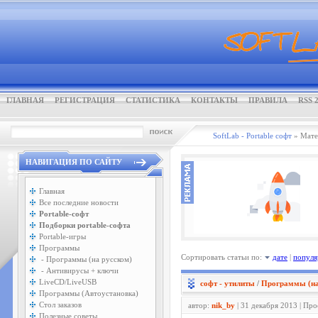
ГЛАВНАЯ
РЕГИСТРАЦИЯ
СТАТИСТИКА
КОНТАКТЫ
ПРАВИЛА
RSS 2
SoftLab - Portable софт
» Мате
НАВИГАЦИЯ ПО САЙТУ
Главная
Все последние новости
Portable-софт
Подборки portable-софта
Portable-игры
Программы
Сортировать статьи по:
дате
|
популя
- Программы (на русском)
- Антивирусы + ключи
LiveCD/LiveUSB
софт - утилиты
/
Программы (на
Программы (Автоустановка)
Стол заказов
автор:
nik_by
| 31 декабря 2013 | Пр
Полезные советы