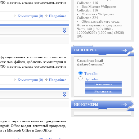
PNG и другие, а также осуществлять другие
Collection 116
Best Mixture Wallpapers
Collection 116
Mixturka - Wallpapers
Комментарии (0)
Подробнее
Collection 324
Обои для рабочего стола -
Фото и картинки с девушками
Часть 140 (1920x1080 -
12000x9209) (1000 шт.) (2026)
JPG
НАШ ОПРОС
 функциональная в отличие от известного
Самый удобный
сколько файлов, добавлять комментарии и
файлообменник?
PNG и другие, а также осуществлять другие
TurboBit
Uploadrar
Комментарии (0)
Подробнее
ИНФОРМЕРЫ
ет самую полную совместимость с документами
ngsoft Office входят текстовый процессор,
от Microsoft Office и OpenOffice.