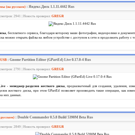
: Яндекс.Диск 1.1.11.4442 Rus
мы (на русском)
осмотров: 2941 | Новость проверил:
GREGR
иска
, бесплатного сервиса, благодаря которому ваши фотографии, видеоролики и документ
ка можно открыть файлы на любом устройстве с доступом к сети и продолжить работу с то
: Gnome Partition Editor (GPartEd) Live 0.17.0-4 Rus
eUSB
осмотров: 2791 | Новость проверил:
GREGR
Live - менеджер разделов жесткого диска
, предназначеный для создания, удаления, из
елов жесткого диска, при этом GPartEd позволяет производить такие операции, как изме
на них данных.
: Double Commander 0.5.8 Build 5390M Beta Rus
 русском)
осмотров: 2849 | Новость проверил:
GREGR