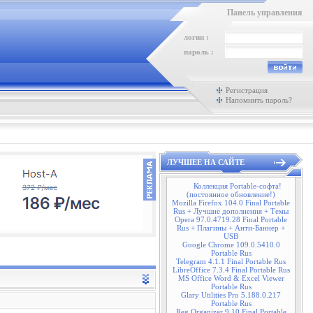
Панель управления
логин :
пароль :
Регистрация
Напомнить пароль?
ЛУЧШЕЕ НА САЙТЕ
Коллекция Portable-софта!
(постоянное обновление!)
Mozilla Firefox 104.0 Final Portable
Rus + Лучшие дополнения + Темы
Opera 97.0.4719.28 Final Portable
Rus + Плагины + Анти-Баннер +
USB
Google Chrome 109.0.5410.0
Portable Rus
Telegram 4.1.1 Final Portable Rus
LibreOffice 7.3.4 Final Portable Rus
MS Office Word & Excel Viewer
Portable Rus
Glary Utilities Pro 5.188.0.217
Portable Rus
Reg Organizer 9.10 Final Portable