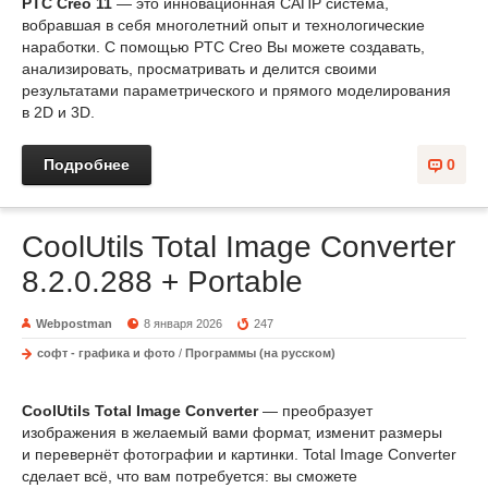
PTC Creo 11
— это инновационная САПР система,
вобравшая в себя многолетний опыт и технологические
наработки. C помощью PTC Creo Вы можете создавать,
анализировать, просматривать и делится своими
результатами параметрического и прямого моделирования
в 2D и 3D.
Подробнее
0
CoolUtils Total Image Converter
8.2.0.288 + Portable
Webpostman
8 января 2026
247
софт - графика и фото
/
Программы (на русском)
CoolUtils Total Image Converter
— преобразует
изображения в желаемый вами формат, изменит размеры
и перевернёт фотографии и картинки. Total Image Converter
сделает всё, что вам потребуется: вы сможете