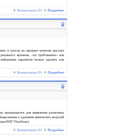
Комментарии (0)
Подробнее
ять и реестр на предмет наличия spyware
е реального времени, «по требованию» или
 найденных паразитов можно удалить или
Комментарии (0)
Подробнее
р предназначен для выявления различных
обнаружения и удаления шпионских модулей
SuperDAT VirusScan).
Комментарии (0)
Подробнее