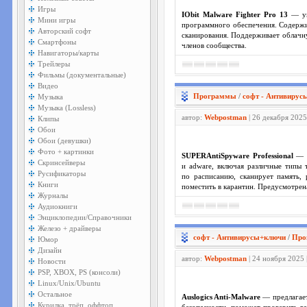
Игры
IObit Malware Fighter Pro 13
— ун
Мини игры
программного обеспечения. Содержи
Авторский софт
сканирования. Поддерживает облачну
Смартфоны
членов сообщества.
Навигаторы/карты
Трейлеры
Фильмы (документальные)
Видео
Программы
/
софт - Антивирус
Музыка
Музыка (Lossless)
автор:
Webpostman
| 26 декабря 2025
Клипы
Обои
Обои (девушки)
Фото + картинки
SUPERAntiSpyware Professional
— л
Скринсейверы
и adware, включая различные типы 
Русификаторы
по расписанию, сканирует память,
Книги
поместить в карантин. Предусмотрен
Журналы
Аудиокниги
Энциклопедии/Справочники
Железо + драйверы
софт - Антивирусы+ключи
/
Про
Юмор
Дизайн
автор:
Webpostman
| 24 ноября 2025 
Новости
PSP, XBOX, PS (консоли)
Linux/Unix/Ubuntu
Остальное
Auslogics Anti-Malware
— предлагает
Курилка, трёп, оффтоп