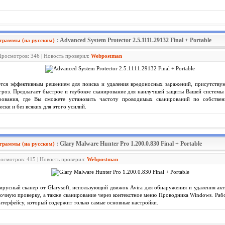
: Advanced System Protector 2.5.1111.29132 Final + Portable
граммы (на русском)
Просмотров: 346 | Новость проверил:
Webpostman
тся эффективным решением для поиска и удаления вредоносных заражений, присутству
роз. Предлагает быстрое и глубокое сканирование для наилучшей защиты Вашей системы
рования, где Вы сможете установить частоту проводимых сканирований по собстве
ски и без всяких для этого усилий.
: Glary Malware Hunter Pro 1.200.0.830 Final + Portable
граммы (на русском)
росмотров: 415 | Новость проверил:
Webpostman
русный сканер от Glarysoft, использующий движок Avira для обнаружения и удаления акт
чную проверку, а также сканирование через контекстное меню Проводника Windows. Рабо
терфейсу, который содержит только самые основные настройки.