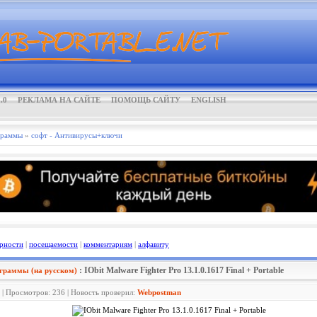
.0
РЕКЛАМА НА САЙТЕ
ПОМОЩЬ САЙТУ
ENGLISH
граммы
»
софт - Антивирусы+ключи
рности
|
посещаемости
|
комментариям
|
алфавиту
: IObit Malware Fighter Pro 13.1.0.1617 Final + Portable
граммы (на русском)
 | Просмотров: 236 | Новость проверил:
Webpostman