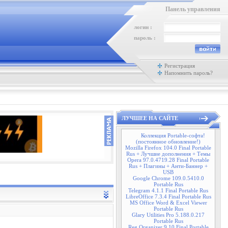
Панель управления
логин :
пароль :
Регистрация
Напомнить пароль?
ЛУЧШЕЕ НА САЙТЕ
Коллекция Portable-софта!
(постоянное обновление!)
Mozilla Firefox 104.0 Final Portable
Rus + Лучшие дополнения + Темы
Opera 97.0.4719.28 Final Portable
Rus + Плагины + Анти-Баннер +
USB
Google Chrome 109.0.5410.0
Portable Rus
Telegram 4.1.1 Final Portable Rus
LibreOffice 7.3.4 Final Portable Rus
MS Office Word & Excel Viewer
Portable Rus
Glary Utilities Pro 5.188.0.217
Portable Rus
Reg Organizer 9.10 Final Portable