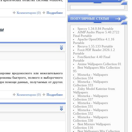
в критических областях системы Windows,
Комментарии (0)
Подробнее
ПОПУЛЯРНЫЕ СТАТЬИ
Speccy 1.34.0.84 Portable
AIMP Audio Player 5.40.2722
Final Portable
Apache OpenOffice 4.1.16
Portable
Recuva 1.55.133 Portable
Foxit PDF Reader 2026.1.2
Portable
FotoSketcher 4.40 Final
Portable
Anime Wallpapers Collection 01
Best Wallpapers Mix Collection
95
кировке вредоносного или нежелательного
Mixturka - Wallpapers
т режимы быстрого, полного и выборочного
Collection 334
Mixturka - Wallpapers
 при помощи данных, получаемых от других
Collection 333
Zishy Model Katerine from
Wallpapers
Комментарии (0)
Подробнее
Mixturka - Wallpapers
Collection 337
Mixturka - Wallpapers
Collection 331
Mixturka - Wallpapers
Collection 332
Mixturka - Wallpapers
Collection 330
Best Mixture Wallpapers
Collection 116
Best Wallpapers Mix Collection