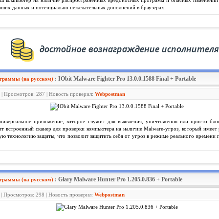
аш компьютер на наличие распространенных вредоносных программ и опасных изменений 
аших данных и потенциально нежелательных дополнений в браузерах.
: IObit Malware Fighter Pro 13.0.0.1588 Final + Portable
граммы (на русском)
 | Просмотров: 287 | Новость проверил:
Webpostman
иверсальное приложение, которое служит для выявления, уничтожения или просто бло
т встроенный сканер для проверки компьютера на наличие Malware-угроз, который имее
ю технологию защиты, что позволит защитить себя от угроз в режиме реального времени
: Glary Malware Hunter Pro 1.205.0.836 + Portable
граммы (на русском)
 | Просмотров: 298 | Новость проверил:
Webpostman