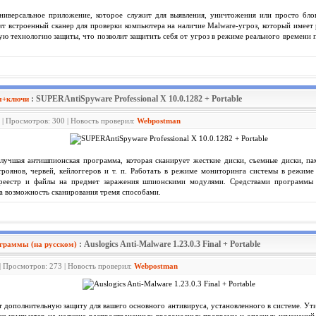
иверсальное приложение, которое служит для выявления, уничтожения или просто бло
т встроенный сканер для проверки компьютера на наличие Malware-угроз, который имее
ю технологию защиты, что позволит защитить себя от угроз в режиме реального времени
: SUPERAntiSpyware Professional X 10.0.1282 + Portable
ы+ключи
 | Просмотров: 300 | Новость проверил:
Webpostman
учшая антишпионская программа, которая сканирует жесткие диски, съемные диски, пам
троянов, червей, кейлоггеров и т. п. Работать в режиме мониторинга системы в режим
 реестр и файлы на предмет заражения шпионскими модулями. Средствами программы
а возможность сканирования тремя способами.
: Auslogics Anti-Malware 1.23.0.3 Final + Portable
граммы (на русском)
| Просмотров: 273 | Новость проверил:
Webpostman
 дополнительную защиту для вашего основного антивируса, установленного в системе. Ут