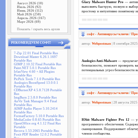
Glary Malware Hunter Pro
— антиви
Август 2026 (10)
Июль 2026 (92)
выполнять быструю, полную и выборо
Июнь 2026 (112)
простому и интуитивно понятному ин
Май 2026 (250)
Апрель 2026 (167)
Март 2026 (69)
Показать / скрыть весь архив
софт - Антивирусы+ключи
/
Про
РЕКОМЕНДУЕМ СОФТ!
автор:
Webpostman
| 8 сентября 2025
7-Zip 22.01 Final Portable Rus
Download Master 6.26.1.1697
Portable Rus
Auslogics Anti-Malware
— предлагает
GIMP 2.10.32 Final Portable Rus
безопасности, поможет проверить в
Paint.NET 5.0.1 Portable Rus
потенциальных угроз безопасности в
IrfanView 4.60 + All Plugins
Portable Rus
PicPick Tools 7.1.0 Portable Rus
Auslogics BoostSpeed 13.0.0.1
Portable Rus
CDBurnerXP 4.5.8.7128 Portable
софт - Антивирусы+ключи
/
Про
Rus
ImgBurn 2.5.8.0 Portable Rus
AnVir Task Manager 9.4 Final
автор:
Webpostman
| 28 августа 2025
Portable Rus
AIMP Audio Player 5.10.2414
Portable Rus
FormatFactory 5.10.0 Portable Rus
MediaCoder 0.8.65 Portable Rus
IObit Malware Fighter Pro 12
— ун
OpenOffice.org 4.1.12 Final Rus
программного обеспечения. Содержи
Portable
сканирования. Поддерживает облачну
Recuva 1.53.2065 Portable Rus
членов сообщества.
Foxit PDF Reader 12.0.2 Portable