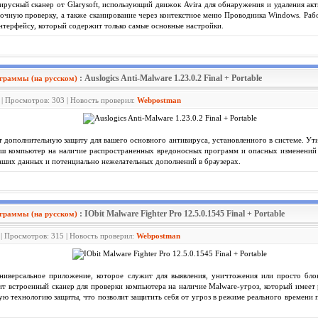
русный сканер от Glarysoft, использующий движок Avira для обнаружения и удаления акт
чную проверку, а также сканирование через контекстное меню Проводника Windows. Рабо
терфейсу, который содержит только самые основные настройки.
: Auslogics Anti-Malware 1.23.0.2 Final + Portable
граммы (на русском)
 | Просмотров: 303 | Новость проверил:
Webpostman
 дополнительную защиту для вашего основного антивируса, установленного в системе. Ут
аш компьютер на наличие распространенных вредоносных программ и опасных изменений 
аших данных и потенциально нежелательных дополнений в браузерах.
: IObit Malware Fighter Pro 12.5.0.1545 Final + Portable
граммы (на русском)
 | Просмотров: 315 | Новость проверил:
Webpostman
иверсальное приложение, которое служит для выявления, уничтожения или просто бло
т встроенный сканер для проверки компьютера на наличие Malware-угроз, который имее
ю технологию защиты, что позволит защитить себя от угроз в режиме реального времени