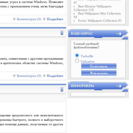
ивных угроз в системе Windows. Позволяет
97
Best Mixture Wallpapers
тать с приложением очень легко благодаря
Collection 116
Best Wallpapers Mix Collection
94
Комментарии (0)
Подробнее
Eroric Wallpapers Collection 01
НАШ ОПРОС
Самый удобный
файлообменник?
TurboBit
илита, совместимая с другими программами
Uploadrar
в критических областях системы Windows,
Комментарии (0)
Подробнее
ИНФОРМЕРЫ
кировке вредоносного или нежелательного
т режимы быстрого, полного и выборочного
 при помощи данных, получаемых от других