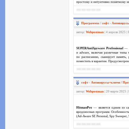
простому и интуитивно понятному ин
Программы
/
софт - Антивирус
автор:
Webpostman
| 4 апреля 2025 |
SUPERAntiSpyware Professional
— л
и adware, включая различные типы 
по расписанию, сканирует память,
поместить в карантин. Предусмотрен
софт - Антивирусы+ключи
/
Про
автор:
Webpostman
| 20 марта 2025 |
HitmanPro
— является одним из са
вредоносных программ. Особенность 
(Ad-Aware SE Personal, Spy Sweeper, 