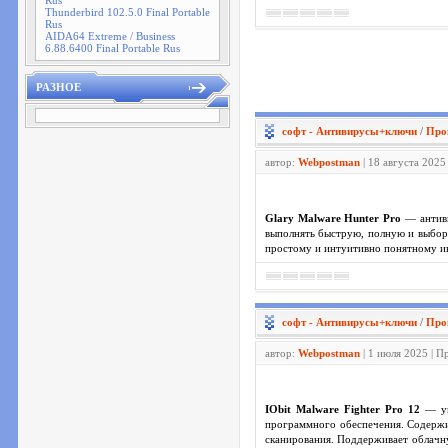
Rus
Thunderbird 102.5.0 Final Portable
Rus
AIDA64 Extreme / Business
6.88.6400 Final Portable Rus
РАЗНОЕ
софт - Антивирусы+ключи
/
Про
автор:
Webpostman
| 18 августа 2025
Glary Malware Hunter Pro
— антиви
выполнять быструю, полную и выборо
простому и интуитивно понятному ин
софт - Антивирусы+ключи
/
Про
автор:
Webpostman
| 1 июля 2025 | П
IObit Malware Fighter Pro 12
— ун
программного обеспечения. Содержи
сканирования. Поддерживает облачну