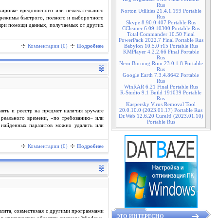
Rus
кировке вредоносного или нежелательного
Norton Utilities 21.4.1.199 Portable
Rus
т режимы быстрого, полного и выборочного
Skype 8.90.0.407 Portable Rus
 при помощи данных, получаемых от других
CCleaner 6.09.10300 Portable Rus
Total Commander 10.50 Final
PowerPack 2022.7 Final Portable Rus
Комментарии (0)
Подробнее
Babylon 10.5.0 r15 Portable Rus
KMPlayer 4.2.2.66 Final Portable
Rus
Nero Burning Rom 23.0.1.8 Portable
Rus
Google Earth 7.3.4.8642 Portable
Rus
WinRAR 6.21 Final Portable Rus
R-Studio 9.1 Build 191039 Portable
Rus
Kaspersky Virus Removal Tool
20.0.10.0 (2023.01.17) Portable Rus
ять и реестр на предмет наличия spyware
Dr.Web 12.6.20 CureIt! (2023.01.10)
е реального времени, «по требованию» или
Portable Rus
 найденных паразитов можно удалить или
Комментарии (0)
Подробнее
илита, совместимая с другими программами
ЭТО ИНТЕРЕСНО