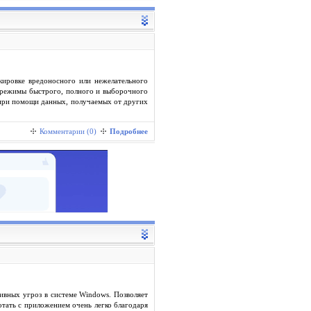
кировке вредоносного или нежелательного
т режимы быстрого, полного и выборочного
 при помощи данных, получаемых от других
Комментарии (0)
Подробнее
ивных угроз в системе Windows. Позволяет
тать с приложением очень легко благодаря