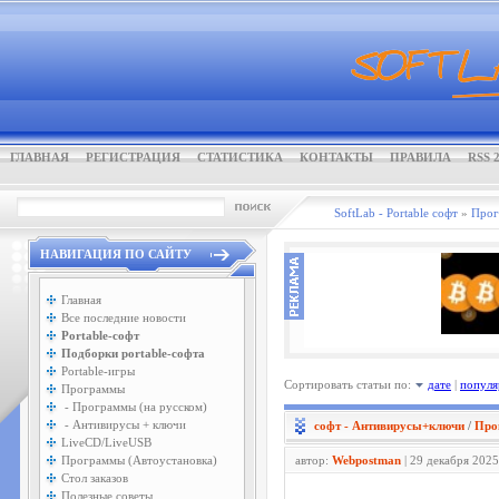
ГЛАВНАЯ
РЕГИСТРАЦИЯ
СТАТИСТИКА
КОНТАКТЫ
ПРАВИЛА
RSS 2
SoftLab - Portable софт
»
Про
НАВИГАЦИЯ ПО САЙТУ
Главная
Все последние новости
Portable-софт
Подборки portable-софта
Portable-игры
Сортировать статьи по:
дате
|
популя
Программы
- Программы (на русском)
- Антивирусы + ключи
софт - Антивирусы+ключи
/
Про
LiveCD/LiveUSB
Программы (Автоустановка)
автор:
Webpostman
| 29 декабря 2025
Стол заказов
Полезные советы