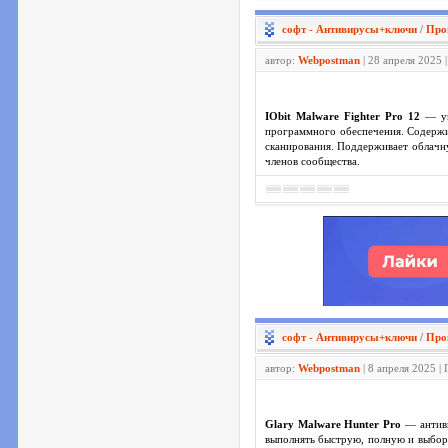
софт - Антивирусы+ключи
/
Про
автор:
Webpostman
| 28 апреля 2025 
IObit Malware Fighter Pro 12
— ун
программного обеспечения. Содержи
сканирования. Поддерживает облачну
членов сообщества.
софт - Антивирусы+ключи
/
Про
автор:
Webpostman
| 8 апреля 2025 |
Glary Malware Hunter Pro
— антиви
выполнять быструю, полную и выборо