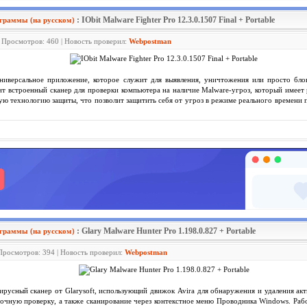
: IObit Malware Fighter Pro 12.3.0.1507 Final + Portable
граммы (на русском)
| Просмотров: 460 | Новость проверил:
Webpostman
иверсальное приложение, которое служит для выявления, уничтожения или просто бло
т встроенный сканер для проверки компьютера на наличие Malware-угроз, который имее
ю технологию защиты, что позволит защитить себя от угроз в режиме реального времени
: Glary Malware Hunter Pro 1.198.0.827 + Portable
граммы (на русском)
 Просмотров: 394 | Новость проверил:
Webpostman
русный сканер от Glarysoft, использующий движок Avira для обнаружения и удаления акт
чную проверку, а также сканирование через контекстное меню Проводника Windows. Рабо