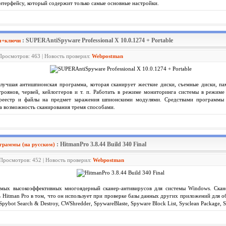
терфейсу, который содержит только самые основные настройки.
: SUPERAntiSpyware Professional X 10.0.1274 + Portable
ы+ключи
 Просмотров: 463 | Новость проверил:
Webpostman
учшая антишпионская программа, которая сканирует жесткие диски, съемные диски, пам
троянов, червей, кейлоггеров и т. п. Работать в режиме мониторинга системы в режим
 реестр и файлы на предмет заражения шпионскими модулями. Средствами программы
а возможность сканирования тремя способами.
: HitmanPro 3.8.44 Build 340 Final
граммы (на русском)
 Просмотров: 452 | Новость проверил:
Webpostman
мых высокоэффективных многоядерный сканер-антивирусов для системы Windows. Скане
Hitman Pro в том, что он использует при проверке базы данных других приложений для 
Spybot Search & Destroy, CWShredder, SpywareBlaste, Spyware Block List, Sysclean Package, 