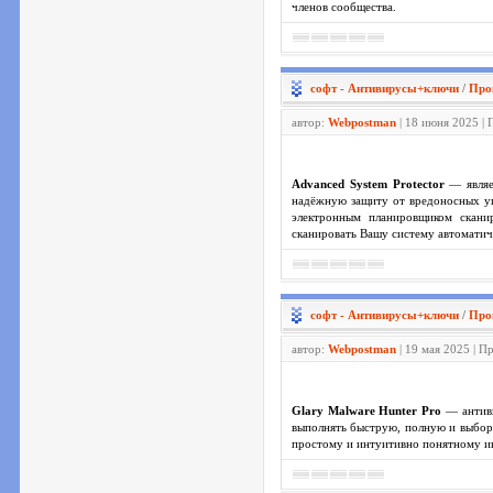
членов сообщества.
софт - Антивирусы+ключи
/
Про
автор:
Webpostman
| 18 июня 2025 | 
Advanced System Protector
— являе
надёжную защиту от вредоносных уг
электронным планировщиком скани
сканировать Вашу систему автоматиче
софт - Антивирусы+ключи
/
Про
автор:
Webpostman
| 19 мая 2025 | П
Glary Malware Hunter Pro
— антиви
выполнять быструю, полную и выборо
простому и интуитивно понятному ин