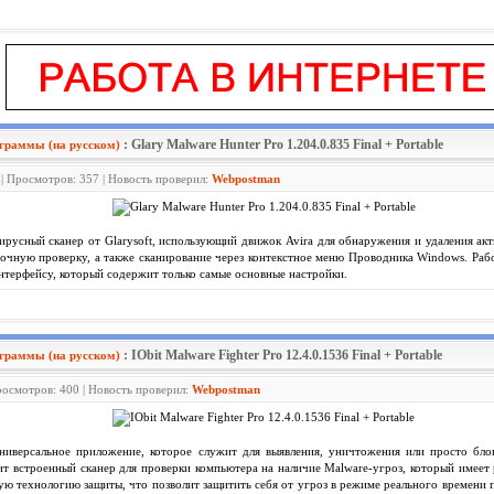
: Glary Malware Hunter Pro 1.204.0.835 Final + Portable
граммы (на русском)
 | Просмотров: 357 | Новость проверил:
Webpostman
русный сканер от Glarysoft, использующий движок Avira для обнаружения и удаления акт
чную проверку, а также сканирование через контекстное меню Проводника Windows. Рабо
терфейсу, который содержит только самые основные настройки.
: IObit Malware Fighter Pro 12.4.0.1536 Final + Portable
граммы (на русском)
росмотров: 400 | Новость проверил:
Webpostman
иверсальное приложение, которое служит для выявления, уничтожения или просто бло
т встроенный сканер для проверки компьютера на наличие Malware-угроз, который имее
ю технологию защиты, что позволит защитить себя от угроз в режиме реального времени