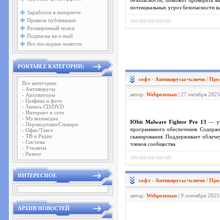
безопасности, поможет проверить в
потенциальных угроз безопасности в
Заработок в интернете
Правила публикации
Расширенный поиск
Подписка на e-mail
Все последние новости
PORTABLE КАТЕГОРИИ:
софт - Антивирусы+ключи
/
Про
Все категории:
- Антивирусы
автор:
Webpostman
| 27 октября 2025
- Архиваторы
- Графика и фото
- Запись CD/DVD
- Интернет и сети
- Мультимедиа
IObit Malware Fighter Pro 13
— ун
- Переводчики/Словари
программного обеспечения. Содержи
- Офис/Текст
- ТВ и Радио
сканирования. Поддерживает облачну
- Система
членов сообщества.
- Утилиты
- Разное
ИНТЕРЕСНОЕ
софт - Антивирусы+ключи
/
Про
автор:
Webpostman
| 9 сентября 2025
АРХИВ НОВОСТЕЙ