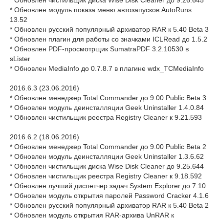
* Обновлен чистильщик диска Wise Disk Cleaner до 9.26.645
* Обновлен модуль показа меню автозапусков AutoRuns
13.52
* Обновлен русский популярный архиватор RAR к 5.40 Beta 3
* Обновлен плагин для работы со значками ICLRead до 1.5.2
* Обновлен PDF-просмотрщик SumatraPDF 3.2.10530 в
sLister
* Обновлен MediaInfo до 0.7.8.7 в плагине wdx_TCMediaInfo
2016.6.3 (23.06.2016)
* Обновлен менеджер Total Commander до 9.00 Public Beta 3
* Обновлен модуль деинсталляции Geek Uninstaller 1.4.0.84
* Обновлен чистильщик реестра Registry Cleaner к 9.21.593
2016.6.2 (18.06.2016)
* Обновлен менеджер Total Commander до 9.00 Public Beta 2
* Обновлен модуль деинсталляции Geek Uninstaller 1.3.6.62
* Обновлен чистильщик диска Wise Disk Cleaner до 9.25.644
* Обновлен чистильщик реестра Registry Cleaner к 9.18.592
* Обновлен лучший диспетчер задач System Explorer до 7.10
* Обновлен модуль открытия паролей Password Cracker 4.1.6
* Обновлен русский популярный архиватор RAR к 5.40 Beta 2
* Обновлен модуль открытия RAR-архива UnRAR к