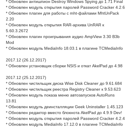
* Обновлен антишпион Destroy Windows Spying до 1.71 Final
* Обновлен модуль открытия паролей Password Cracker 4.2.6
* Обновлен плагин для работы с mht-файлами MhtUnPack
2.20
* Обновлен модуль открытия RAR-архива UnRAR к
5.60.3.2672
* Обновлен плагин проигрывания аудио AmpView 3.30 B3b
Mod
* Обновлен модуль MediaInfo 18.03.1 в плагине TCMediaInfo
2017.12 (26.12.2017)
* Обновлен установщик сборки NSIS и откат AkelPad до 4.98
2017.12 (25.12.2017)
* Обновлен чистильщик диска Wise Disk Cleaner до 9.61.684
* Обновлен чистильщик реестра Registry Cleaner к 9.53.623
* Обновлен модуль показа меню автозапусков AutoRuns
13.81
* Обновлен модуль деинсталляции Geek Uninstaller 1.45.123
* Обновлен редактор вместо блокнота AkelPad до 4.9.9 Dev!
* Обновлен модуль открытия паролей Password Cracker 4.2.4
* Обновлен модуль MediaInfo 17.12.0 в плагине TCMediaInfo