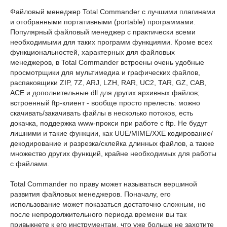
Файловый менеджер Total Commander с лучшими плагинами
и отобранными портативными (portable) программами.
Популярный файловый менеджер с практически всеми
необходимыми для таких программ функциями. Кроме всех
функциональностей, характерных для файловых
менеджеров, в Total Commander встроены очень удобные
просмотрщики для мультимедиа и графических файлов,
распаковщики ZIP, 7Z, ARJ, LZH, RAR, UC2, TAR, GZ, CAB,
ACE и дополнительные dll для других архивных файлов;
встроенный ftp-клиент - вообще просто прелесть: можно
скачивать/закачивать файлы в несколько потоков, есть
докачка, поддержка www-прокси при работе с ftp. Не будут
лишними и такие функции, как UUE/MIME/XXE кодирование/
декодирование и разрезка/склейка длинных файлов, а также
множество других функций, крайне необходимых для работы
с файлами.
Total Commander по праву может называться вершиной
развития файловых менеджеров. Поначалу, его
использование может показаться достаточно сложным, но
после непродолжительного периода времени вы так
привыкнете к его инструментам, что уже больше не захотите