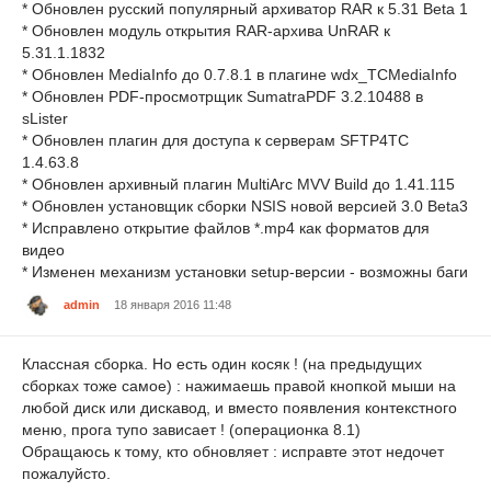
* Обновлен русский популярный архиватор RAR к 5.31 Beta 1
* Обновлен модуль открытия RAR-архива UnRAR к
5.31.1.1832
* Обновлен MediaInfo до 0.7.8.1 в плагине wdx_TCMediaInfo
* Обновлен PDF-просмотрщик SumatraPDF 3.2.10488 в
sLister
* Обновлен плагин для доступа к серверам SFTP4TC
1.4.63.8
* Обновлен архивный плагин MultiArc MVV Build до 1.41.115
* Обновлен установщик сборки NSIS новой версией 3.0 Beta3
* Исправлено открытие файлов *.mp4 как форматов для
видео
* Изменен механизм установки setup-версии - возможны баги
admin
18 января 2016 11:48
Классная сборка. Но есть один косяк ! (на предыдущих
сборках тоже самое) : нажимаешь правой кнопкой мыши на
любой диск или дискавод, и вместо появления контекстного
меню, прога тупо зависает ! (операционка 8.1)
Обращаюсь к тому, кто обновляет : исправте этот недочет
пожалуйсто.