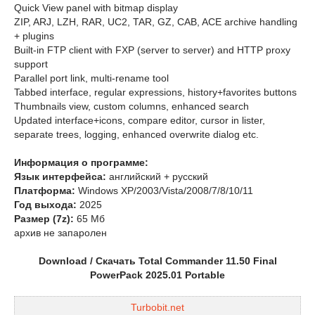
Quick View panel with bitmap display
ZIP, ARJ, LZH, RAR, UC2, TAR, GZ, CAB, ACE archive handling
+ plugins
Built-in FTP client with FXP (server to server) and HTTP proxy
support
Parallel port link, multi-rename tool
Tabbed interface, regular expressions, history+favorites buttons
Thumbnails view, custom columns, enhanced search
Updated interface+icons, compare editor, cursor in lister,
separate trees, logging, enhanced overwrite dialog etc.
Информация о программе:
Язык интерфейса:
английский + русский
Платформа:
Windows XP/2003/Vista/2008/7/8/10/11
Год выхода:
2025
Размер (7z):
65 Мб
архив не запаролен
Download / Скачать Total Commander 11.50 Final
PowerPack 2025.01 Portable
Turbobit.net