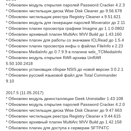
* Обновлен модуль открытия паролей Password Cracker 4.2.3
* Обновлен чистильщик диска Wise Disk Cleaner до 9.56.678
* Обновлен чистильщик реестра Registry Cleaner к 9.51.621
* Обновлен модуль для генерации паролей Moverator до 2.11
* Обновлен плагин просмотра графики Imagine до 1.1.0.0802
* Обновлен архивный плагин MultiArc MVV Build до 1.43.160
* Обновлен плагин для работы со значками ICLRead до 1.5.4
* Обновлен плагин просмотра инфы о файлах FileInfo к 2.23
* Обновлен MediaInfo до 0.7.9.9 в плагине wdx_TCMediaInfo
* Обновлен модуль открытия RAR-архива UnRAR
5.50.100.2418
* Обновлен установщик сборки NSIS до новой версии 3.0.2.1
* Обновлен русский языковой файл для Total Commander
9.10
2017.5 (11.05.2017)
* Обновлен модуль деинсталляции Geek Uninstaller 1.43.108
* Обновлен модуль открытия паролей Password Cracker 4.2.0
* Обновлен чистильщик диска Wise Disk Cleaner до 9.47.663
* Обновлен чистильщик реестра Registry Cleaner к 9.44.615
* Обновлен архивный плагин MultiArc MVV Build до 1.42.158
* Обновлен плагин для доступа к серверам SFTP4TC