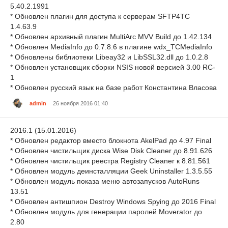
5.40.2.1991
* Обновлен плагин для доступа к серверам SFTP4TC
1.4.63.9
* Обновлен архивный плагин MultiArc MVV Build до 1.42.134
* Обновлен MediaInfo до 0.7.8.6 в плагине wdx_TCMediaInfo
* Обновлены библиотеки Libeay32 и LibSSL32.dll до 1.0.2.8
* Обновлен установщик сборки NSIS новой версией 3.00 RC-
1
* Обновлен русский язык на базе работ Константина Власова
admin
26 ноября 2016 01:40
2016.1 (15.01.2016)
* Обновлен редактор вместо блокнота AkelPad до 4.97 Final
* Обновлен чистильщик диска Wise Disk Cleaner до 8.91.626
* Обновлен чистильщик реестра Registry Cleaner к 8.81.561
* Обновлен модуль деинсталляции Geek Uninstaller 1.3.5.55
* Обновлен модуль показа меню автозапусков AutoRuns
13.51
* Обновлен антишпион Destroy Windows Spying до 2016 Final
* Обновлен модуль для генерации паролей Moverator до
2.80