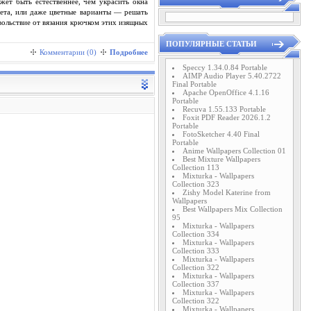
жет быть естественнее, чем украсить окна
вета, или даже цветные варианты — решать
вольствие от вязания крючком этих изящных
ПОПУЛЯРНЫЕ СТАТЬИ
Комментарии (0)
Подробнее
Speccy 1.34.0.84 Portable
AIMP Audio Player 5.40.2722
Final Portable
Apache OpenOffice 4.1.16
Portable
Recuva 1.55.133 Portable
Foxit PDF Reader 2026.1.2
Portable
FotoSketcher 4.40 Final
Portable
Anime Wallpapers Collection 01
Best Mixture Wallpapers
Collection 113
Mixturka - Wallpapers
Collection 323
Zishy Model Katerine from
Wallpapers
Best Wallpapers Mix Collection
95
Mixturka - Wallpapers
Collection 334
Mixturka - Wallpapers
Collection 333
Mixturka - Wallpapers
Collection 322
Mixturka - Wallpapers
Collection 337
Mixturka - Wallpapers
Collection 322
Mixturka - Wallpapers