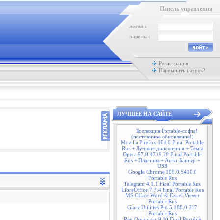
Панель управления
логин :
пароль :
Регистрация
Напомнить пароль?
ЛУЧШЕЕ НА САЙТЕ
Коллекция Portable-софта!
(постоянное обновление!)
Mozilla Firefox 104.0 Final Portable
Rus + Лучшие дополнения + Темы
Opera 97.0.4719.28 Final Portable
Rus + Плагины + Анти-Баннер +
USB
Google Chrome 109.0.5410.0
Portable Rus
Telegram 4.1.1 Final Portable Rus
LibreOffice 7.3.4 Final Portable Rus
MS Office Word & Excel Viewer
Portable Rus
Glary Utilities Pro 5.188.0.217
Portable Rus
Reg Organizer 9.10 Final Portable