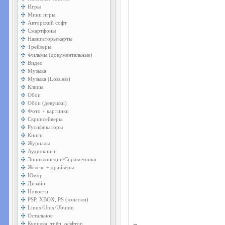
Игры
Мини игры
Авторский софт
Смартфоны
Навигаторы/карты
Трейлеры
Фильмы (документальные)
Видео
Музыка
Музыка (Lossless)
Клипы
Обои
Обои (девушки)
Фото + картинки
Скринсейверы
Русификаторы
Книги
Журналы
Аудиокниги
Энциклопедии/Справочники
Железо + драйверы
Юмор
Дизайн
Новости
PSP, XBOX, PS (консоли)
Linux/Unix/Ubuntu
Остальное
Курилка, трёп, оффтоп