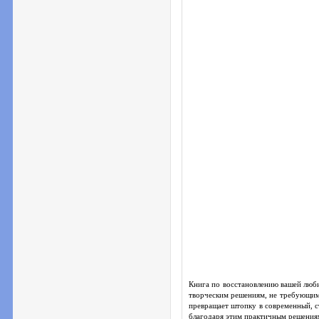
Книга по восстановлению вашей люб
творческим решениям, не требующим 
превращает штопку в современный, с
благодаря этим практичным решениям