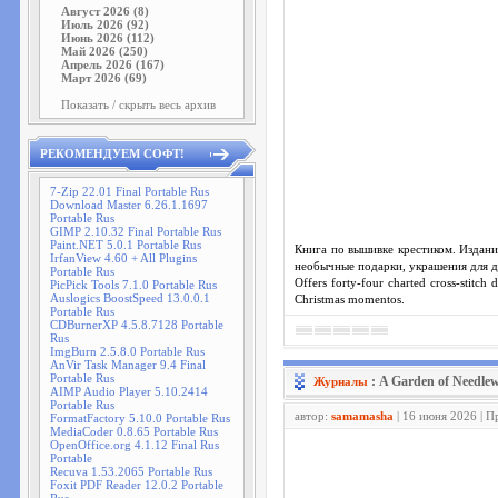
Август 2026 (8)
Июль 2026 (92)
Июнь 2026 (112)
Май 2026 (250)
Апрель 2026 (167)
Март 2026 (69)
Показать / скрыть весь архив
РЕКОМЕНДУЕМ СОФТ!
7-Zip 22.01 Final Portable Rus
Download Master 6.26.1.1697
Portable Rus
GIMP 2.10.32 Final Portable Rus
Paint.NET 5.0.1 Portable Rus
Книга по вышивке крестиком. Издани
IrfanView 4.60 + All Plugins
необычные подарки, украшения для д
Portable Rus
Offers forty-four charted cross-stitch
PicPick Tools 7.1.0 Portable Rus
Auslogics BoostSpeed 13.0.0.1
Christmas momentos.
Portable Rus
CDBurnerXP 4.5.8.7128 Portable
Rus
ImgBurn 2.5.8.0 Portable Rus
AnVir Task Manager 9.4 Final
Portable Rus
: A Garden of Needle
Журналы
AIMP Audio Player 5.10.2414
Portable Rus
автор:
samamasha
| 16 июня 2026 | П
FormatFactory 5.10.0 Portable Rus
MediaCoder 0.8.65 Portable Rus
OpenOffice.org 4.1.12 Final Rus
Portable
Recuva 1.53.2065 Portable Rus
Foxit PDF Reader 12.0.2 Portable