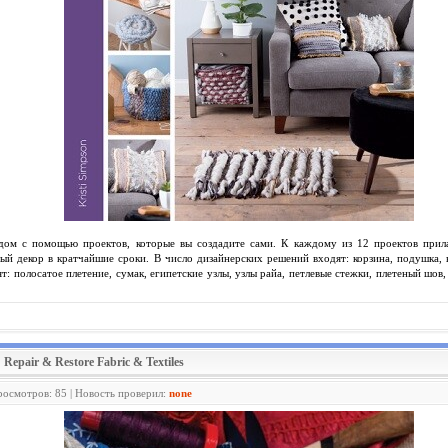
й дом с помощью проектов, которые вы создадите сами. К каждому из 12 проектов при
вый декор в кратчайшие сроки. В число дизайнерских решений входят: корзина, подушка, 
т: полосатое плетение, сумак, египетские узлы, узлы райа, петлевые стежки, плетеный шо
Repair & Restore Fabric & Textiles
росмотров: 85 | Новость проверил:
none