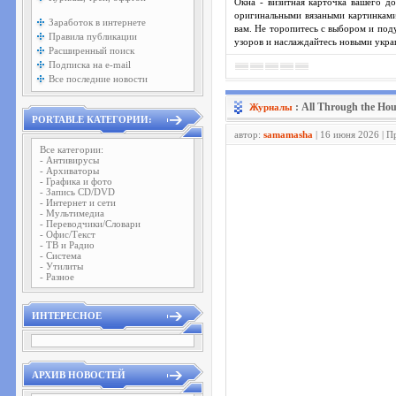
Окна - визитная карточка вашего д
оригинальными вязаными картинками
Заработок в интернете
вам. Не торопитесь с выбором и под
Правила публикации
узоров и наслаждайтесь новыми укра
Расширенный поиск
Подписка на e-mail
Все последние новости
: All Through the Hou
Журналы
PORTABLE КАТЕГОРИИ:
автор:
samamasha
| 16 июня 2026 | П
Все категории:
- Антивирусы
- Архиваторы
- Графика и фото
- Запись CD/DVD
- Интернет и сети
- Мультимедиа
- Переводчики/Словари
- Офис/Текст
- ТВ и Радио
- Система
- Утилиты
- Разное
ИНТЕРЕСНОЕ
АРХИВ НОВОСТЕЙ