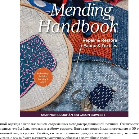
имой одежды с использованием современных методов традиционной починки. Ознакомьтесь
шитья, чтобы быть готовым к любому ремонту. Благодаря подробным инструкциям и 50 ст
тильный вид искусства. Узнайте, как легко починить одежду с помощью пуговиц, экстренн
 ваша одежда будет выглядеть наилучшим образом в кратчайшие сроки!