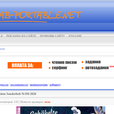
.0
РЕКЛАМА НА САЙТЕ
ПОМОЩЬ САЙТУ
ENGLISH
налы
рности
|
посещаемости
|
комментариям
|
алфавиту
iten Sonderheft №194 2026
росмотров: 132 | Новость проверил:
none