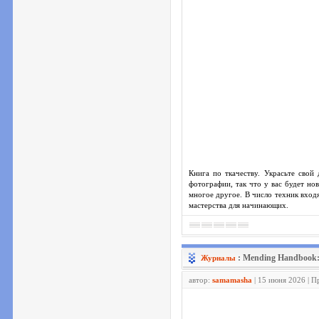
Книга по ткачеству. Украсьте сво
фотографии, так что у вас будет но
многое другое. В число техник входя
мастерства для начинающих.
: Mending Handbook: 
Журналы
автор:
samamasha
| 15 июня 2026 | П