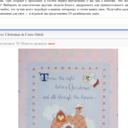
ома. Они создают у прохожих и гостей первое впечатление о вас как о жителях. Что мо
? Выбирать ли классические круглые модели белого, квадратного или прямоугольного ц
умайте, что лучше всего подойдет к вашему интерьеру и стилю ваших окон. Получайте удо
шениями для окон — в журнале мы представляем 24 дизайнерских идеи.
se: Christmas in Cross-Stitch
росмотров: 78 | Новость проверил:
none