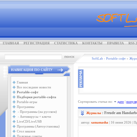
ГЛАВНАЯ
РЕГИСТРАЦИЯ
СТАТИСТИКА
КОНТАКТЫ
ПРАВИЛА
RSS 2
SoftLab - Portable софт
»
Жур
НАВИГАЦИЯ ПО САЙТУ
Главная
Все последние новости
Portable-софт
Подборки portable-софта
Сортировать статьи по:
дате
|
популя
Portable-игры
Программы
- Программы (на русском)
: Freude am Handarbe
Журналы
- Антивирусы + ключи
LiveCD/LiveUSB
автор:
samamasha
| 16 июня 2026 | П
Программы (Автоустановка)
Стол заказов
Полезные советы