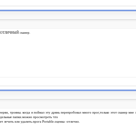
 -ОТЛИЧНЫЙ сканер.
черви, трояны. когда я поймал эту дрянь перепробовал много прог,только этот сканер мне 
тдельные папки.можно просмотреть что
ет лечить или удалить.прога Portable.оценка -отлично.