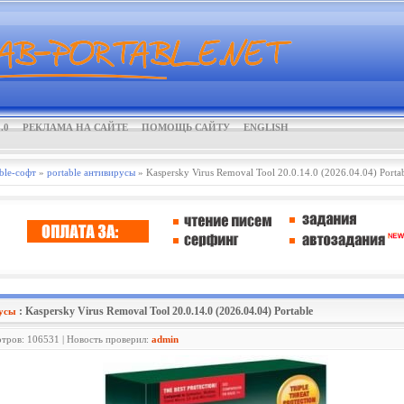
.0
РЕКЛАМА НА САЙТЕ
ПОМОЩЬ САЙТУ
ENGLISH
ble-софт
»
portable антивирусы
» Kaspersky Virus Removal Tool 20.0.14.0 (2026.04.04) Porta
: Kaspersky Virus Removal Tool 20.0.14.0 (2026.04.04) Portable
русы
отров: 106531 | Новость проверил:
admin