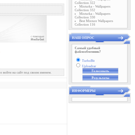
Collection 322
Mixturka - Wallpapers
Collection 332
Mixturka - Wallpapers
Collection 330
Best Mixture Wallpapers
Collection 116
НАШ ОПРОС
Самый удобный
файлообменник?
TurboBit
Uploadrar
о войти на сайт под своим именем.
ИНФОРМЕРЫ