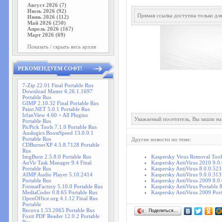
Август 2026 (7)
Июль 2026 (92)
Прямая ссылка доступна только д
Июнь 2026 (112)
Май 2026 (250)
Апрель 2026 (167)
Март 2026 (69)
Показать / скрыть весь архив
РЕКОМЕНДУЕМ СОФТ!
7-Zip 22.01 Final Portable Rus
Download Master 6.26.1.1697
Portable Rus
GIMP 2.10.32 Final Portable Rus
Paint.NET 5.0.1 Portable Rus
IrfanView 4.60 + All Plugins
Уважаемый посетитель, Вы зашли на
Portable Rus
PicPick Tools 7.1.0 Portable Rus
Auslogics BoostSpeed 13.0.0.1
Portable Rus
Другие новости по теме:
CDBurnerXP 4.5.8.7128 Portable
Rus
ImgBurn 2.5.8.0 Portable Rus
Kaspersky Virus Removal Tool
AnVir Task Manager 9.4 Final
Kaspersky AntiVirus 2010 9.0.
Portable Rus
Kaspersky AntiVirus 8.0.0.523
AIMP Audio Player 5.10.2414
Kaspersky AntiVirus 9.0.0.313
Portable Rus
Kaspersky AntiVirus 2009 8.0.
FormatFactory 5.10.0 Portable Rus
Kaspersky AntiVirus Portable 
MediaCoder 0.8.65 Portable Rus
Kaspersky AntiVirus 2009 Port
OpenOffice.org 4.1.12 Final Rus
Portable
Recuva 1.53.2065 Portable Rus
Поделиться…
Foxit PDF Reader 12.0.2 Portable