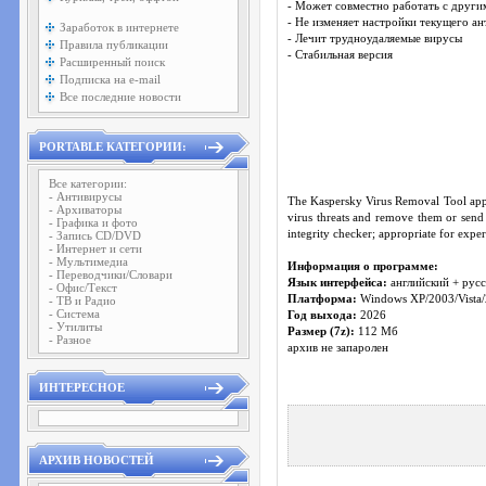
- Может совместно работать с други
- Не изменяет настройки текущего ан
Заработок в интернете
- Лечит трудноудаляемые вирусы
Правила публикации
- Стабильная версия
Расширенный поиск
Подписка на e-mail
Все последние новости
PORTABLE КАТЕГОРИИ:
Все категории:
- Антивирусы
The Kaspersky Virus Removal Tool appli
- Архиваторы
virus threats and remove them or send 
- Графика и фото
integrity checker; appropriate for exper
- Запись CD/DVD
- Интернет и сети
- Мультимедиа
Информация о программе:
- Переводчики/Словари
Язык интерфейса:
английский + рус
- Офис/Текст
Платформа:
Windows XP/2003/Vista/
- ТВ и Радио
- Система
Год выхода:
2026
- Утилиты
Размер (7z):
112 Мб
- Разное
архив не запаролен
ИНТЕРЕСНОЕ
АРХИВ НОВОСТЕЙ