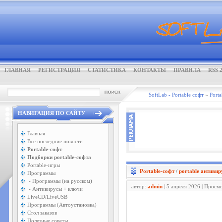
ГЛАВНАЯ
РЕГИСТРАЦИЯ
СТАТИСТИКА
КОНТАКТЫ
ПРАВИЛА
RSS 2
SoftLab - Portable софт
»
Porta
НАВИГАЦИЯ ПО САЙТУ
Главная
Все последние новости
Portable-софт
Подборки portable-софта
Portable-игры
Portable-софт
/
portable антиви
Программы
- Программы (на русском)
автор:
admin
| 5 апреля 2026 | Просм
- Антивирусы + ключи
LiveCD/LiveUSB
Программы (Автоустановка)
Стол заказов
Полезные советы