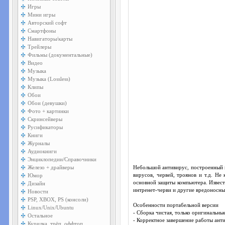
Игры
Мини игры
Авторский софт
Смартфоны
Навигаторы/карты
Трейлеры
Фильмы (документальные)
Видео
Музыка
Музыка (Lossless)
Клипы
Обои
Обои (девушки)
Фото + картинки
Скринсейверы
Русификаторы
Книги
Журналы
Аудиокниги
Энциклопедии/Справочники
Железо + драйверы
Небольшой антивирус, построенный н
Юмор
вирусов, червей, троянов и т.д. Н
основной защиты компьютера. Извест
Дизайн
интренет-черви и другие вредоносны
Новости
PSP, XBOX, PS (консоли)
Особенности портабельной версии
Linux/Unix/Ubuntu
- Сборка чистая, только оригинальн
Остальное
- Корректное завершение работы ант
Курилка, трёп, оффтоп