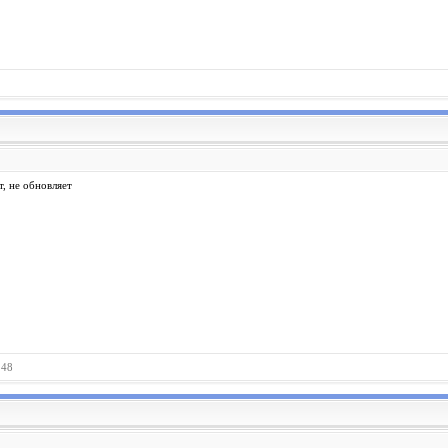
т, не обновляет
148