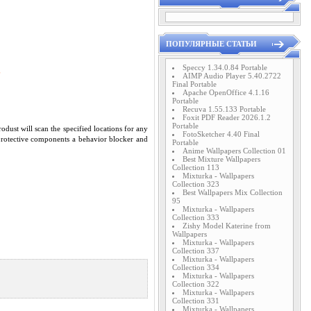
ПОПУЛЯРНЫЕ СТАТЬИ
Speccy 1.34.0.84 Portable
AIMP Audio Player 5.40.2722
Final Portable
Apache OpenOffice 4.1.16
Portable
Recuva 1.55.133 Portable
Foxit PDF Reader 2026.1.2
Portable
ust will scan the specified locations for any
FotoSketcher 4.40 Final
 protective components a behavior blocker and
Portable
Anime Wallpapers Collection 01
Best Mixture Wallpapers
Collection 113
Mixturka - Wallpapers
Collection 323
Best Wallpapers Mix Collection
95
Mixturka - Wallpapers
Collection 333
Zishy Model Katerine from
Wallpapers
Mixturka - Wallpapers
Collection 337
Mixturka - Wallpapers
Collection 334
Mixturka - Wallpapers
Collection 322
Mixturka - Wallpapers
Collection 331
Mixturka - Wallpapers