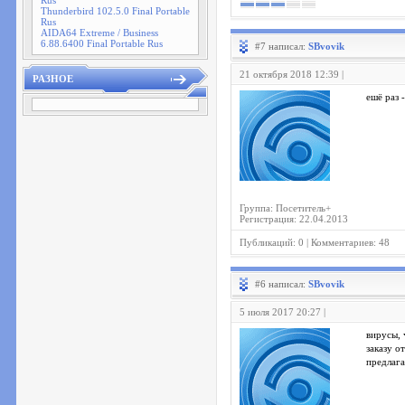
Rus
Thunderbird 102.5.0 Final Portable
Rus
AIDA64 Extreme / Business
6.88.6400 Final Portable Rus
#7 написал:
SBvovik
21 октября 2018 12:39 |
РАЗНОЕ
ешё раз
Группа: Посетитель+
Регистрация: 22.04.2013
Публикаций: 0 | Комментариев: 48
#6 написал:
SBvovik
5 июля 2017 20:27 |
вирусы, 
заказу о
предлага