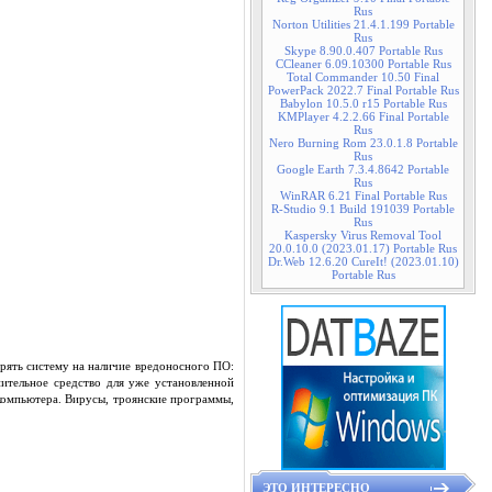
Rus
Norton Utilities 21.4.1.199 Portable
Rus
Skype 8.90.0.407 Portable Rus
CCleaner 6.09.10300 Portable Rus
Total Commander 10.50 Final
PowerPack 2022.7 Final Portable Rus
Babylon 10.5.0 r15 Portable Rus
KMPlayer 4.2.2.66 Final Portable
Rus
Nero Burning Rom 23.0.1.8 Portable
Rus
Google Earth 7.3.4.8642 Portable
Rus
WinRAR 6.21 Final Portable Rus
R-Studio 9.1 Build 191039 Portable
Rus
Kaspersky Virus Removal Tool
20.0.10.0 (2023.01.17) Portable Rus
Dr.Web 12.6.20 CureIt! (2023.01.10)
Portable Rus
рять систему на наличие вредоносного ПО:
нительное средство для уже установленной
компьютера. Вирусы, троянские программы,
ЭТО ИНТЕРЕСНО