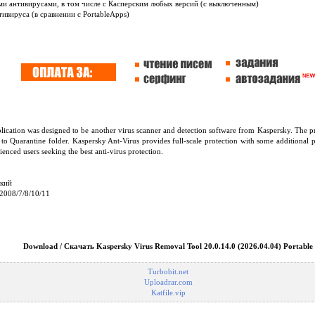
ми антивирусами, в том числе с Касперским любых версий (с выключенным)
тивируса (в сравнении с PortableApps)
cation was designed to be another virus scanner and detection software from Kaspersky. The prod
to Quarantine folder. Kaspersky Ant-Virus provides full-scale protection with some additional
ienced users seeking the best anti-virus protection.
ский
2008/7/8/10/11
Download / Скачать Kaspersky Virus Removal Tool 20.0.14.0 (2026.04.04) Portable
Turbobit.net
Uploadrar.com
Katfile.vip