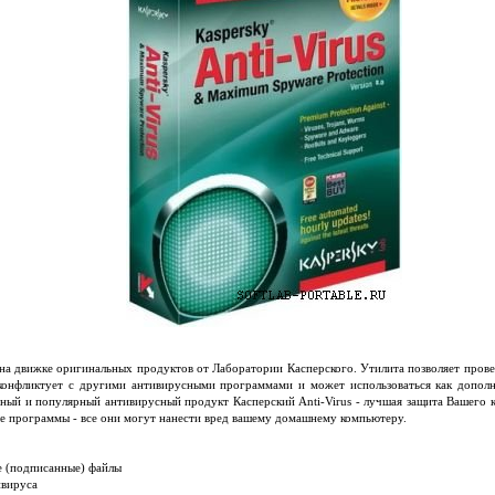
а движке оригинальных продуктов от Лаборатории Касперского. Утилита позволяет прове
е конфликтует с другими антивирусными программами и может использоваться как допол
ный и популярный антивирусный продукт Касперский Anti-Virus - лучшая защита Вашего 
е программы - все они могут нанести вред вашему домашнему компьютеру.
ые (подписанные) файлы
ивируса