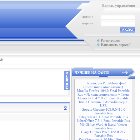
Панель управления
логин :
пароль :
Регистрация
Напомнить пароль?
ble
ЛУЧШЕЕ НА САЙТЕ
Коллекция Portable-софта!
(постоянное обновление!)
Mozilla Firefox 104.0 Final Portable
Rus + Лучшие дополнения + Темы
Opera 97.0.4719.28 Final Portable
Rus + Плагины + Анти-Баннер +
USB
Google Chrome 109.0.5410.0
Portable Rus
Telegram 4.1.1 Final Portable Rus
LibreOffice 7.3.4 Final Portable Rus
MS Office Word & Excel Viewer
Portable Rus
Glary Utilities Pro 5.188.0.217
Portable Rus
Reg Organizer 9.10 Final Portable