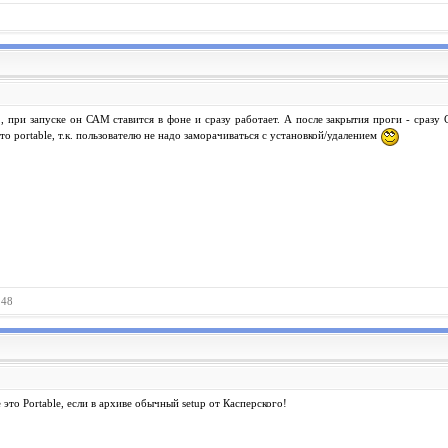
, при запуске он САМ ставится в фоне и сразу работает. А после закрытия проги - сразу
что portable, т.к. пользователю не надо заморачиваться с установкой/удалением
148
 это Portable, если в архиве обычный setup от Касперского!