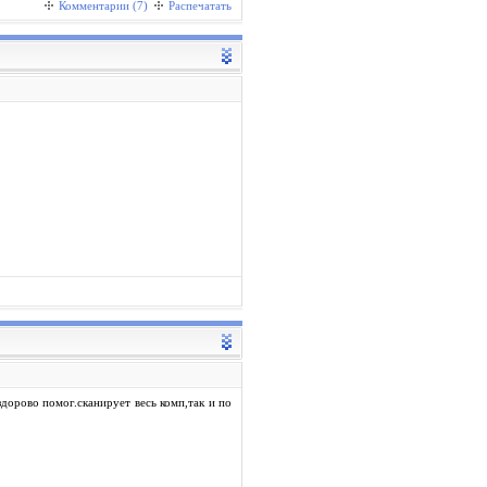
Комментарии (7)
Распечатать
здорово помог.сканирует весь комп,так и по