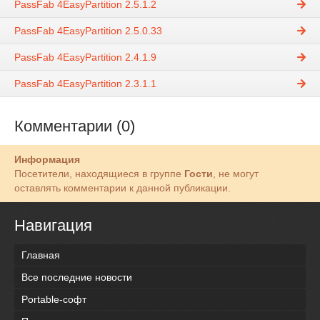
PassFab 4EasyPartition 2.5.1.2
PassFab 4EasyPartition 2.5.0.33
PassFab 4EasyPartition 2.4.1.9
PassFab 4EasyPartition 2.3.1.1
Комментарии (0)
Информация
Посетители, находящиеся в группе
Гости
, не могут
оставлять комментарии к данной публикации.
Навигация
Главная
Все последние новости
Portable-софт