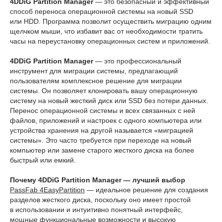
4DDiG Partition Manager
— это безопасный и эффективный
способ переноса операционной системы на новый SSD
или HDD. Программа позволит осуществить миграцию одним
щелчком мыши, что избавит вас от необходимости тратить
часы на переустановку операционных систем и приложений.
4DDiG Partition Manager
— это профессиональный
инструмент для миграции системы, предлагающий
пользователям комплексное решение для миграции
системы. Он позволяет клонировать вашу операционную
систему на новый жесткий диск или SSD без потери данных.
Перенос операционной системы и всех связанных с ней
файлов, приложений и настроек с одного компьютера или
устройства хранения на другой называется «миграцией
системы». Это часто требуется при переходе на новый
компьютер или замене старого жесткого диска на более
быстрый или емкий.
Почему 4DDiG Partition Manager — лучший выбор
PassFab 4EasyPartition
— идеальное решение для создания
разделов жесткого диска, поскольку оно имеет простой
в использовании и интуитивно понятный интерфейс,
мощные функциональные возможности и высокую