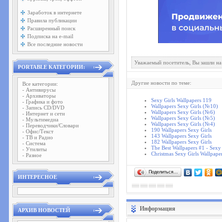
Заработок в интернете
Правила публикации
Расширенный поиск
Подписка на e-mail
Все последние новости
Уважаемый посетитель, Вы зашли на
PORTABLE КАТЕГОРИИ:
Другие новости по теме:
Все категории:
- Антивирусы
- Архиваторы
Sexy Girls Wallpapers 119
- Графика и фото
Wallpapers Sexy Girls (№10)
- Запись CD/DVD
Wallpapers Sexy Girls (№6)
- Интернет и сети
Wallpapers Sexy Girls (№5)
- Мультимедиа
Wallpapers Sexy Girls (№4)
- Переводчики/Словари
190 Wallpapers Sexy Girls
- Офис/Текст
143 Wallpapers Sexy Girls
- ТВ и Радио
182 Wallpapers Sexy Girls
- Система
The Best Wallpapers #1 - Sexy 
- Утилиты
Christmas Sexy Girls Wallpap
- Разное
Поделиться…
ИНТЕРЕСНОЕ
Информация
АРХИВ НОВОСТЕЙ