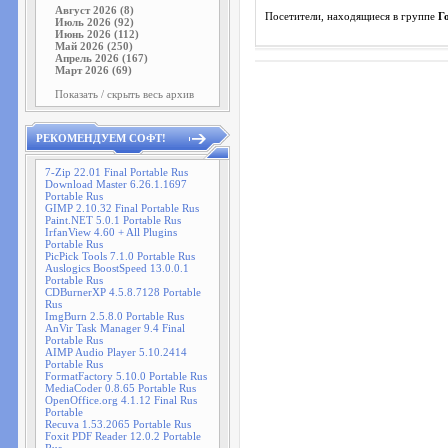
Август 2026 (8)
Посетители, находящиеся в группе
Г
Июль 2026 (92)
Июнь 2026 (112)
Май 2026 (250)
Апрель 2026 (167)
Март 2026 (69)
Показать / скрыть весь архив
РЕКОМЕНДУЕМ СОФТ!
7-Zip 22.01 Final Portable Rus
Download Master 6.26.1.1697
Portable Rus
GIMP 2.10.32 Final Portable Rus
Paint.NET 5.0.1 Portable Rus
IrfanView 4.60 + All Plugins
Portable Rus
PicPick Tools 7.1.0 Portable Rus
Auslogics BoostSpeed 13.0.0.1
Portable Rus
CDBurnerXP 4.5.8.7128 Portable
Rus
ImgBurn 2.5.8.0 Portable Rus
AnVir Task Manager 9.4 Final
Portable Rus
AIMP Audio Player 5.10.2414
Portable Rus
FormatFactory 5.10.0 Portable Rus
MediaCoder 0.8.65 Portable Rus
OpenOffice.org 4.1.12 Final Rus
Portable
Recuva 1.53.2065 Portable Rus
Foxit PDF Reader 12.0.2 Portable