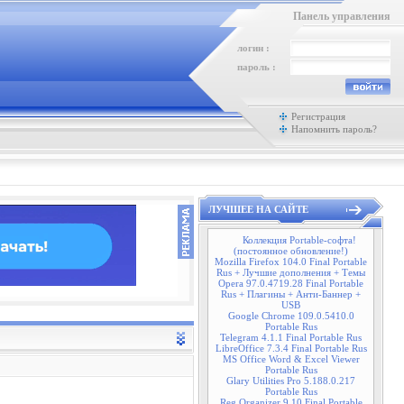
Панель управления
логин :
пароль :
Регистрация
Напомнить пароль?
ЛУЧШЕЕ НА САЙТЕ
Коллекция Portable-софта!
(постоянное обновление!)
Mozilla Firefox 104.0 Final Portable
Rus + Лучшие дополнения + Темы
Opera 97.0.4719.28 Final Portable
Rus + Плагины + Анти-Баннер +
USB
Google Chrome 109.0.5410.0
Portable Rus
Telegram 4.1.1 Final Portable Rus
LibreOffice 7.3.4 Final Portable Rus
MS Office Word & Excel Viewer
Portable Rus
Glary Utilities Pro 5.188.0.217
Portable Rus
Reg Organizer 9.10 Final Portable