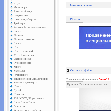
Игры
Описание файла:
Мини игры
Авторский софт
Смартфоны
Навигаторы/карты
Pictures:
Трейлеры
Фильмы (документальные)
Видео
Музыка
Музыка (Lossless)
Клипы
Обои
Обои (девушки)
Фото + картинки
Скринсейверы
Русификаторы
Книги
Журналы
Ссылки на файл:
Аудиокниги
Энциклопедии/Справочники
Новость отредактировал
Lotos-28
-
Железо + драйверы
Причина: Восстановление ссылок
Юмор
Дизайн
Новости
PSP, XBOX, PS (консоли)
Linux/Unix/Ubuntu
Остальное
Курилка, трёп, оффтоп