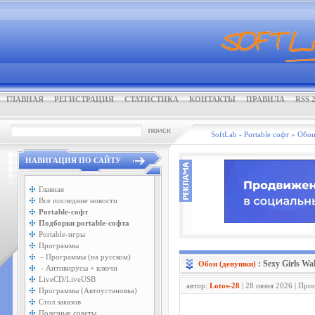
ГЛАВНАЯ
РЕГИСТРАЦИЯ
СТАТИСТИКА
КОНТАКТЫ
ПРАВИЛА
RSS 2
SoftLab - Portable софт
»
Обои
НАВИГАЦИЯ ПО САЙТУ
Главная
Все последние новости
Portable-софт
Подборки portable-софта
Portable-игры
Программы
- Программы (на русском)
: Sexy Girls Wa
Обои (девушки)
- Антивирусы + ключи
LiveCD/LiveUSB
автор:
Lotos-28
| 28 июня 2026 | Про
Программы (Автоустановка)
Стол заказов
Полезные советы