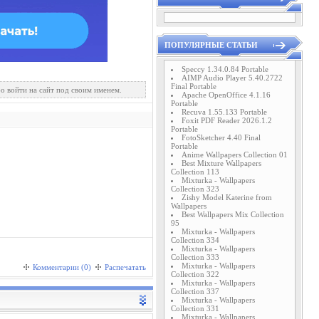
ПОПУЛЯРНЫЕ СТАТЬИ
Speccy 1.34.0.84 Portable
AIMP Audio Player 5.40.2722
Final Portable
о войти на сайт под своим именем.
Apache OpenOffice 4.1.16
Portable
Recuva 1.55.133 Portable
Foxit PDF Reader 2026.1.2
Portable
FotoSketcher 4.40 Final
Portable
Anime Wallpapers Collection 01
Best Mixture Wallpapers
Collection 113
Mixturka - Wallpapers
Collection 323
Zishy Model Katerine from
Wallpapers
Best Wallpapers Mix Collection
95
Mixturka - Wallpapers
Collection 334
Mixturka - Wallpapers
Collection 333
Mixturka - Wallpapers
Комментарии (0)
Распечатать
Collection 322
Mixturka - Wallpapers
Collection 337
Mixturka - Wallpapers
Collection 331
Mixturka - Wallpapers