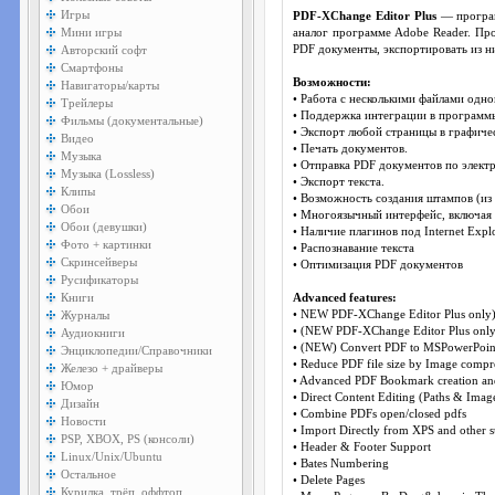
Игры
PDF-XChange Editor Plus
— програм
Мини игры
аналог программе Adobe Reader. Пр
Авторский софт
PDF документы, экспортировать из ни
Смартфоны
Возможности:
Навигаторы/карты
• Работа с несколькими файлами одно
Трейлеры
• Поддержка интеграции в программы
Фильмы (документальные)
• Экспорт любой страницы в графиче
Видео
• Печать документов.
Музыка
• Отправка PDF документов по элект
Музыка (Lossless)
• Экспорт текста.
Клипы
• Возможность создания штампов (из 
Обои
• Многоязычный интерфейс, включая 
Обои (девушки)
• Наличие плагинов под Internet Explo
Фото + картинки
• Распознавание текста
Скринсейверы
• Оптимизация PDF документов
Русификаторы
Книги
Advanced features:
Журналы
• NEW PDF-XChange Editor Plus only) 
• (NEW PDF-XChange Editor Plus only
Аудиокниги
• (NEW) Convert PDF to MSPowerPoin
Энциклопедии/Справочники
• Reduce PDF file size by Image com
Железо + драйверы
• Advanced PDF Bookmark creation a
Юмор
• Direct Content Editing (Paths & Imag
Дизайн
• Combine PDFs open/closed pdfs
Новости
• Import Directly from XPS and other 
PSP, XBOX, PS (консоли)
• Header & Footer Support
Linux/Unix/Ubuntu
• Bates Numbering
Остальное
• Delete Pages
Курилка, трёп, оффтоп