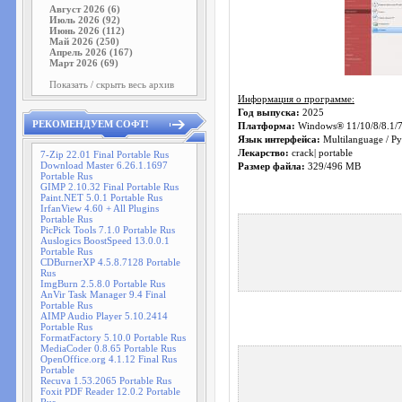
Август 2026 (6)
Июль 2026 (92)
Июнь 2026 (112)
Май 2026 (250)
Апрель 2026 (167)
Март 2026 (69)
Показать / скрыть весь архив
Информация о программе:
Год выпуска:
2025
РЕКОМЕНДУЕМ СОФТ!
Платформа:
Windows® 11/10/8/8.1/
Язык интерфейса:
Multilanguage / Ру
Лекарство:
crack| portable
7-Zip 22.01 Final Portable Rus
Download Master 6.26.1.1697
Размер файла:
329/496 MB
Portable Rus
GIMP 2.10.32 Final Portable Rus
Paint.NET 5.0.1 Portable Rus
IrfanView 4.60 + All Plugins
Portable Rus
PicPick Tools 7.1.0 Portable Rus
Auslogics BoostSpeed 13.0.0.1
Portable Rus
CDBurnerXP 4.5.8.7128 Portable
Rus
ImgBurn 2.5.8.0 Portable Rus
AnVir Task Manager 9.4 Final
Portable Rus
AIMP Audio Player 5.10.2414
Portable Rus
FormatFactory 5.10.0 Portable Rus
MediaCoder 0.8.65 Portable Rus
OpenOffice.org 4.1.12 Final Rus
Portable
Recuva 1.53.2065 Portable Rus
Foxit PDF Reader 12.0.2 Portable