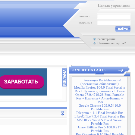
Панель управления
логин :
пароль :
Регистрация
Напомнить пароль?
ЛУЧШЕЕ НА САЙТЕ
Коллекция Portable-софта!
(постоянное обновление!)
Mozilla Firefox 104.0 Final Portable
Rus + Лучшие дополнения + Темы
Opera 97.0.4719.28 Final Portable
Rus + Плагины + Анти-Баннер +
USB
Google Chrome 109.0.5410.0
Portable Rus
Telegram 4.1.1 Final Portable Rus
LibreOffice 7.3.4 Final Portable Rus
MS Office Word & Excel Viewer
Portable Rus
Glary Utilities Pro 5.188.0.217
Portable Rus
Reg Organizer 9.10 Final Portable