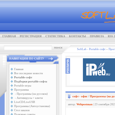
ГЛАВНАЯ
РЕГИСТРАЦИЯ
СТАТИСТИКА
КОНТАКТЫ
ПРАВИЛА
RSS 2
SoftLab - Portable софт
»
Про
НАВИГАЦИЯ ПО САЙТУ
Главная
Все последние новости
Portable-софт
Подборки portable-софта
Portable-игры
Программы
- Программы (на русском)
софт - офис
/
Программы (на ру
- Антивирусы + ключи
LiveCD/LiveUSB
автор:
Webpostman
| 23 сентября 202
Программы (Автоустановка)
Стол заказов
Полезные советы