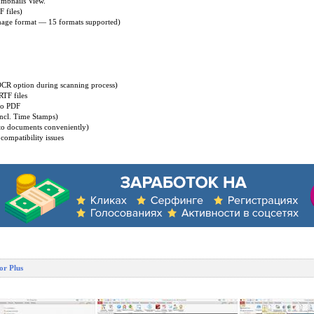
mbnails View.
 files)
Image format — 15 formats supported)
OCR option during scanning process)
RTF files
to PDF
incl. Time Stamps)
y to documents conveniently)
compatibility issues
r Plus