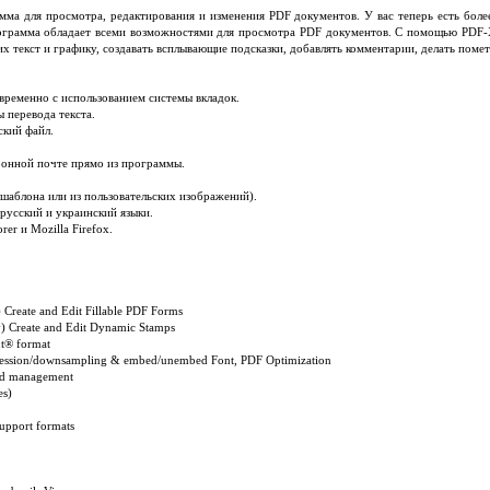
ма для просмотра, редактирования и изменения PDF документов. У вас теперь есть бол
ограмма обладает всеми возможностями для просмотра PDF документов. С помощью PDF-X
х текст и графику, создавать всплывающие подсказки, добавлять комментарии, делать помет
временно с использованием системы вкладок.
 перевода текста.
ский файл.
ронной почте прямо из программы.
шаблона или из пользовательских изображений).
русский и украинский языки.
rer и Mozilla Firefox.
Create and Edit Fillable PDF Forms
) Create and Edit Dynamic Stamps
t® format
pression/downsampling & embed/unembed Font, PDF Optimization
nd management
es)
support formats