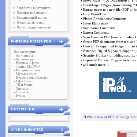
• Move Pages — By Drag&drop in Thu
• Insert/Import Pages (from existing PDF
Заработок в интернете
• Extract pages to a new file (PDF or 
Правила публикации
• Crop Pages/Files
Расширенный поиск
• Flatten Annotations/Comments
Подписка на e-mail
• Insert Blank page
Все последние новости
• Summarize Comments
• Export Comments
• Scan Direct to PDF (now with inline 
PORTABLE КАТЕГОРИИ:
• Create PDF documents from text and 
• Convert 15 supported image formats 
• Extended Digital Signature Support (
Все категории:
- Антивирусы
• Security Profiles (for adding securit
- Архиваторы
• Improved Browser Plug-ins to reduce 
- Графика и фото
• and much more…
- Запись CD/DVD
- Интернет и сети
- Мультимедиа
- Переводчики/Словари
- Офис/Текст
- ТВ и Радио
- Система
- Утилиты
- Разное
ИНТЕРЕСНОЕ
Whats New in PDF-XChange Edito
АРХИВ НОВОСТЕЙ