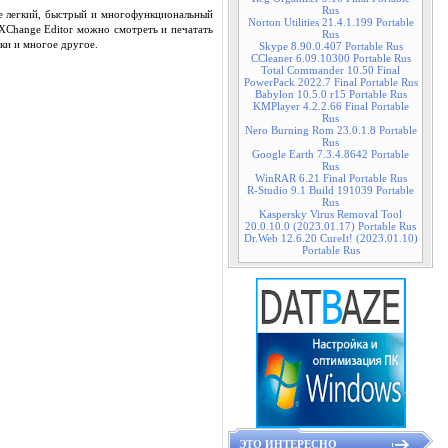
Rus
ее легкий, быстрый и многофункциональный
Norton Utilities 21.4.1.199 Portable
Change Editor можно смотреть и печатать
Rus
ки и многое другое.
Skype 8.90.0.407 Portable Rus
CCleaner 6.09.10300 Portable Rus
Total Commander 10.50 Final
PowerPack 2022.7 Final Portable Rus
Babylon 10.5.0 r15 Portable Rus
KMPlayer 4.2.2.66 Final Portable
Rus
Nero Burning Rom 23.0.1.8 Portable
Rus
Google Earth 7.3.4.8642 Portable
Rus
WinRAR 6.21 Final Portable Rus
R-Studio 9.1 Build 191039 Portable
Rus
Kaspersky Virus Removal Tool
20.0.10.0 (2023.01.17) Portable Rus
Dr.Web 12.6.20 CureIt! (2023.01.10)
Portable Rus
ЭТО ИНТЕРЕСНО