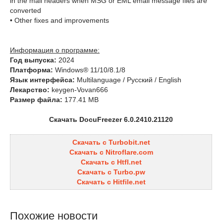
in the mail headers when MSG or EML email message files are
converted
• Other fixes and improvements
Информация о программе:
Год выпуска:
2024
Платформа:
Windows® 11/10/8.1/8
Язык интерфейса:
Multilanguage / Русский / English
Лекарство:
keygen-Vovan666
Размер файла:
177.41 MB
Скачать DocuFreezer 6.0.2410.21120
Скачать с Turbobit.net
Скачать с Nitroflare.com
Скачать с Htfl.net
Скачать с Turbo.pw
Скачать с Hitfile.net
Похожие новости