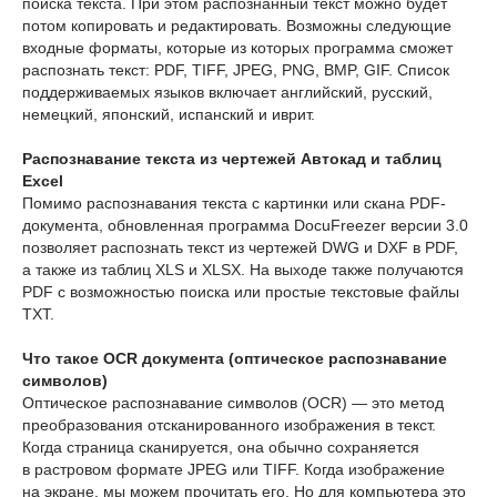
поиска текста. При этом распознанный текст можно будет
потом копировать и редактировать. Возможны следующие
входные форматы, которые из которых программа сможет
распознать текст: PDF, TIFF, JPEG, PNG, BMP, GIF. Список
поддерживаемых языков включает английский, русский,
немецкий, японский, испанский и иврит.
Распознавание текста из чертежей Автокад и таблиц
Excel
Помимо распознавания текста с картинки или скана PDF-
документа, обновленная программа DocuFreezer версии 3.0
позволяет распознать текст из чертежей DWG и DXF в PDF,
а также из таблиц XLS и XLSX. На выходе также получаются
PDF с возможностью поиска или простые текстовые файлы
TXT.
Что такое OCR документа (оптическое распознавание
символов)
Оптическое распознавание символов (OCR) — это метод
преобразования отсканированного изображения в текст.
Когда страница сканируется, она обычно сохраняется
в растровом формате JPEG или TIFF. Когда изображение
на экране, мы можем прочитать его. Но для компьютера это