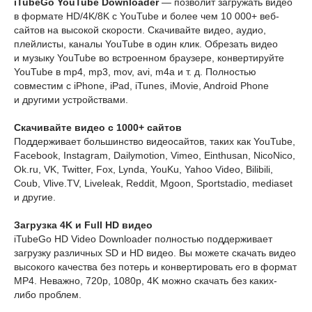
iTubeGo YouTube Downloader
— позволит загружать видео
в формате HD/4K/8K с YouTube и более чем 10 000+ веб-
сайтов на высокой скорости. Скачивайте видео, аудио,
плейлисты, каналы YouTube в один клик. Обрезать видео
и музыку YouTube во встроенном браузере, конвертируйте
YouTube в mp4, mp3, mov, avi, m4a и т. д. Полностью
совместим с iPhone, iPad, iTunes, iMovie, Android Phone
и другими устройствами.
Скачивайте видео с 1000+ сайтов
Поддерживает большинство видеосайтов, таких как YouTube,
Facebook, Instagram, Dailymotion, Vimeo, Einthusan, NicoNico,
Ok.ru, VK, Twitter, Fox, Lynda, YouKu, Yahoo Video, Bilibili,
Coub, Vlive.TV, Liveleak, Reddit, Mgoon, Sportstadio, mediaset
и другие.
Загрузка 4K и Full HD видео
iTubeGo HD Video Downloader полностью поддерживает
загрузку различных SD и HD видео. Вы можете скачать видео
высокого качества без потерь и конвертировать его в формат
MP4. Неважно, 720p, 1080p, 4K можно скачать без каких-
либо проблем.