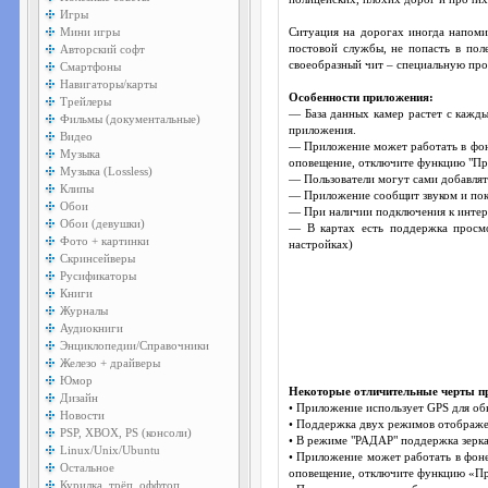
Игры
Мини игры
Ситуация на дорогах иногда напомин
Авторский софт
постовой службы, не попасть в пол
своеобразный чит – специальную про
Смартфоны
Навигаторы/карты
Особенности приложения:
Трейлеры
— База данных камер растет с кажды
Фильмы (документальные)
приложения.
Видео
— Приложение может работать в фон
Музыка
оповещение, отключите функцию "При 
Музыка (Lossless)
— Пользователи могут сами добавлят
Клипы
— Приложение сообщит звуком и пока
Обои
— При наличии подключения к интерн
Обои (девушки)
— В картах есть поддержка просмо
Фото + картинки
настройках)
Скринсейверы
Русификаторы
Книги
Журналы
Аудиокниги
Энциклопедии/Справочники
Железо + драйверы
Юмор
Некоторые отличительные черты п
Дизайн
• Приложение использует GPS для об
Новости
• Поддержка двух режимов отображе
PSP, XBOX, PS (консоли)
• В режиме "РАДАР" поддержка зерка
Linux/Unix/Ubuntu
• Приложение может работать в фон
Остальное
оповещение, отключите функцию «При
Курилка, трёп, оффтоп