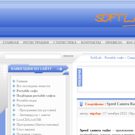
ГЛАВНАЯ
РЕГИСТРАЦИЯ
СТАТИСТИКА
КОНТАКТЫ
ПРАВИЛА
RSS 2
SoftLab - Portable софт
»
Смар
НАВИГАЦИЯ ПО САЙТУ
Главная
Все последние новости
Portable-софт
Подборки portable-софта
Portable-игры
: Speed Camera Ra
Смартфоны
Программы
- Программы (на русском)
автор:
nigolap
| 17 октября 2022 | Пр
- Антивирусы + ключи
LiveCD/LiveUSB
Программы (Автоустановка)
Стол заказов
Speed camera radar
- приложение д
Полезные советы
полицейских, плохих дорог и прочих