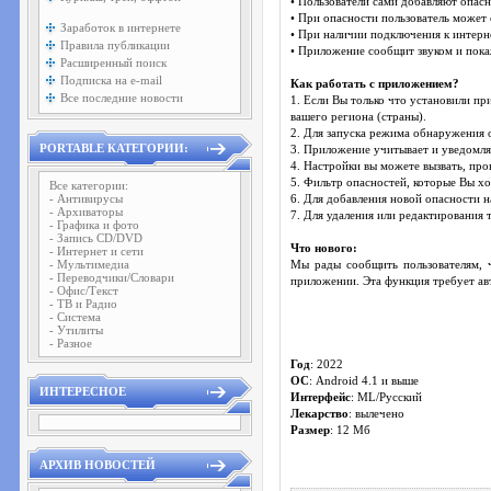
• Пользователи сами добавляют опас
• При опасности пользователь может 
Заработок в интернете
• При наличии подключения к интерне
Правила публикации
• Приложение сообщит звуком и покаж
Расширенный поиск
Подписка на e-mail
Как работать с приложением?
Все последние новости
1. Если Вы только что установили пр
вашего региона (страны).
2. Для запуска режима обнаружения о
PORTABLE КАТЕГОРИИ:
3. Приложение учитывает и уведомляе
4. Настройки вы можете вызвать, пров
5. Фильтр опасностей, которые Вы хо
Все категории:
- Антивирусы
6. Для добавления новой опасности н
- Архиваторы
7. Для удаления или редактирования 
- Графика и фото
- Запись CD/DVD
Что нового:
- Интернет и сети
- Мультимедиа
Мы рады сообщить пользователям, ч
- Переводчики/Словари
приложении. Эта функция требует ав
- Офис/Текст
- ТВ и Радио
- Система
- Утилиты
- Разное
Год
: 2022
OС
: Android 4.1 и выше
ИНТЕРЕСНОЕ
Интерфейс
: ML/Русский
Лекарство
: вылечено
Размер
: 12 Mб
АРХИВ НОВОСТЕЙ