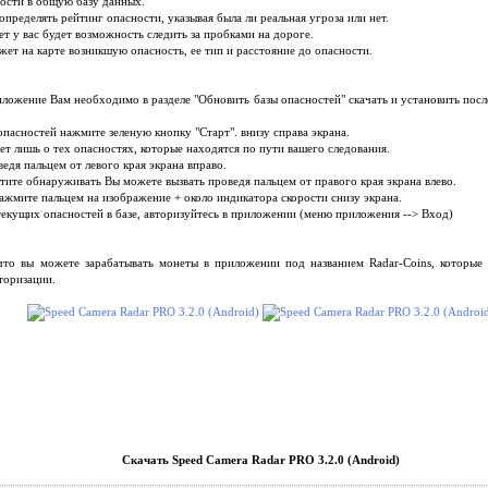
ности в общую базу данных.
определять рейтинг опасности, указывая была ли реальная угроза или нет.
т у вас будет возможность следить за пробками на дороге.
ет на карте возникшую опасность, ее тип и расстояние до опасности.
иложение Вам необходимо в разделе "Обновить базы опасностей" скачать и установить посл
пасностей нажмите зеленую кнопку "Старт". внизу справа экрана.
т лишь о тех опасностях, которые находятся по пути вашего следования.
едя пальцем от левого края экрана вправо.
тите обнаруживать Вы можете вызвать проведя пальцем от правого края экрана влево.
ажмите пальцем на изображение + около индикатора скорости снизу экрана.
текущих опасностей в базе, авторизуйтесь в приложении (меню приложения --> Вход)
то вы можете зарабатывать монеты в приложении под названием Radar-Coins, которые 
торизации.
Скачать Speed Camera Radar PRO 3.2.0 (Android)