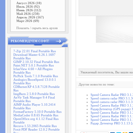
Август 2026 (10)
Июль 2026 (92)
Июнь 2026 (112)
Май 2026 (250)
Апрель 2026 (167)
Март 2026 (69)
Показать / скрыть весь архив
РЕКОМЕНДУЕМ СОФТ!
7-Zip 22.01 Final Portable Rus
Download Master 6.26.1.1697
Portable Rus
GIMP 2.10.32 Final Portable Rus
Paint.NET 5.0.1 Portable Rus
IrfanView 4.60 + All Plugins
Уважаемый посетитель, Вы зашли на
Portable Rus
PicPick Tools 7.1.0 Portable Rus
Auslogics BoostSpeed 13.0.0.1
Portable Rus
Другие новости по теме:
CDBurnerXP 4.5.8.7128 Portable
Rus
ImgBurn 2.5.8.0 Portable Rus
Speed Camera Radar PRO 3.1.
AnVir Task Manager 9.4 Final
Speed camera radar PRO 3.1.3
Portable Rus
Speed camera radar PRO 3.1.3
AIMP Audio Player 5.10.2414
Speed Camera Radar PRO 3.1.
Portable Rus
РадарДетектор (GPS радар) 3
FormatFactory 5.10.0 Portable Rus
Speed Camera Radar PRO 3.1.
MediaCoder 0.8.65 Portable Rus
Speed Camera Radar PRO 3.1.
OpenOffice.org 4.1.12 Final Rus
Speed Camera Radar PRO 3.1.
Portable
Радар Детектор PRO 3.1.13 [
Recuva 1.53.2065 Portable Rus
Foxit PDF Reader 12.0.2 Portable