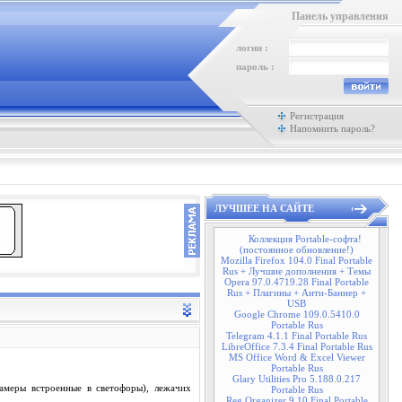
Панель управления
логин :
пароль :
Регистрация
Напомнить пароль?
ЛУЧШЕЕ НА САЙТЕ
Коллекция Portable-софта!
(постоянное обновление!)
Mozilla Firefox 104.0 Final Portable
Rus + Лучшие дополнения + Темы
Opera 97.0.4719.28 Final Portable
Rus + Плагины + Анти-Баннер +
USB
Google Chrome 109.0.5410.0
Portable Rus
Telegram 4.1.1 Final Portable Rus
LibreOffice 7.3.4 Final Portable Rus
MS Office Word & Excel Viewer
Portable Rus
Glary Utilities Pro 5.188.0.217
амеры встроенные в светофоры), лежачих
Portable Rus
Reg Organizer 9.10 Final Portable