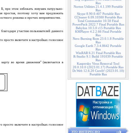
Rus
Norton Utilities 21.4.1.199 Portable
 Б, при этом избежать ловушек патрульно-
Rus
кая простая, поэтому хочу вам предложить
Skype 8.90.0.407 Portable Rus
CCleaner 6.09.10300 Portable Rus
оростного режима и прочих неприятностях.
Total Commander 10.50 Final
PowerPack 2022.7 Final Portable Rus
Babylon 10.5.0 r15 Portable Rus
 благодаря участию пользователей данного
KMPlayer 4.2.2.66 Final Portable
Rus
Nero Burning Rom 23.0.1.8 Portable
о просто включите в настройках голосовое
Rus
Google Earth 7.3.4.8642 Portable
Rus
WinRAR 6.21 Final Portable Rus
R-Studio 9.1 Build 191039 Portable
Rus
 карту во время движения" (включается в
Kaspersky Virus Removal Tool
20.0.10.0 (2023.01.17) Portable Rus
Dr.Web 12.6.20 CureIt! (2023.01.10)
Portable Rus
о просто включите в настройках голосовое
ЭТО ИНТЕРЕСНО