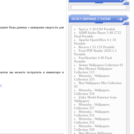
ПОПУЛЯРНЫЕ СТАТЬИ
едние базы данных с камерами скорости для
Speccy 1.34.0.84 Portable
AIMP Audio Player 5.40.2722
Final Portable
Apache OpenOffice 4.1.16
Portable
Recuva 1.55.133 Portable
Foxit PDF Reader 2026.1.2
Portable
FotoSketcher 4.40 Final
Portable
Anime Wallpapers Collection 01
Best Mixture Wallpapers
Collection 113
затем вы можете потратить в инвентаре в
Mixturka - Wallpapers
Collection 333
Best Wallpapers Mix Collection
95
Mixturka - Wallpapers
Collection 334
Zishy Model Katerine from
Wallpapers
Mixturka - Wallpapers
Collection 337
Mixturka - Wallpapers
Collection 331
Mixturka - Wallpapers
Collection 332
Mixturka - Wallpapers
Collection 330
Best Mixture Wallpapers