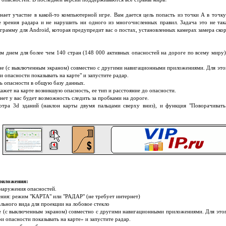
ает участие в какой-то компьютерной игре. Вам дается цель попасть из точки А в точку
е зрения радара и не нарушить ни одного из многочисленных правил. Задача это не та
грамму для Android, которая предупредит вас о постах, установленных камерах замера ск
м днем для более чем 140 стран (148 000 активных опасностей на дороге по всему миру)
е (с выключенным экраном) совместно с другими навигационными приложениями. Для этог
опасности показывать на карте" и запустите радар.
ь опасности в общую базу данных.
жет на карте возникшую опасность, ее тип и расстояние до опасности.
ет у вас будет возможность следить за пробками на дороге.
тра 3d зданий (наклон карты двумя пальцами сверху вниз), и функция "Поворачивать
риложения:
наружения опасностей.
ния: режим "КАРТА" или "РАДАР" (не требует интернет)
льного вида для проекции на лобовое стекло
е (с выключенным экраном) совместно с другими навигационными приложениями. Для этог
 опасности показывать на карте» и запустите радар.