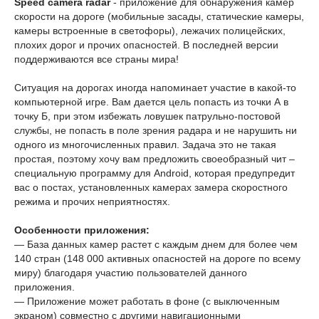
Speed camera radar
- приложение для обнаружения камер
скорости на дороге (мобильные засады, статические камеры,
камеры встроенные в светофоры), лежачих полицейских,
плохих дорог и прочих опасностей. В последней версии
поддерживаются все страны мира!
Ситуация на дорогах иногда напоминает участие в какой-то
компьютерной игре. Вам дается цель попасть из точки А в
точку Б, при этом избежать ловушек патрульно-постовой
службы, не попасть в поле зрения радара и не нарушить ни
одного из многочисленных правил. Задача это не такая
простая, поэтому хочу вам предложить своеобразный чит –
специальную программу для Android, которая предупредит
вас о постах, установленных камерах замера скоростного
режима и прочих неприятностях.
Особенности приложения:
— База данных камер растет с каждым днем для более чем
140 стран (148 000 активных опасностей на дороге по всему
миру) благодаря участию пользователей данного
приложения.
— Приложение может работать в фоне (с выключенным
экраном) совместно с другими навигационными