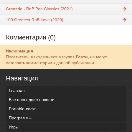
Grenade - RnB Pop Classics (2021)
100 Greatest RnB Love (2020)
Комментарии (0)
Информация
Посетители, находящиеся в группе
Гости
, не могут
оставлять комментарии к данной публикации.
Навигация
Главная
Все последние новости
Portable-софт
Программы
Игры