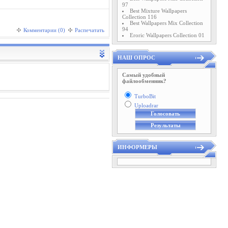
97
Best Mixture Wallpapers
Collection 116
Best Wallpapers Mix Collection
94
Комментарии (0)
Распечатать
Eroric Wallpapers Collection 01
НАШ ОПРОС
Самый удобный
файлообменник?
TurboBit
Uploadrar
ИНФОРМЕРЫ