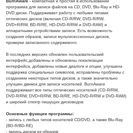
BurnAware
- компактная и простая в использовании
программа для записи файлов на CD, DVD, Blu-Ray и HD-
DVD диски. Поддерживает работу с любыми типами
оптических дисков (включая CD-R/RW, DVD-R/RW,
DVD+R/RW, BD-R/RE, HD-DVD-R/RW и DVD-RAM) и
аппаратными устройствами записи. Есть возможность
создания образов, записи мультисессионных дисков,
проверки записанного содержимого.
В последних версиях обновлен пользовательский
интерфейс,добавлены и обновлены локализации
интерфейса, добавлены новые диалоги и опции, улучшена
поддержка специальных символов, исправлены проблемы с
созданием некоторых типов дисков, а также значительно
улучшен движок для записи носителей. BurnAware
поддерживает все типы оптических носителей (CD-R/RW,
DVD-R/RW, DVD+R/RW, BD-R/RE, HD-DVD-R/RW и DVD-RAM)
и широкий спектр пишущих дисководов.
Основные функции программы:
- запись с любых типов носителей CD/DVD, а также Blu-Ray
(BD-R/BD-RE)
- запись дисков из образов