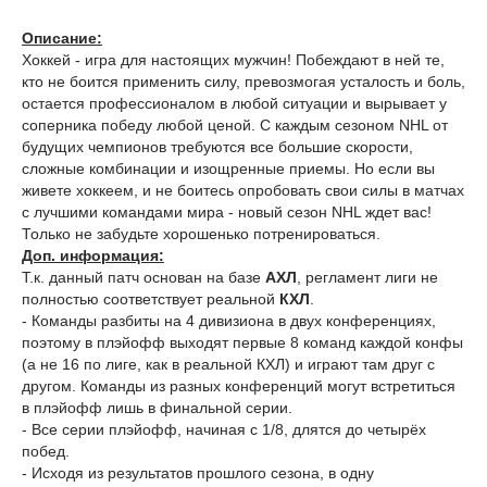
Описание:
Хоккей - игра для настоящих мужчин! Побеждают в ней те,
кто не боится применить силу, превозмогая усталость и боль,
остается профессионалом в любой ситуации и вырывает у
соперника победу любой ценой. С каждым сезоном NHL от
будущих чемпионов требуются все большие скорости,
сложные комбинации и изощренные приемы. Но если вы
живете хоккеем, и не боитесь опробовать свои силы в матчах
с лучшими командами мира - новый сезон NHL ждет вас!
Только не забудьте хорошенько потренироваться.
Доп. информация:
Т.к. данный патч основан на базе
АХЛ
, регламент лиги не
полностью соответствует реальной
КХЛ
.
- Команды разбиты на 4 дивизиона в двух конференциях,
поэтому в плэйофф выходят первые 8 команд каждой конфы
(а не 16 по лиге, как в реальной КХЛ) и играют там друг с
другом. Команды из разных конференций могут встретиться
в плэйофф лишь в финальной серии.
- Все серии плэйофф, начиная с 1/8, длятся до четырёх
побед.
- Исходя из результатов прошлого сезона, в одну