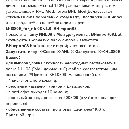
дисков например Alcohol 120% устонавливаем игру,затем
устонавливаем
RHL-Mod
,потом
BHL-Mod
(Беларусская
хоккейная лига по желанию кому надо), после уже
KHL-Mod
и вот вроде всё но не всё заходим в архив
khl0809_for_nhl08 v1.0. BHimport08
Поместите папку
NHL08
в
Мои документы
,
BHimport08.bat
скопируйте в корневую папку сигрой и запустите
BHimport08.bat
(в папке с игрой) и вот всё готово
Запустить игру->>Сезон->>AHL->>Загрузить->>KHL0809
Важно:
Для выбора уровня сложности необходимо распаковать в
папке NHL08 ("Мои документы") файл с соответствующим
названием. ///Пример: KHL0809_Начинающий.rar
- 4 дивизиона по 6 команд;
- реальные названия турнира и Дивизионов;
- в плэйофф выходят 16 команд;
- реальный календарь сезона 2008/09 (с учётом последних
переносов);
- обновлённые составы (по итогам "дэдлайна" КХЛ).
Приятной игры!