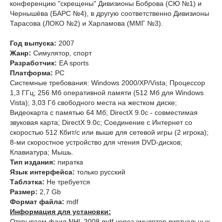
конференцию "скрещены" Дивизионы Боброва (СЮ №1) и
Чернышёва (БАРС №4), в другую соответственно Дивизионы
Тарасова (ЛОКО №2) и Харламова (ММГ №3).
Год выпуска:
2007
Жанр:
Симулятор, спорт
Разработчик:
EA sports
Платформа:
PC
Системные требования: Windows 2000/XP/Vista; Процессор
1,3 ГГц; 256 Мб оперативной памяти (512 Мб для Windows
Vista); 3,03 Гб свободного места на жестком диске;
Видеокарта с памятью 64 Мб; DirectX 9.0c - совместимая
звуковая карта; DirectX 9.0c; Соединение с Интернет со
скоростью 512 Кбит/с или выше для сетевой игры (2 игрока);
8-ми скоростное устройство для чтения DVD-дисков;
Клавиатура; Мышь.
Тип издания:
пиратка
Язык интерфейса:
только русский
Таблэтка:
Не требуется
Размер:
2,7 Gb
Формат файла:
mdf
Информация для установки:
Открываем фаил NHL 2008 mdf через эмулятор виртуальных