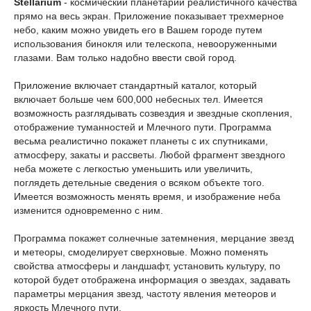
Stellarium
- космический планетарий реалистичного качества
прямо на весь экран. Приложение показывает трехмерное
небо, каким можно увидеть его в Вашем городе путем
использования бинокля или телескопа, невооруженными
глазами. Вам только надобно ввести свой город.
Приложение включает стандартный каталог, который
включает больше чем 600,000 небесных тел. Имеется
возможность разглядывать созвездия и звездные скопления,
отображение туманностей и Млечного пути. Программа
весьма реалистично покажет планеты с их спутниками,
атмосферу, закаты и рассветы. Любой фрагмент звездного
неба можете с легкостью уменьшить или увеличить,
поглядеть детельные сведения о всяком объекте того.
Имеется возможность менять время, и изображение неба
изменится одновременно с ним.
Программа покажет солнечные затемнения, мерцание звезд
и метеоры, смоделирует сверхновые. Можно поменять
свойства атмосферы и ландшафт, установить культуру, по
которой будет отображена информация о звездах, задавать
параметры мерцания звезд, частоту явления метеоров и
яркость Млечного пути.