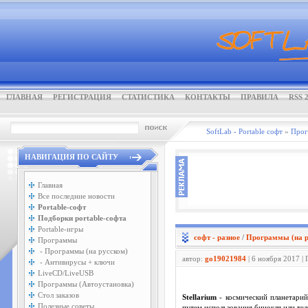
ГЛАВНАЯ
РЕГИСТРАЦИЯ
СТАТИСТИКА
КОНТАКТЫ
ПРАВИЛА
RSS 2
SoftLab - Portable софт
»
Про
НАВИГАЦИЯ ПО САЙТУ
Главная
Все последние новости
Portable-софт
Подборки portable-софта
Portable-игры
софт - разное
/
Программы (на р
Программы
- Программы (на русском)
автор:
go19021984
| 6 ноября 2017 |
- Антивирусы + ключи
LiveCD/LiveUSB
Программы (Автоустановка)
Стол заказов
Stellarium
- космический планетарий
Полезные советы
путем использования бинокля или тел