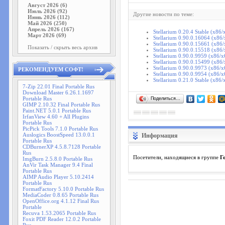
Август 2026 (6)
Июль 2026 (92)
Другие новости по теме:
Июнь 2026 (112)
Май 2026 (250)
Апрель 2026 (167)
Stellarium 0.20.4 Stable (x86/
Март 2026 (69)
Stellarium 0.90.0.16064 (x86
Stellarium 0.90.0.15661 (x86
Показать / скрыть весь архив
Stellarium 0.90.0.15518 (x86
Stellarium 0.90.0.9959 (x86/x
Stellarium 0.90.0.15499 (x86
Stellarium 0.90.0.9973 (x86/x
РЕКОМЕНДУЕМ СОФТ!
Stellarium 0.90.0.9954 (x86/x
Stellarium 0.21.0 Stable (x86/
7-Zip 22.01 Final Portable Rus
Download Master 6.26.1.1697
Portable Rus
Поделиться…
GIMP 2.10.32 Final Portable Rus
Paint.NET 5.0.1 Portable Rus
IrfanView 4.60 + All Plugins
Portable Rus
PicPick Tools 7.1.0 Portable Rus
Auslogics BoostSpeed 13.0.0.1
Информация
Portable Rus
CDBurnerXP 4.5.8.7128 Portable
Rus
Посетители, находящиеся в группе
Г
ImgBurn 2.5.8.0 Portable Rus
AnVir Task Manager 9.4 Final
Portable Rus
AIMP Audio Player 5.10.2414
Portable Rus
FormatFactory 5.10.0 Portable Rus
MediaCoder 0.8.65 Portable Rus
OpenOffice.org 4.1.12 Final Rus
Portable
Recuva 1.53.2065 Portable Rus
Foxit PDF Reader 12.0.2 Portable