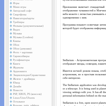
Игры
Мини игры
Приложение включает стандартный к
Авторский софт
отображение туманностей и Млечного
неба можете с легкостью уменьшить и
Смартфоны
одновременно с ним.
Навигаторы/карты
Трейлеры
Программа покажет солнечные затемн
Фильмы (документальные)
которой будет отображена информация
Видео
Музыка
Музыка (Lossless)
Клипы
Обои
Обои (девушки)
Фото + картинки
Скринсейверы
Русификаторы
Stellarium - Астрономическая прог
Книги
отображает звезды, созвездия, плане
Журналы
Имеется ночной режим показа, отоб
Аудиокниги
астрономам, но и простым пользова
Энциклопедии/Справочники
себе интересно.
Железо + драйверы
Юмор
The Stellarium application was develope
Дизайн
or a telescope. It is being used in pla
Новости
viewing settings with you. It has all t
PSP, XBOX, PS (консоли)
personal information behind on the ma
Linux/Unix/Ubuntu
Остальное
Stellarium is a free, open source plane
Курилка, трёп, оффтоп