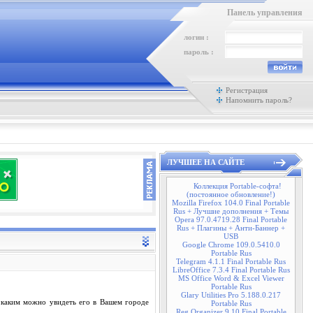
Панель управления
логин :
пароль :
Регистрация
Напомнить пароль?
ЛУЧШЕЕ НА САЙТЕ
Коллекция Portable-софта!
(постоянное обновление!)
Mozilla Firefox 104.0 Final Portable
Rus + Лучшие дополнения + Темы
Opera 97.0.4719.28 Final Portable
Rus + Плагины + Анти-Баннер +
USB
Google Chrome 109.0.5410.0
Portable Rus
Telegram 4.1.1 Final Portable Rus
LibreOffice 7.3.4 Final Portable Rus
MS Office Word & Excel Viewer
Portable Rus
Glary Utilities Pro 5.188.0.217
, каким можно увидеть его в Вашем городе
Portable Rus
Reg Organizer 9.10 Final Portable