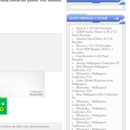
ravishing nebulae and galaxies. With Stellarium,
ПОПУЛЯРНЫЕ СТАТЬИ
Speccy 1.34.0.84 Portable
AIMP Audio Player 5.40.2722
Final Portable
Apache OpenOffice 4.1.16
Portable
Recuva 1.55.133 Portable
Foxit PDF Reader 2026.1.2
Portable
FotoSketcher 4.40 Final
Portable
Anime Wallpapers Collection 01
Best Mixture Wallpapers
Collection 113
Mixturka - Wallpapers
Collection 323
Zishy Model Katerine from
Wallpapers
Mixturka - Wallpapers
Collection 333
Best Wallpapers Mix Collection
95
Mixturka - Wallpapers
Collection 334
Mixturka - Wallpapers
Collection 322
Mixturka - Wallpapers
Collection 337
Mixturka - Wallpapers
Collection 322
о войти на сайт под своим именем.
Mixturka - Wallpapers