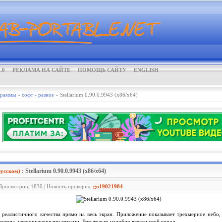
.0
РЕКЛАМА НА САЙТЕ
ПОМОЩЬ САЙТУ
ENGLISH
граммы
»
софт - разное
» Stellarium 0.90.0.9943 (x86/x64)
: Stellarium 0.90.0.9943 (x86/x64)
усском)
 Просмотров: 1830 | Новость проверил:
go19021984
 реалистичного качества прямо на весь экран. Приложение показывает трехмерное небо
ескопа, невооруженными глазами. Вам только надобно ввести свой город.