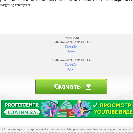
g detail. Stellarium includes vivid illustrations of the constellations and a theatrical display of 
stargazing centerpiece.
DownLoad
Stellarium 0.90.0.9943 x86
TurboBit
Upera
Stellarium 0.90.0.9943 x64
TurboBit
Upera
 сайт как незарегистрированный пользователь. Мы рекомендуем Вам зарегистрироваться либ