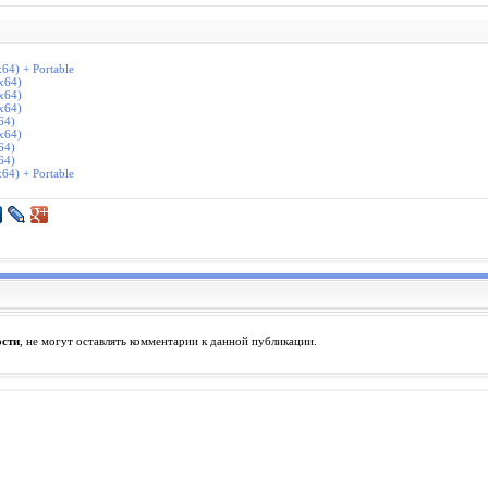
x64) + Portable
/x64)
/x64)
/x64)
64)
/x64)
64)
64)
x64) + Portable
ости
, не могут оставлять комментарии к данной публикации.