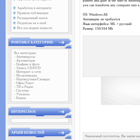
planets and gaze at the stars in stunnin
you can transform any computer into a 
Заработок в интернете
Правила публикации
OS: Windows All
Расширенный поиск
Активация: не требуется
Подписка на e-mail
Язык интерфейса: ML + русский
Все последние новости
Размер: 159/164 Mb
PORTABLE КАТЕГОРИИ:
Все категории:
- Антивирусы
- Архиваторы
- Графика и фото
- Запись CD/DVD
- Интернет и сети
- Мультимедиа
- Переводчики/Словари
- Офис/Текст
- ТВ и Радио
- Система
- Утилиты
- Разное
ИНТЕРЕСНОЕ
АРХИВ НОВОСТЕЙ
Уважаемый посетитель, Вы зашли на