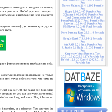
Rus
Norton Utilities 21.4.1.199 Portable
лядывать созвездия и звездные скопления,
Rus
аты и рассветы. Любой фрагмент звездного
Skype 8.90.0.407 Portable Rus
CCleaner 6.09.10300 Portable Rus
менять время, и изображение неба изменится
Total Commander 10.50 Final
PowerPack 2022.7 Final Portable Rus
Babylon 10.5.0 r15 Portable Rus
сферы и ландшафт, установить культуру, по
KMPlayer 4.2.2.66 Final Portable
Rus
ного пути.
Nero Burning Rom 23.0.1.8 Portable
Rus
Google Earth 7.3.4.8642 Portable
Rus
WinRAR 6.21 Final Portable Rus
R-Studio 9.1 Build 191039 Portable
Rus
Kaspersky Virus Removal Tool
20.0.10.0 (2023.01.17) Portable Rus
Dr.Web 12.6.20 CureIt! (2023.01.10)
Portable Rus
ерное фотореалистичное изображение неба,
 оказаться полезной программой не только
 в этой точке небесном теле, что само по
ke what you see with the naked eye, binoculars
nomy program, so you can take your astronomical
 nebulae watching, and more. Plus, it leaves no
o.
e, binoculars, or a telescope. You can view the
ЭТО ИНТЕРЕСНО