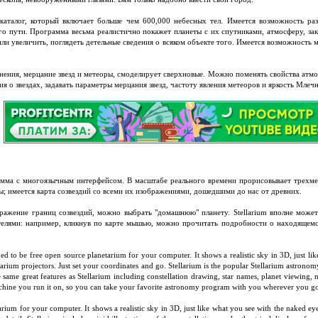
аталог, который включает больше чем 600,000 небесных тел. Имеется возможность разг
 пути. Программа весьма реалистично покажет планеты с их спутниками, атмосферу, зак
ли увеличить, поглядеть детельные сведения о всяком объекте того. Имеется возможность 
ения, мерцание звезд и метеоры, смоделирует сверхновые. Можно поменять свойства атмо
 о звездах, задавать параметры мерцания звезд, частоту явления метеоров и яркость Млеч
рамма с многоязычным интерфейсом. В масштабе реального времени прорисовывает трехм
ты; имеется карта созвездий со всеми их изображениями, дошедшими до нас от древних.
ражение границ созвездий, можно выбрать "домашнюю" планету. Stellarium вполне может
телями: например, кликнув по карте мышью, можно прочитать подробности о находящемся
d to be free open source planetarium for your computer. It shows a realistic sky in 3D, just li
netarium projectors. Just set your coordinates and go. Stellarium is the popular Stellarium astro
he same great features as Stellarium including constellation drawing, star names, planet viewing,
chine you run it on, so you can take your favorite astronomy program with you wherever you g
tarium for your computer. It shows a realistic sky in 3D, just like what you see with the naked ey