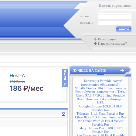
Панель управления
логин :
пароль :
Регистрация
Напомнить пароль?
ЛУЧШЕЕ НА САЙТЕ
Коллекция Portable-софта!
(постоянное обновление!)
Mozilla Firefox 104.0 Final Portable
Rus + Лучшие дополнения + Темы
Opera 97.0.4719.28 Final Portable
Rus + Плагины + Анти-Баннер +
USB
Google Chrome 109.0.5410.0
Portable Rus
Telegram 4.1.1 Final Portable Rus
LibreOffice 7.3.4 Final Portable Rus
MS Office Word & Excel Viewer
Portable Rus
Glary Utilities Pro 5.188.0.217
Portable Rus
Reg Organizer 9.10 Final Portable