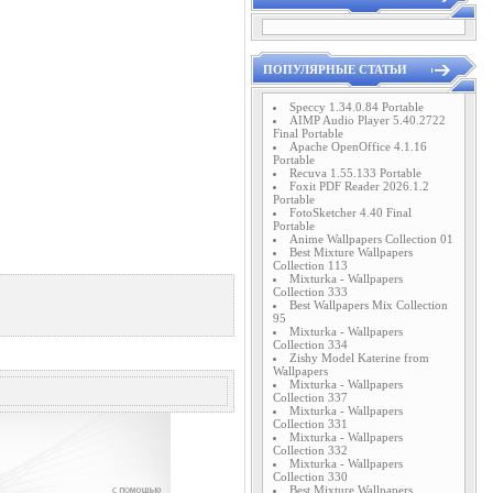
ПОПУЛЯРНЫЕ СТАТЬИ
Speccy 1.34.0.84 Portable
AIMP Audio Player 5.40.2722
Final Portable
Apache OpenOffice 4.1.16
Portable
Recuva 1.55.133 Portable
Foxit PDF Reader 2026.1.2
Portable
FotoSketcher 4.40 Final
Portable
Anime Wallpapers Collection 01
Best Mixture Wallpapers
Collection 113
Mixturka - Wallpapers
Collection 333
Best Wallpapers Mix Collection
95
Mixturka - Wallpapers
Collection 334
Zishy Model Katerine from
Wallpapers
Mixturka - Wallpapers
Collection 337
Mixturka - Wallpapers
Collection 331
Mixturka - Wallpapers
Collection 332
Mixturka - Wallpapers
Collection 330
Best Mixture Wallpapers