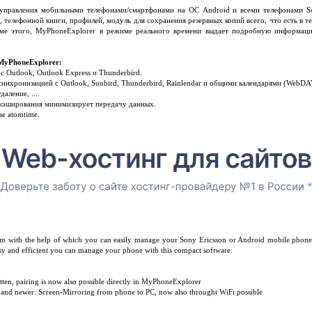
управления мобильными телефонами/смартфонами на ОС Android и всеми телефонами So
телефонной книги, профилей, модуль для сохранения резервных копий всего, что есть в 
оме этого, MyPhoneExplorer в режиме реального времени выдает подробную информаци
MyPhoneExplorer:
с Outlook, Outlook Express и Thunderbird.
синхронизацией с Outlook, Sunbird, Thunderbird, Rainlendar и общими календарями (WebDA
аление, ....
 кэширования минимизирует передачу данных.
ве atomtime.
am with the help of which you can easily manage your Sony Ericsson or Android mobile phone
asy and efficient you can manage your phone with this compact software.
tten, pairing is now also possible directly in MyPhoneExplorer
) and newer: Screen-Mirroring from phone to PC, now also throught WiFi possible