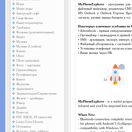
Игры
MyPhoneExplorer
- программа для 
Мини игры
файловый менеджер, редакторы СМС, 
Авторский софт
MS Outlook и Outlook Express. Кр
сигнала, уровне заряда батареи и т.п.
Смартфоны
Навигаторы/карты
Некоторые ключевые особенности 
Трейлеры
• Adressbook - прямая синхронизация 
Фильмы (документальные)
• Органайзер с календарем и прямой 
Видео
• SMS - архивация, экспорт, импорт, уд
Музыка
• Файловый обозреватель с системой
Музыка (Lossless)
• Установка телефоных часов на осно
Клипы
• Ваши звонки через ПК.
Обои
Обои (девушки)
Фото + картинки
Скринсейверы
Русификаторы
Книги
Журналы
Аудиокниги
Энциклопедии/Справочники
Железо + драйверы
MyPhoneExplorer
- is a useful progr
Юмор
infrared and you'll be surprised how e
Дизайн
Новости
Whats New:
PSP, XBOX, PS (консоли)
- Bluetooth-connection completly rewri
Linux/Unix/Ubuntu
- for phones with Android 5 (Lollipop
Остальное
- compatibility with Windows 10
Курилка, трёп, оффтоп