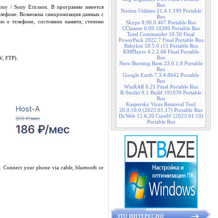
Rus
ny / Sony Ericsson. В программе имеется
Norton Utilities 21.4.1.199 Portable
телефоне. Возможна синхронизация данных с
Rus
ю о телефоне, состоянии памяти, степени
Skype 8.90.0.407 Portable Rus
CCleaner 6.09.10300 Portable Rus
Total Commander 10.50 Final
PowerPack 2022.7 Final Portable Rus
Babylon 10.5.0 r15 Portable Rus
KMPlayer 4.2.2.66 Final Portable
Rus
V, FTP).
Nero Burning Rom 23.0.1.8 Portable
Rus
Google Earth 7.3.4.8642 Portable
Rus
WinRAR 6.21 Final Portable Rus
R-Studio 9.1 Build 191039 Portable
Rus
Kaspersky Virus Removal Tool
20.0.10.0 (2023.01.17) Portable Rus
Dr.Web 12.6.20 CureIt! (2023.01.10)
Portable Rus
. Connect your phone via cable, bluetooth or
ЭТО ИНТЕРЕСНО