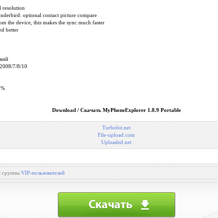
l resolution
nderbird: optional contact picture compare
om the device, this makes the sync much faster
ed better
ский
2008/7/8/10
5%
Download / Скачать MyPhoneExplorer 1.8.9 Portable
Turbobit.net
File-upload.com
Uploaded.net
ля группы
VIP-пользователей