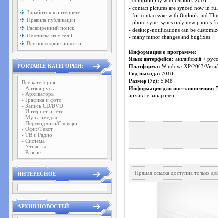
- compatibility with Outlook 2016
- contact pictures are synced now in ful
Заработок в интернете
- for contactsync with Outlook and Thu
Правила публикации
- photo-sync: syncs only new photos fr
Расширенный поиск
- desktop-notifications can be customiz
Подписка на e-mail
- many minor changes and bugfixes
Все последние новости
Информация о программе:
Язык интерфейса:
английский + рус
PORTABLE КАТЕГОРИИ:
Платформа:
Windows XP/2003/Vista/
Год выхода:
2018
Размер (7z):
5 Мб
Все категории:
- Антивирусы
Информация для восстановления:
- Архиваторы
архив не запаролен
- Графика и фото
- Запись CD/DVD
- Интернет и сети
- Мультимедиа
- Переводчики/Словари
- Офис/Текст
- ТВ и Радио
- Система
- Утилиты
- Разное
Прямая ссылка доступна только д
ИНТЕРЕСНОЕ
АРХИВ НОВОСТЕЙ