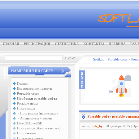
ГЛАВНАЯ
РЕГИСТРАЦИЯ
СТАТИСТИКА
КОНТАКТЫ
ПРАВИЛА
RSS 2
SoftLab - Portable софт
»
Porta
НАВИГАЦИЯ ПО САЙТУ
Главная
Все последние новости
Portable-софт
Подборки portable-софта
Portable-игры
Программы
- Программы (на русском)
Portable-софт
/
portable утилиты
- Антивирусы + ключи
LiveCD/LiveUSB
автор:
nik_by
| 10 декабря 2015 | Пр
Программы (Автоустановка)
Стол заказов
Полезные советы