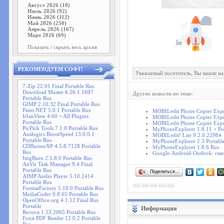
Август 2026 (10)
Июль 2026 (92)
Июнь 2026 (112)
Май 2026 (250)
Апрель 2026 (167)
Март 2026 (69)
Показать / скрыть весь архив
РЕКОМЕНДУЕМ СОФТ!
Уважаемый посетитель, Вы зашли на
7-Zip 22.01 Final Portable Rus
Download Master 6.26.1.1697
Другие новости по теме:
Portable Rus
GIMP 2.10.32 Final Portable Rus
Paint.NET 5.0.1 Portable Rus
MOBILedit Phone Copier Expr
IrfanView 4.60 + All Plugins
MOBILedit Phone Copier Expr
Portable Rus
MOBILedit Phone Copier Expr
PicPick Tools 7.1.0 Portable Rus
MyPhoneExplorer 1.8.11 + Po
Auslogics BoostSpeed 13.0.0.1
MOBILedit! Lite 9.2.0.22984
Portable Rus
MyPhoneExplorer 2.3 Portabl
CDBurnerXP 4.5.8.7128 Portable
MyPhoneExplorer 1.8.6 Rus
Rus
Google-Android-Outlook: си
ImgBurn 2.5.8.0 Portable Rus
AnVir Task Manager 9.4 Final
Portable Rus
Поделиться…
AIMP Audio Player 5.10.2414
Portable Rus
FormatFactory 5.10.0 Portable Rus
MediaCoder 0.8.65 Portable Rus
OpenOffice.org 4.1.12 Final Rus
Portable
Информация
Recuva 1.53.2065 Portable Rus
Foxit PDF Reader 12.0.2 Portable