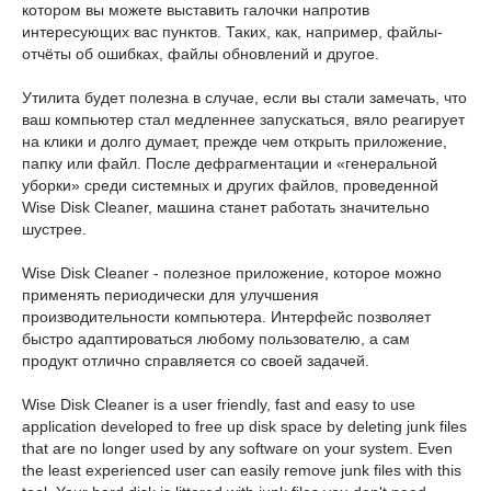
котором вы можете выставить галочки напротив
интересующих вас пунктов. Таких, как, например, файлы-
отчёты об ошибках, файлы обновлений и другое.
Утилита будет полезна в случае, если вы стали замечать, что
ваш компьютер стал медленнее запускаться, вяло реагирует
на клики и долго думает, прежде чем открыть приложение,
папку или файл. После дефрагментации и «генеральной
уборки» среди системных и других файлов, проведенной
Wise Disk Cleaner, машина станет работать значительно
шустрее.
Wise Disk Cleaner - полезное приложение, которое можно
применять периодически для улучшения
производительности компьютера. Интерфейс позволяет
быстро адаптироваться любому пользователю, а сам
продукт отлично справляется со своей задачей.
Wise Disk Cleaner is a user friendly, fast and easy to use
application developed to free up disk space by deleting junk files
that are no longer used by any software on your system. Even
the least experienced user can easily remove junk files with this