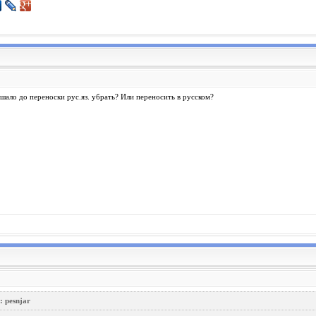
шало до переноски рус.яз. убрать? Или переносить в русском?
: pesnjar