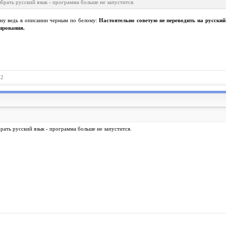
брать русский язык - программа больше не запустится.
 ну ведь в описании черным по белому:
Настоятельно советую не переводить на русски
тирования.
42
рать русский язык - программа больше не запустится.