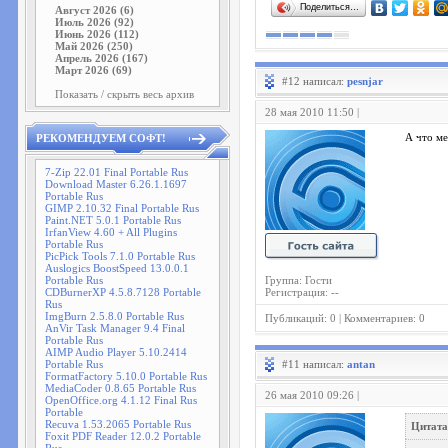
Поделиться…
Август 2026 (6)
Июль 2026 (92)
Июнь 2026 (112)
Май 2026 (250)
Апрель 2026 (167)
Март 2026 (69)
#12 написал:
pesnjar
Показать / скрыть весь архив
28 мая 2010 11:50 |
РЕКОМЕНДУЕМ СОФТ!
А что ме
7-Zip 22.01 Final Portable Rus
Download Master 6.26.1.1697
Portable Rus
GIMP 2.10.32 Final Portable Rus
Paint.NET 5.0.1 Portable Rus
IrfanView 4.60 + All Plugins
Portable Rus
PicPick Tools 7.1.0 Portable Rus
Auslogics BoostSpeed 13.0.0.1
Portable Rus
Группа: Гости
CDBurnerXP 4.5.8.7128 Portable
Регистрация: --
Rus
ImgBurn 2.5.8.0 Portable Rus
Публикаций: 0 | Комментариев: 0
AnVir Task Manager 9.4 Final
Portable Rus
AIMP Audio Player 5.10.2414
Portable Rus
#11 написал:
antan
FormatFactory 5.10.0 Portable Rus
MediaCoder 0.8.65 Portable Rus
26 мая 2010 09:26 |
OpenOffice.org 4.1.12 Final Rus
Portable
Recuva 1.53.2065 Portable Rus
Цитата
Foxit PDF Reader 12.0.2 Portable