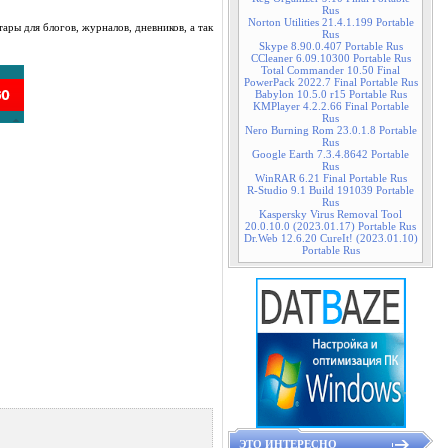
Rus
Norton Utilities 21.4.1.199 Portable
ары для блогов, журналов, дневников, а так
Rus
Skype 8.90.0.407 Portable Rus
CCleaner 6.09.10300 Portable Rus
Total Commander 10.50 Final
PowerPack 2022.7 Final Portable Rus
Babylon 10.5.0 r15 Portable Rus
KMPlayer 4.2.2.66 Final Portable
Rus
Nero Burning Rom 23.0.1.8 Portable
Rus
Google Earth 7.3.4.8642 Portable
Rus
WinRAR 6.21 Final Portable Rus
R-Studio 9.1 Build 191039 Portable
Rus
Kaspersky Virus Removal Tool
20.0.10.0 (2023.01.17) Portable Rus
Dr.Web 12.6.20 CureIt! (2023.01.10)
Portable Rus
ЭТО ИНТЕРЕСНО