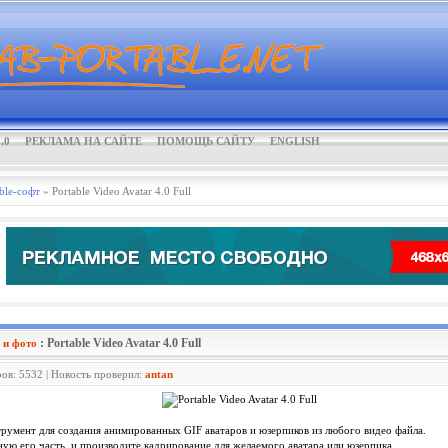
.0
РЕКЛАМА НА САЙТЕ
ПОМОЩЬ САЙТУ
ENGLISH
ble-софт
» Portable Video Avatar 4.0 Full
: Portable Video Avatar 4.0 Full
 и фото
ров: 5532 | Новость проверил:
antan
трумент для создания анимированных GIF аватаров и юзерпиков из любого видео файла.
ую его часть, и производите кадрирование для желаемого аватара или юзерпика.