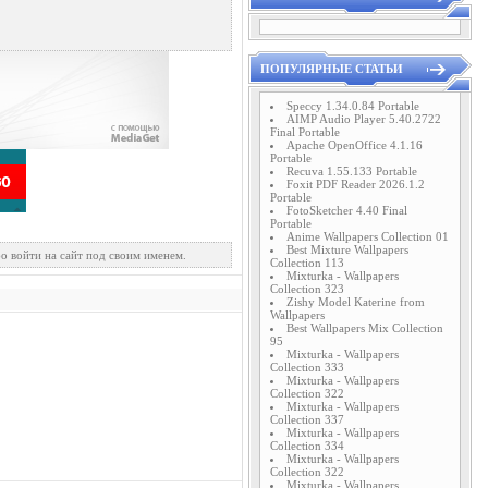
ПОПУЛЯРНЫЕ СТАТЬИ
Speccy 1.34.0.84 Portable
AIMP Audio Player 5.40.2722
Final Portable
Apache OpenOffice 4.1.16
Portable
Recuva 1.55.133 Portable
Foxit PDF Reader 2026.1.2
Portable
FotoSketcher 4.40 Final
Portable
Anime Wallpapers Collection 01
Best Mixture Wallpapers
о войти на сайт под своим именем.
Collection 113
Mixturka - Wallpapers
Collection 323
Zishy Model Katerine from
Wallpapers
Best Wallpapers Mix Collection
95
Mixturka - Wallpapers
Collection 333
Mixturka - Wallpapers
Collection 322
Mixturka - Wallpapers
Collection 337
Mixturka - Wallpapers
Collection 334
Mixturka - Wallpapers
Collection 322
Mixturka - Wallpapers