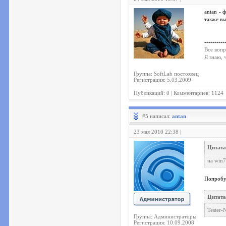
antan - 
также вы
----------
Все вопр
Я знаю, 
Группа: SoftLab постоялец
Регистрация: 5.03.2009
Публикаций: 0 | Комментариев: 1124
#5 написал:
antan
23 мая 2010 22:38 |
Цитата:
на win7
Попробуй
Цитата
Tester-
Группа: Администраторы
Регистрация: 10.09.2008