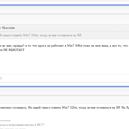
: Skaranin
й смысл ставить Win7 32bit, тогда лучше оставаться на ХР.
е ко мне, правда? и то что прога не работает в Win7 64bit тоже не моя вина, а вот то, чт
bit НЕ РАБОТАЕТ
42
возможно соглашусь. Но какой смысл ставить Win7 32bit, тогда лучше оставаться на ХР. На 
----------
осы и пожелания писать в ПС!!!