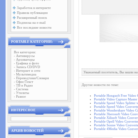
Заработок в интернете
Правила публикации
Расширенный поиск
Подписка на e-mail
Все последние новости
PORTABLE КАТЕГОРИИ:
Все категории:
- Антивирусы
- Архиваторы
- Графика и фото
- Запись CD/DVD
- Интернет и сети
Уважаемый посетитель, Вы зашли на
- Мультимедиа
- Переводчики/Словари
- Офис/Текст
Другие новости по теме:
- ТВ и Радио
- Система
- Утилиты
Portable Hongsoft Free Video 
- Разное
Portable Video Capture Master
Portable Speed Video Splitter 
Portable Speed Video Converte
ИНТЕРЕСНОЕ
Portable Wondershare Video Co
Portable 3herosoft Video Conv
Portable Xilisoft Video Conve
Portable Opell Video Converte
Portable Sonne Video Convert
Portable 4Media Video Conver
АРХИВ НОВОСТЕЙ