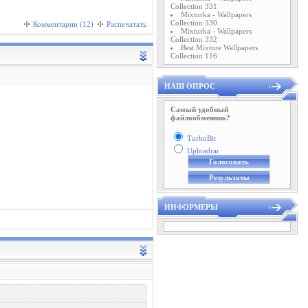
Collection 331
Mixturka - Wallpapers
Collection 330
Комментарии (12)
Распечатать
Mixturka - Wallpapers
Collection 332
Best Mixture Wallpapers
Collection 116
НАШ ОПРОС
Самый удобный
файлообменник?
TurboBit
Uploadrar
ИНФОРМЕРЫ