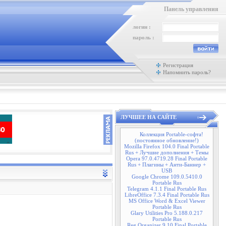
Панель управления
логин :
пароль :
Регистрация
Напомнить пароль?
ЛУЧШЕЕ НА САЙТЕ
Коллекция Portable-софта!
(постоянное обновление!)
Mozilla Firefox 104.0 Final Portable
Rus + Лучшие дополнения + Темы
Opera 97.0.4719.28 Final Portable
Rus + Плагины + Анти-Баннер +
USB
Google Chrome 109.0.5410.0
Portable Rus
Telegram 4.1.1 Final Portable Rus
LibreOffice 7.3.4 Final Portable Rus
MS Office Word & Excel Viewer
Portable Rus
Glary Utilities Pro 5.188.0.217
Portable Rus
Reg Organizer 9.10 Final Portable