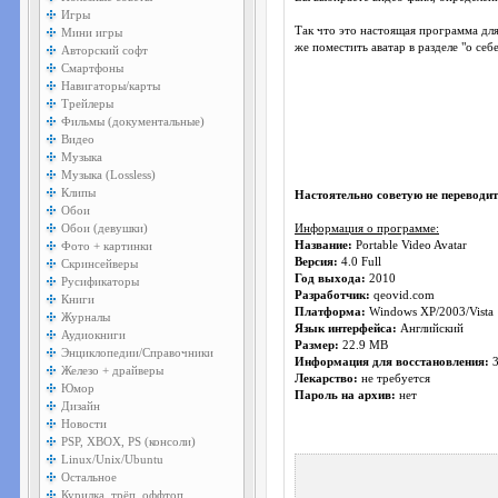
Игры
Так что это настоящая программа для
Мини игры
же поместить аватар в разделе "о се
Авторский софт
Смартфоны
Навигаторы/карты
Трейлеры
Фильмы (документальные)
Видео
Музыка
Музыка (Lossless)
Клипы
Настоятельно советую не переводит
Обои
Обои (девушки)
Информация о программе:
Фото + картинки
Название:
Portable Video Avatar
Версия:
4.0 Full
Скринсейверы
Год выхода:
2010
Русификаторы
Разработчик:
qeovid.com
Книги
Платформа:
Windows XP/2003/Vista
Журналы
Язык интерфейса:
Английский
Аудиокниги
Размер:
22.9 MB
Энциклопедии/Справочники
Информация для восстановления:
Железо + драйверы
Лекарство:
не требуется
Юмор
Пароль на архив:
нет
Дизайн
Новости
PSP, XBOX, PS (консоли)
Linux/Unix/Ubuntu
Остальное
Курилка, трёп, оффтоп