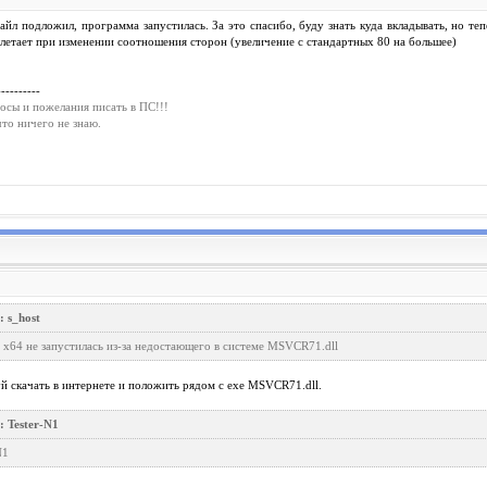
файл подложил, программа запустилась. За это спасибо, буду знать куда вкладывать, но теп
летает при изменении соотношения сторон (увеличение с стандартных 80 на большее)
----------
осы и пожелания писать в ПС!!!
что ничего не знаю.
 s_host
 x64 не запустилась из-за недостающего в системе MSVCR71.dll
 скачать в интернете и положить рядом с exe MSVCR71.dll.
: Tester-N1
N1