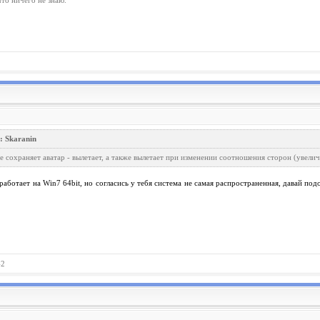
что ничего не знаю.
: Skaranin
е сохраняет аватар - вылетает, а также вылетает при изменении соотношения сторон (увели
 работает на Win7 64bit, но согласись у тебя система не самая распространенная, давай по
.
42