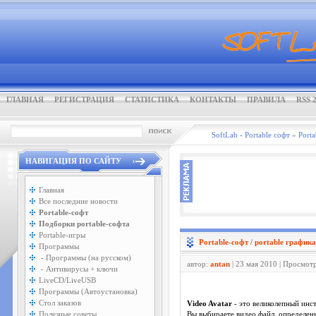
ГЛАВНАЯ
РЕГИСТРАЦИЯ
СТАТИСТИКА
КОНТАКТЫ
ПРАВИЛА
RSS 2
SoftLab - Portable софт
»
Porta
НАВИГАЦИЯ ПО САЙТУ
Главная
Все последние новости
Portable-софт
Подборки portable-софта
Portable-игры
Portable-софт
/
portable графика
Программы
- Программы (на русском)
автор:
antan
| 23 мая 2010 | Просмот
- Антивирусы + ключи
LiveCD/LiveUSB
Программы (Автоустановка)
Стол заказов
Video Avatar
- это великолепный инс
Полезные советы
Вы выбираете видео файл, определенн