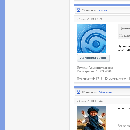
#9 написал:
antan
24 мая 2010 18:28 |
Цитата
Но како
Ну это н
Win7 64
Группа: Администраторы
Регистрация: 10.09.2008
Публикаций: 1718 | Комментариев: 4
#8 написал:
Skaranin
24 мая 2010 16:44 |
antan - 
----------
Все вопр