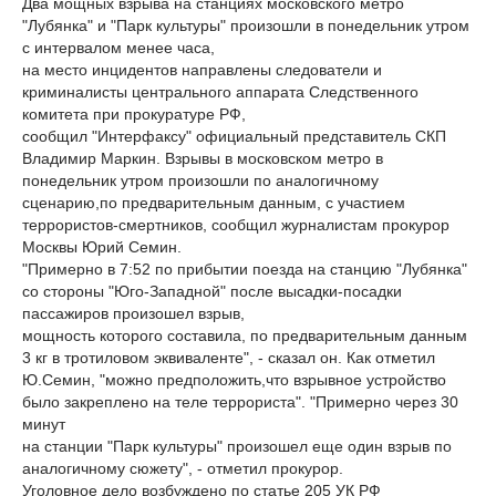
Два мощных взрыва на станциях московского метро
"Лубянка" и "Парк культуры" произошли в понедельник утром
с интервалом менее часа,
на место инцидентов направлены следователи и
криминалисты центрального аппарата Следственного
комитета при прокуратуре РФ,
сообщил "Интерфаксу" официальный представитель СКП
Владимир Маркин. Взрывы в московском метро в
понедельник утром произошли по аналогичному
сценарию,по предварительным данным, с участием
террористов-смертников, сообщил журналистам прокурор
Москвы Юрий Семин.
"Примерно в 7:52 по прибытии поезда на станцию "Лубянка"
со стороны "Юго-Западной" после высадки-посадки
пассажиров произошел взрыв,
мощность которого составила, по предварительным данным
3 кг в тротиловом эквиваленте", - сказал он. Как отметил
Ю.Семин, "можно предположить,что взрывное устройство
было закреплено на теле террориста". "Примерно через 30
минут
на станции "Парк культуры" произошел еще один взрыв по
аналогичному сюжету", - отметил прокурор.
Уголовное дело возбуждено по статье 205 УК РФ