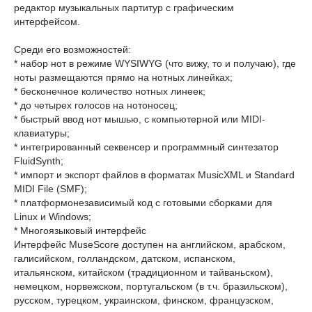
редактор музыкальных партитур с графическим
интерфейсом.
Среди его возможностей:
* набор нот в режиме WYSIWYG (что вижу, то и получаю), где
ноты размещаются прямо на нотных линейках;
* бесконечное количество нотных линеек;
* до четырех голосов на нотоносец;
* быстрый ввод нот мышью, с компьютерной или MIDI-
клавиатуры;
* интегрированный секвенсер и программный синтезатор
FluidSynth;
* импорт и экспорт файлов в форматах MusicXML и Standard
MIDI File (SMF);
* платформонезависимый код с готовыми сборками для
Linux и Windows;
* Многоязыковый интерфейс
Интерфейс MuseScore доступен на английском, арабском,
галисийском, голландском, датском, испанском,
итальянском, китайском (традиционном и тайваньском),
немецком, норвежском, португальском (в т.ч. бразильском),
русском, турецком, украинском, финском, французском,