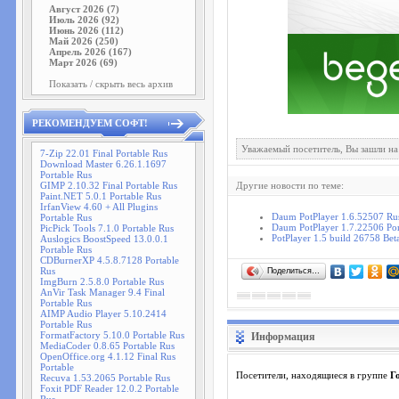
Август 2026 (7)
Июль 2026 (92)
Июнь 2026 (112)
Май 2026 (250)
Апрель 2026 (167)
Март 2026 (69)
Показать / скрыть весь архив
РЕКОМЕНДУЕМ СОФТ!
Уважаемый посетитель, Вы зашли на
7-Zip 22.01 Final Portable Rus
Download Master 6.26.1.1697
Portable Rus
GIMP 2.10.32 Final Portable Rus
Другие новости по теме:
Paint.NET 5.0.1 Portable Rus
IrfanView 4.60 + All Plugins
Daum PotPlayer 1.6.52507 Rus
Portable Rus
Daum PotPlayer 1.7.22506 Por
PicPick Tools 7.1.0 Portable Rus
PotPlayer 1.5 build 26758 Bet
Auslogics BoostSpeed 13.0.0.1
Portable Rus
CDBurnerXP 4.5.8.7128 Portable
Rus
Поделиться…
ImgBurn 2.5.8.0 Portable Rus
AnVir Task Manager 9.4 Final
Portable Rus
AIMP Audio Player 5.10.2414
Portable Rus
FormatFactory 5.10.0 Portable Rus
Информация
MediaCoder 0.8.65 Portable Rus
OpenOffice.org 4.1.12 Final Rus
Portable
Посетители, находящиеся в группе
Г
Recuva 1.53.2065 Portable Rus
Foxit PDF Reader 12.0.2 Portable