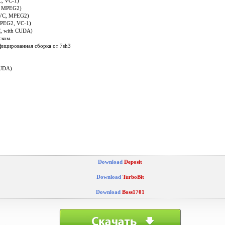
, VC-1)
, MPEG2)
AVC, MPEG2)
MPEG2, VC-1)
, with CUDA)
ском.
фицированная сборка от 7sh3
CUDA)
Download
Deposit
Download
TurboBit
Download
Boss1701