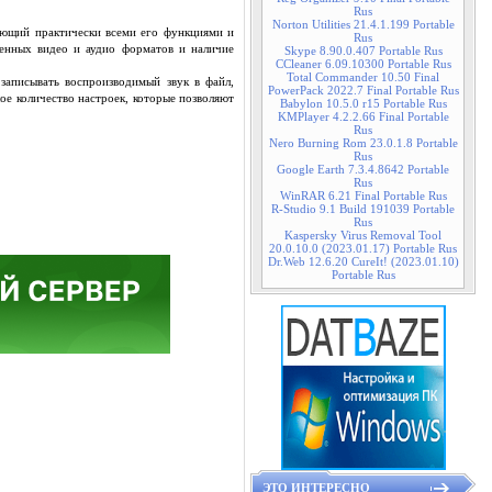
Rus
Norton Utilities 21.4.1.199 Portable
ающий практически всеми его функциями и
Rus
менных видео и аудио форматов и наличие
Skype 8.90.0.407 Portable Rus
CCleaner 6.09.10300 Portable Rus
Total Commander 10.50 Final
 записывать воспроизводимый звук в файл,
PowerPack 2022.7 Final Portable Rus
ое количество настроек, которые позволяют
Babylon 10.5.0 r15 Portable Rus
KMPlayer 4.2.2.66 Final Portable
Rus
Nero Burning Rom 23.0.1.8 Portable
Rus
Google Earth 7.3.4.8642 Portable
Rus
WinRAR 6.21 Final Portable Rus
R-Studio 9.1 Build 191039 Portable
Rus
Kaspersky Virus Removal Tool
20.0.10.0 (2023.01.17) Portable Rus
Dr.Web 12.6.20 CureIt! (2023.01.10)
Portable Rus
ЭТО ИНТЕРЕСНО