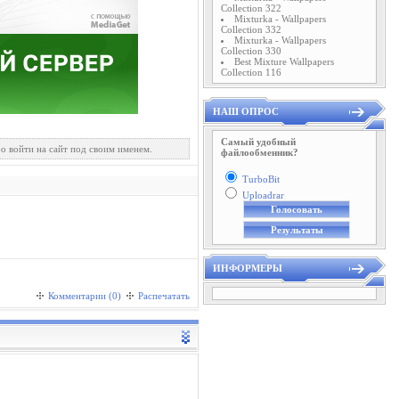
Collection 322
Mixturka - Wallpapers
Collection 332
Mixturka - Wallpapers
Collection 330
Best Mixture Wallpapers
Collection 116
НАШ ОПРОС
Самый удобный
о войти на сайт под своим именем.
файлообменник?
TurboBit
Uploadrar
ИНФОРМЕРЫ
Комментарии (0)
Распечатать