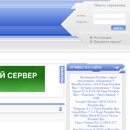
Панель управления
логин :
пароль :
Регистрация
Напомнить пароль?
ЛУЧШЕЕ НА САЙТЕ
Коллекция Portable-софта!
(постоянное обновление!)
Mozilla Firefox 104.0 Final Portable
Rus + Лучшие дополнения + Темы
Opera 97.0.4719.28 Final Portable
Rus + Плагины + Анти-Баннер +
USB
Google Chrome 109.0.5410.0
Portable Rus
Telegram 4.1.1 Final Portable Rus
LibreOffice 7.3.4 Final Portable Rus
MS Office Word & Excel Viewer
Portable Rus
Glary Utilities Pro 5.188.0.217
Portable Rus
Reg Organizer 9.10 Final Portable