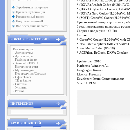
* (DXVA) MPC-HC Codec (H.264/AVC
* (DXVA) ArcSoft Codec (H.264/AVC
Заработок в интернете
* (DXVA) CyberLink Codec (H.264/
Правила публикации
* (DXVA) Nero Codec (H.264/AVC, 
Расширенный поиск
* (SOFT) CoreAVC Codec (H.264/AVC
Подписка на e-mail
Оригинальный плеер строго на корей
Все последние новости
Здесь представлена полностью русси
Сборка c поддержкой CUDA
Состав:
PORTABLE КАТЕГОРИИ:
* CoreAVC Codec (H.264/AVC with 
* Haali Media Splitter (MKV/TS/MP4)
* RealMedia Codec (8/9/10)
Все категории:
- Антивирусы
* AC3Filter, ReClock, DXVA Checker.
- Архиваторы
- Графика и фото
Update: Jan, 2010
- Запись CD/DVD
Platforms: Windows All
- Интернет и сети
- Мультимедиа
Languages: Russian
- Переводчики/Словари
Licence: Freeware
- Офис/Текст
Developer: Daum Communications
- ТВ и Радио
Size: 11.19 Mb
- Система
- Утилиты
- Разное
ИНТЕРЕСНОЕ
АРХИВ НОВОСТЕЙ