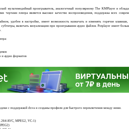
йский мультимедийный проигрыватель, аналогичный популярному The KMPlayer и облад
ми чертами плеера является высокое качество воспроизведения, поддержка всех совре
айном, удобен в настройке, имеет возможность назначать и изменять горячие клавиши,
 субтитры, включать визуализацию при проигрывании аудио файлов. Potplayer имеет больш
.
еера:
деков
о и аудио форматов
одеки с поддержкой dxva и созданы профили для быстрого переключения между ними.
(H.264/AVC, MPEG2, VC-1)
MPEG2)