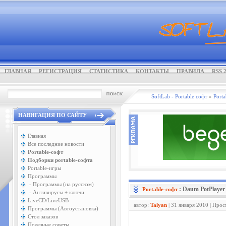
ГЛАВНАЯ
РЕГИСТРАЦИЯ
СТАТИСТИКА
КОНТАКТЫ
ПРАВИЛА
RSS 2
SoftLab - Portable софт
»
Porta
НАВИГАЦИЯ ПО САЙТУ
Главная
Все последние новости
Portable-софт
Подборки portable-софта
Portable-игры
Программы
- Программы (на русском)
: Daum PotPlayer
Portable-софт
- Антивирусы + ключи
LiveCD/LiveUSB
автор:
Talyan
| 31 января 2010 | Про
Программы (Автоустановка)
Стол заказов
Полезные советы