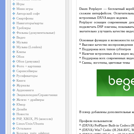
Игры
Мини игры
Daum Potplayer — бесплатный коре
Авторский софт
схожим интерфейсом. Отличительны
встроенных DXVA видео кодеков.
Смартфоны
Potplayer оснащен современным диз
Навигаторы/карты
подключать DSP плагины, показывать
Трейлеры
значительно улучшить качество видео
Фильмы (документальные)
Видео
Основные функции и возможности пл
Музыка
* Высокое качество воспроизведения
Музыка (Lossless)
* Поддержка всех типов субтитров
Клипы
* Наличие встроенных dxva видео ко
Обои
* Поддержка всех современных виде
Обои (девушки)
* Скины, логотипы, цветовые темы
Фото + картинки
Скринсейверы
Русификаторы
Книги
Журналы
Аудиокниги
Энциклопедии/Справочники
Железо + драйверы
Юмор
Дизайн
В плеер добавлены дополнительные к
Новости
PSP, XBOX, PS (консоли)
Профили пользователя:
Linux/Unix/Ubuntu
* (DXVA) PotPlayer Built-in Codecs 
Остальное
* (DXVA) Win7 Codec (H.264/AVC, 
Курилка, трёп, оффтоп