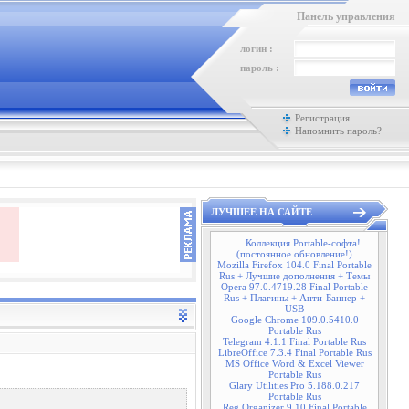
Панель управления
логин :
пароль :
Регистрация
Напомнить пароль?
ЛУЧШЕЕ НА САЙТЕ
Коллекция Portable-софта!
(постоянное обновление!)
Mozilla Firefox 104.0 Final Portable
Rus + Лучшие дополнения + Темы
Opera 97.0.4719.28 Final Portable
Rus + Плагины + Анти-Баннер +
USB
Google Chrome 109.0.5410.0
Portable Rus
Telegram 4.1.1 Final Portable Rus
LibreOffice 7.3.4 Final Portable Rus
MS Office Word & Excel Viewer
Portable Rus
Glary Utilities Pro 5.188.0.217
Portable Rus
Reg Organizer 9.10 Final Portable