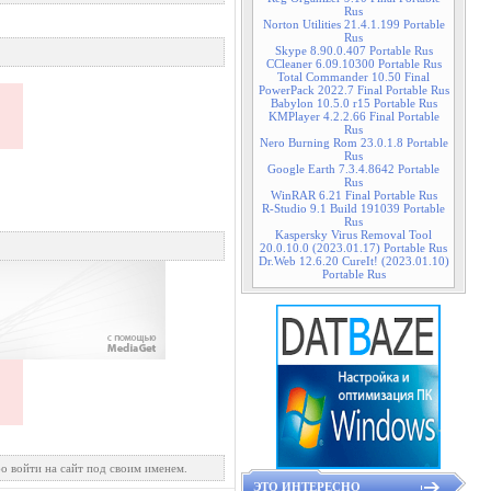
Rus
Norton Utilities 21.4.1.199 Portable
Rus
Skype 8.90.0.407 Portable Rus
CCleaner 6.09.10300 Portable Rus
Total Commander 10.50 Final
PowerPack 2022.7 Final Portable Rus
Babylon 10.5.0 r15 Portable Rus
KMPlayer 4.2.2.66 Final Portable
Rus
Nero Burning Rom 23.0.1.8 Portable
Rus
Google Earth 7.3.4.8642 Portable
Rus
WinRAR 6.21 Final Portable Rus
R-Studio 9.1 Build 191039 Portable
Rus
Kaspersky Virus Removal Tool
20.0.10.0 (2023.01.17) Portable Rus
Dr.Web 12.6.20 CureIt! (2023.01.10)
Portable Rus
о войти на сайт под своим именем.
ЭТО ИНТЕРЕСНО