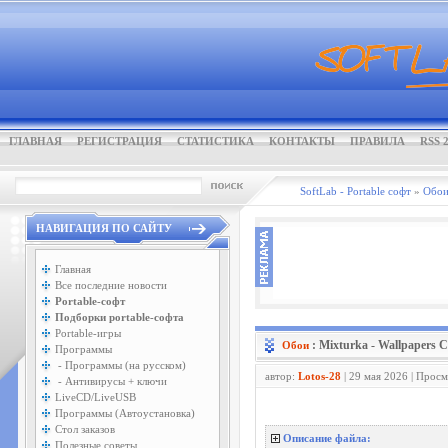
ГЛАВНАЯ
РЕГИСТРАЦИЯ
СТАТИСТИКА
КОНТАКТЫ
ПРАВИЛА
RSS 2
SoftLab - Portable софт
»
Обо
НАВИГАЦИЯ ПО САЙТУ
Главная
Все последние новости
Portable-софт
Подборки portable-софта
Portable-игры
: Mixturka - Wallpapers C
Обои
Программы
- Программы (на русском)
автор:
Lotos-28
| 29 мая 2026 | Прос
- Антивирусы + ключи
LiveCD/LiveUSB
Программы (Автоустановка)
Стол заказов
Описание файла:
Полезные советы