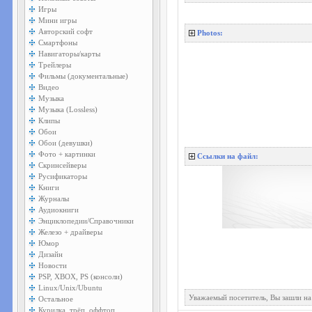
Игры
Мини игры
Авторский софт
Photos:
Смартфоны
Навигаторы/карты
Трейлеры
Фильмы (документальные)
Видео
Музыка
Музыка (Lossless)
Клипы
Обои
Обои (девушки)
Фото + картинки
Ссылки на файл:
Скринсейверы
Русификаторы
Книги
Журналы
Аудиокниги
Энциклопедии/Справочники
Железо + драйверы
Юмор
Дизайн
Новости
PSP, XBOX, PS (консоли)
Linux/Unix/Ubuntu
Уважаемый посетитель, Вы зашли на
Остальное
Курилка, трёп, оффтоп