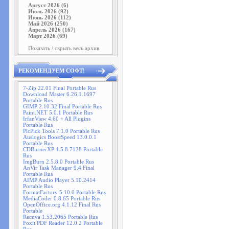
Август 2026 (6)
Июль 2026 (92)
Июнь 2026 (112)
Май 2026 (250)
Апрель 2026 (167)
Март 2026 (69)
Показать / скрыть весь архив
РЕКОМЕНДУЕМ СОФТ!
7-Zip 22.01 Final Portable Rus
Download Master 6.26.1.1697
Portable Rus
GIMP 2.10.32 Final Portable Rus
Paint.NET 5.0.1 Portable Rus
IrfanView 4.60 + All Plugins
Portable Rus
PicPick Tools 7.1.0 Portable Rus
Auslogics BoostSpeed 13.0.0.1
Portable Rus
CDBurnerXP 4.5.8.7128 Portable
Rus
ImgBurn 2.5.8.0 Portable Rus
AnVir Task Manager 9.4 Final
Portable Rus
AIMP Audio Player 5.10.2414
Portable Rus
FormatFactory 5.10.0 Portable Rus
MediaCoder 0.8.65 Portable Rus
OpenOffice.org 4.1.12 Final Rus
Portable
Recuva 1.53.2065 Portable Rus
Foxit PDF Reader 12.0.2 Portable