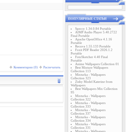
ПОПУЛЯРНЫЕ СТАТЬИ
Speccy 1.34.0.84 Portable
AIMP Audio Player 5.40.2722
Final Portable
Apache OpenOffice 4.1.16
Portable
Recuva 1.55.133 Portable
Foxit PDF Reader 2026.1.2
Portable
FotoSketcher 4.40 Final
Portable
Anime Wallpapers Collection 01
Комментарии (0)
Распечатать
Best Mixture Wallpapers
Collection 113
Mixturka - Wallpapers
Collection 323
Zishy Model Katerine from
Wallpapers
Best Wallpapers Mix Collection
95
Mixturka - Wallpapers
Collection 322
Mixturka - Wallpapers
Collection 333
Mixturka - Wallpapers
Collection 337
Mixturka - Wallpapers
Collection 334
Mixturka - Wallpapers
Collection 331
Mixturka - Wallpapers