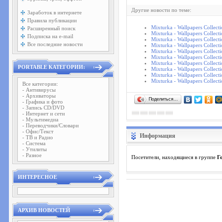
Другие новости по теме:
Заработок в интернете
Правила публикации
Mixturka - Wallpapers Collect
Расширенный поиск
Mixturka - Wallpapers Collect
Подписка на e-mail
Mixturka - Wallpapers Collect
Все последние новости
Mixturka - Wallpapers Collect
Mixturka - Wallpapers Collect
Mixturka - Wallpapers Collect
Mixturka - Wallpapers Collect
PORTABLE КАТЕГОРИИ:
Mixturka - Wallpapers Collect
Mixturka - Wallpapers Collect
Mixturka - Wallpapers Collect
Все категории:
- Антивирусы
- Архиваторы
Поделиться…
- Графика и фото
- Запись CD/DVD
- Интернет и сети
- Мультимедиа
- Переводчики/Словари
- Офис/Текст
Информация
- ТВ и Радио
- Система
- Утилиты
- Разное
Посетители, находящиеся в группе
Г
ИНТЕРЕСНОЕ
АРХИВ НОВОСТЕЙ