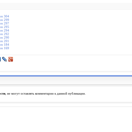
ion 304
ion 299
ion 297
ion 295
ion 294
ion 292
ion 290
ion 201
ion 184
ion 169
ости
, не могут оставлять комментарии к данной публикации.