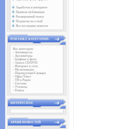
Заработок в интернете
Правила публикации
Расширенный поиск
Подписка на e-mail
Все последние новости
PORTABLE КАТЕГОРИИ:
Все категории:
- Антивирусы
- Архиваторы
- Графика и фото
- Запись CD/DVD
- Интернет и сети
- Мультимедиа
- Переводчики/Словари
- Офис/Текст
- ТВ и Радио
- Система
- Утилиты
- Разное
ИНТЕРЕСНОЕ
АРХИВ НОВОСТЕЙ