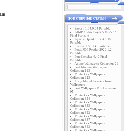
7 MB
ПОПУЛЯРНЫЕ СТАТЬИ
Speccy 1.34.0.84 Portable
AIMP Audio Player 5.40.2722
Final Portable
Apache OpenOffice 4.1.16
Portable
Recuva 1.55.133 Portable
Foxit PDF Reader 2026.1.2
Portable
FotoSketcher 4.40 Final
Portable
Anime Wallpapers Collection 01
Best Mixture Wallpapers
Collection 113
Mixturka - Wallpapers
Collection 323
Zishy Model Katerine from
Wallpapers
Best Wallpapers Mix Collection
95
Mixturka - Wallpapers
Collection 334
Mixturka - Wallpapers
Collection 333
Mixturka - Wallpapers
Collection 322
Mixturka - Wallpapers
Collection 337
Mixturka - Wallpapers
Collection 322
Mixturka - Wallpapers