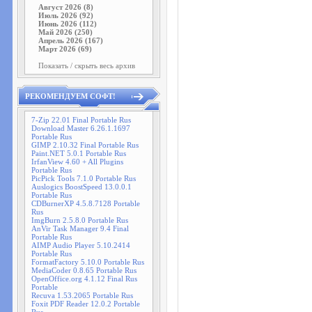
Август 2026 (8)
Июль 2026 (92)
Июнь 2026 (112)
Май 2026 (250)
Апрель 2026 (167)
Март 2026 (69)
Показать / скрыть весь архив
РЕКОМЕНДУЕМ СОФТ!
7-Zip 22.01 Final Portable Rus
Download Master 6.26.1.1697
Portable Rus
GIMP 2.10.32 Final Portable Rus
Paint.NET 5.0.1 Portable Rus
IrfanView 4.60 + All Plugins
Portable Rus
PicPick Tools 7.1.0 Portable Rus
Auslogics BoostSpeed 13.0.0.1
Portable Rus
CDBurnerXP 4.5.8.7128 Portable
Rus
ImgBurn 2.5.8.0 Portable Rus
AnVir Task Manager 9.4 Final
Portable Rus
AIMP Audio Player 5.10.2414
Portable Rus
FormatFactory 5.10.0 Portable Rus
MediaCoder 0.8.65 Portable Rus
OpenOffice.org 4.1.12 Final Rus
Portable
Recuva 1.53.2065 Portable Rus
Foxit PDF Reader 12.0.2 Portable