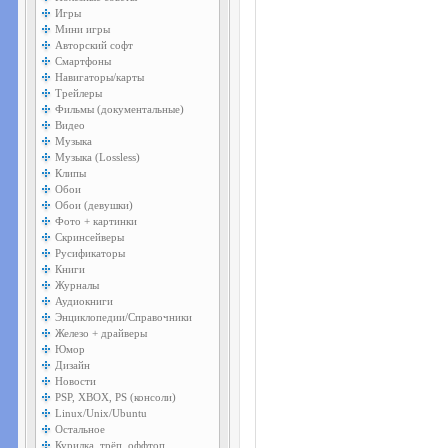
Игры
Мини игры
Авторский софт
Смартфоны
Навигаторы/карты
Трейлеры
Фильмы (документальные)
Видео
Музыка
Музыка (Lossless)
Клипы
Обои
Обои (девушки)
Фото + картинки
Скринсейверы
Русификаторы
Книги
Журналы
Аудиокниги
Энциклопедии/Справочники
Железо + драйверы
Юмор
Дизайн
Новости
PSP, XBOX, PS (консоли)
Linux/Unix/Ubuntu
Остальное
Курилка, трёп, оффтоп