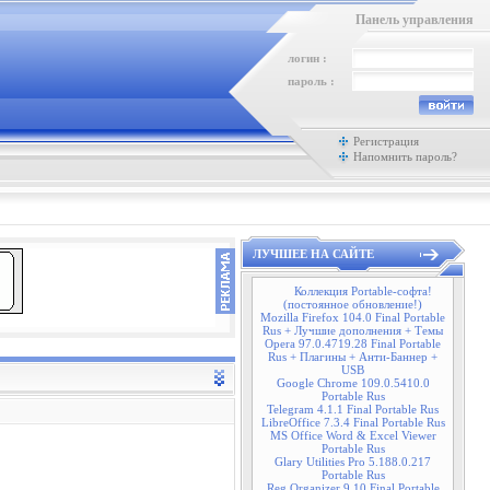
Панель управления
логин :
пароль :
Регистрация
Напомнить пароль?
ЛУЧШЕЕ НА САЙТЕ
Коллекция Portable-софта!
(постоянное обновление!)
Mozilla Firefox 104.0 Final Portable
Rus + Лучшие дополнения + Темы
Opera 97.0.4719.28 Final Portable
Rus + Плагины + Анти-Баннер +
USB
Google Chrome 109.0.5410.0
Portable Rus
Telegram 4.1.1 Final Portable Rus
LibreOffice 7.3.4 Final Portable Rus
MS Office Word & Excel Viewer
Portable Rus
Glary Utilities Pro 5.188.0.217
Portable Rus
Reg Organizer 9.10 Final Portable