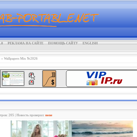
.0
РЕКЛАМА НА САЙТЕ
ПОМОЩЬ САЙТУ
ENGLISH
и
» Wallpapers Mix №2026
отров: 205 | Новость проверил:
none