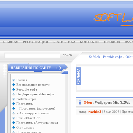
ГЛАВНАЯ
РЕГИСТРАЦИЯ
СТАТИСТИКА
КОНТАКТЫ
ПРАВИЛА
RSS 2
SoftLab - Portable софт
»
Обо
НАВИГАЦИЯ ПО САЙТУ
Главная
Все последние новости
Portable-софт
Подборки portable-софта
Portable-игры
: Wallpapers Mix №2026
Обои
Программы
- Программы (на русском)
автор:
ivashka3
| 8 мая 2026 | Просм
- Антивирусы + ключи
LiveCD/LiveUSB
Программы (Автоустановка)
Стол заказов
Полезные советы