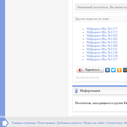
Уважаемый посетитель, Вы зашли на
Другие новости по теме:
Wallpapers Mix №1177
Wallpapers Mix №1172
Wallpapers Mix №1163
Wallpapers Mix №1162
Wallpapers Mix №1161
Wallpapers Mix №1160
Wallpapers Mix №1151
Wallpapers Mix №1139
Wallpapers Mix №1138
Wallpapers Mix №1137
Поделиться…
Информация
Посетители, находящиеся в группе
Г
Главная страница
|
Регистрация
|
Добавить новость
|
Новое на сайте
|
Статистика
|
К