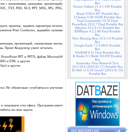
Rus
сем с вложениями, диаграмм, презентаций,
Norton Utilities 21.4.1.199 Portable
DOC, TXT, PSD, XLS, PPT, MSG, JPG, PNG,
Rus
Skype 8.90.0.407 Portable Rus
CCleaner 6.09.10300 Portable Rus
Total Commander 10.50 Final
PowerPack 2022.7 Final Portable Rus
рать принтер, задавать параметры печати,
Babylon 10.5.0 r15 Portable Rus
ментов Print Conductor, задавайте нужные
KMPlayer 4.2.2.66 Final Portable
Rus
Nero Burning Rom 23.0.1.8 Portable
Rus
ентации, презентаций, электронных писем,
Google Earth 7.3.4.8642 Portable
мы. Принт Кондуктор умеет печатать:
Rus
WinRAR 6.21 Final Portable Rus
R-Studio 9.1 Build 191039 Portable
 PowerPoint PPT и PPTX, файлы Microsoft®
Rus
 MSG и EML и другие
Kaspersky Virus Removal Tool
sio) и другие
20.0.10.0 (2023.01.17) Portable Rus
Dr.Web 12.6.20 CureIt! (2023.01.10)
Portable Rus
ws. Не обязательно углубляться в изучение
а и локальную сеть офиса. Программа имеет
айтесь на свои задачи.
ЭТО ИНТЕРЕСНО