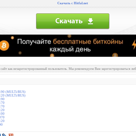
Скачать с Hitfal.net
 сайт как незарегистрированный пользователь. Мы рекомендуем Вам зарегистрироваться либ
1190 (MULTi/RUS)
8120 (MULTi/RUS)
190
170
170
120
100
070
120
90