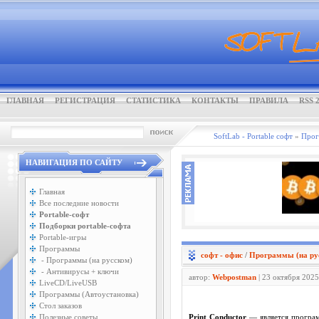
ГЛАВНАЯ
РЕГИСТРАЦИЯ
СТАТИСТИКА
КОНТАКТЫ
ПРАВИЛА
RSS 2
SoftLab - Portable софт
»
Про
НАВИГАЦИЯ ПО САЙТУ
Главная
Все последние новости
Portable-софт
Подборки portable-софта
Portable-игры
Программы
софт - офис
/
Программы (на ру
- Программы (на русском)
- Антивирусы + ключи
автор:
Webpostman
| 23 октября 2025
LiveCD/LiveUSB
Программы (Автоустановка)
Стол заказов
Полезные советы
Print Conductor
— является програм