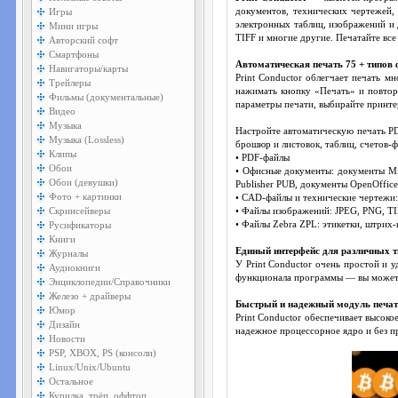
Игры
документов, технических чертежей,
электронных таблиц, изображений и
Мини игры
TIFF и многие другие. Печатайте вс
Авторский софт
Смартфоны
Автоматическая печать 75 + типов
Навигаторы/карты
Print Conductor облегчает печать м
Трейлеры
нажимать кнопку «Печать» и повторя
Фильмы (документальные)
параметры печати, выбирайте принтер,
Видео
Музыка
Настройте автоматическую печать PD
Музыка (Lossless)
брошюр и листовок, таблиц, счетов-
Клипы
• PDF-файлы
Обои
• Офисные документы: документы Mi
Обои (девушки)
Publisher PUB, документы OpenOffi
Фото + картинки
• CAD-файлы и технические чертежи
Скринсейверы
• Файлы изображений: JPEG, PNG, T
Русификаторы
• Файлы Zebra ZPL: этикетки, штрих
Книги
Единый интерфейс для различных 
Журналы
У Print Conductor очень простой и 
Аудиокниги
функционала программы — вы можете
Энциклопедии/Справочники
Железо + драйверы
Быстрый и надежный модуль печа
Юмор
Print Conductor обеспечивает высок
Дизайн
надежное процессорное ядро и без п
Новости
PSP, XBOX, PS (консоли)
Linux/Unix/Ubuntu
Остальное
Курилка, трёп, оффтоп