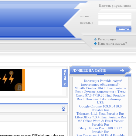
Панель управления
логин :
пароль :
Регистрация
Напомнить пароль?
ЛУЧШЕЕ НА САЙТЕ
Коллекция Portable-софта!
(постоянное обновление!)
Mozilla Firefox 104.0 Final Portable
Rus + Лучшие дополнения + Темы
Opera 97.0.4719.28 Final Portable
Rus + Плагины + Анти-Баннер +
USB
Google Chrome 109.0.5410.0
Portable Rus
Telegram 4.1.1 Final Portable Rus
LibreOffice 7.3.4 Final Portable Rus
MS Office Word & Excel Viewer
Portable Rus
Glary Utilities Pro 5.188.0.217
Portable Rus
тимизировать печать PDF-файлов, офисных
Reg Organizer 9.10 Final Portable