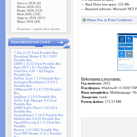
Август 2026 (6)
— Hard Drive free space: 225 Mb
Июль 2026 (92)
— Required software: Microsoft NET 
Июнь 2026 (112)
Май 2026 (250)
Апрель 2026 (167)
Whats New in Print Conductor
Март 2026 (69)
Показать / скрыть весь архив
РЕКОМЕНДУЕМ СОФТ!
7-Zip 22.01 Final Portable Rus
Download Master 6.26.1.1697
Portable Rus
GIMP 2.10.32 Final Portable Rus
Paint.NET 5.0.1 Portable Rus
IrfanView 4.60 + All Plugins
Portable Rus
PicPick Tools 7.1.0 Portable Rus
Информация о программе:
Auslogics BoostSpeed 13.0.0.1
Год выпуска:
2025
Portable Rus
Платформа:
Windows® 11/10/8/7/XP
CDBurnerXP 4.5.8.7128 Portable
Язык интерфейса:
Multilanguage / Ру
Rus
ImgBurn 2.5.8.0 Portable Rus
Лекарство:
crack
AnVir Task Manager 9.4 Final
Размер файла:
175.53 MB
Portable Rus
AIMP Audio Player 5.10.2414
Portable Rus
FormatFactory 5.10.0 Portable Rus
MediaCoder 0.8.65 Portable Rus
OpenOffice.org 4.1.12 Final Rus
Portable
Recuva 1.53.2065 Portable Rus
Foxit PDF Reader 12.0.2 Portable