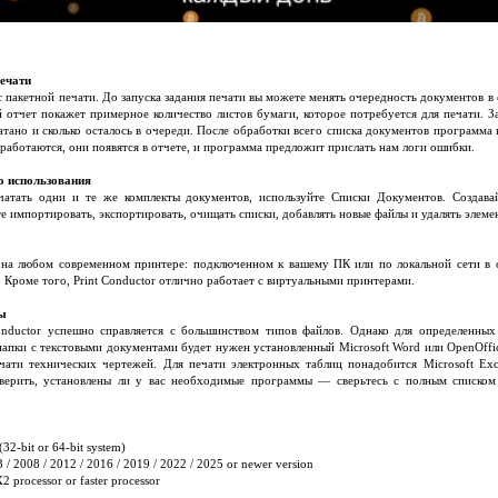
печати
 пакетной печати. До запуска задания печати вы можете менять очередность документов в
 отчет покажет примерное количество листов бумаги, которое потребуется для печати. За
атано и сколько осталось в очереди. После обработки всего списка документов программа 
работаются, они появятся в отчете, и программа предложит прислать нам логи ошибки.
о использования
чатать одни и те же комплекты документов, используйте Списки Документов. Создава
 импортировать, экспортировать, очищать списки, добавлять новые файлы и удалять элемен
ы на любом современном принтере: подключенном к вашему ПК или по локальной сети в
 Кроме того, Print Conductor отлично работает с виртуальными принтерами.
мы
onductor успешно справляется с большинством типов файлов. Однако для определенны
папки с текстовыми документами будет нужен установленный Microsoft Word или OpenOffic
чати технических чертежей. Для печати электронных таблиц понадобится Microsoft Exc
оверить, установлены ли у вас необходимые программы — сверьтесь с полным списком
32-bit or 64-bit system)
/ 2008 / 2012 / 2016 / 2019 / 2022 / 2025 or newer version
 processor or faster processor