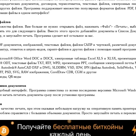
 юридических документов, договоров, термоэтикеток, текстовых файлов, электронных пи
 других файлов. Программа поддерживает множество популярных форматов файлов: PDF, 
е ваши файлы в одном интерфейсе!
 файлов
ножества файлов. Вам больше не нужно открывать файл, нажимать «Файл"> «Печать», выби
ть это для следующего файла. Вместо этого просто добавляйте документы в Список Доку
 и запускайте печать. Программа сделает всё остальное за вас.
F-документов, изображений, текстовых файлов, файлов САПР и чертежей, различной докум
фактур, этикеток и штрих-кодов, скрипт-файлов и других файлов с помощью нашей програм
crosoft® Office Word DOC и DOCX, электронные таблицы Excel XLS и XLSX, презентации
ce® ODT, текстовые файлы TXT, RTF, WPD, презентации PPT, сообщения электронной почты
: Autodesk® AutoCAD DXF и DWG, SLDDRW, VSD, IDW, IPN (файлы Autodesk, SolidWorks, Vi
IFF, PSD, SVG, RAW изображения, CorelDraw CDR, CGM и другие
-коды, QR-коды
типов документов
удобный интерфейс. Программа совместима со всеми последними версиями Microsoft Windo
 начать печатать документы сразу после установки программы.
ти
ое качество печати, при этом оказывая небольшую нагрузку на оперативную память принтер
роблем справляется с большими объемами документов. Просто запускайте печать и переключ