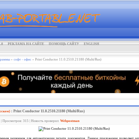
.0
РЕКЛАМА НА САЙТЕ
ПОМОЩЬ САЙТУ
ENGLISH
граммы
»
софт - офис
» Print Conductor 11.0.2510.21180 (Multi/Rus)
: Print Conductor 11.0.2510.21180 (Multi/Rus)
сском)
 | Просмотров: 315 | Новость проверил:
Webpostman
мным решением для автоматизации печати документов. Данное приложение позволяет оп