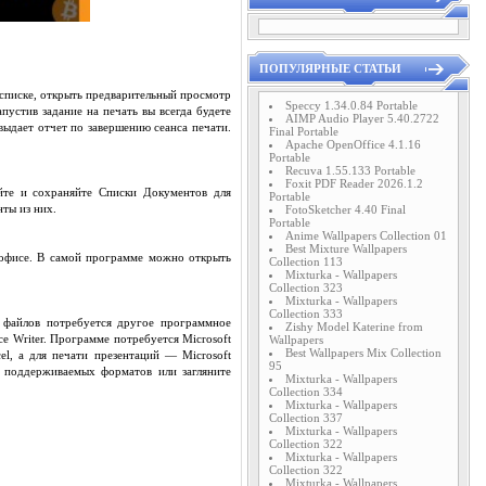
ПОПУЛЯРНЫЕ СТАТЬИ
 списке, открыть предварительный просмотр
Speccy 1.34.0.84 Portable
пустив задание на печать вы всегда будете
AIMP Audio Player 5.40.2722
выдает отчет по завершению сеанса печати.
Final Portable
Apache OpenOffice 4.1.16
Portable
Recuva 1.55.133 Portable
Foxit PDF Reader 2026.1.2
йте и сохраняйте Списки Документов для
Portable
ты из них.
FotoSketcher 4.40 Final
Portable
Anime Wallpapers Collection 01
Best Mixture Wallpapers
 офисе. В самой программе можно открыть
Collection 113
Mixturka - Wallpapers
Collection 323
Mixturka - Wallpapers
Collection 333
х файлов потребуется другое программное
Zishy Model Katerine from
e Writer. Программе потребуется Microsoft
Wallpapers
Best Wallpapers Mix Collection
el, а для печати презентаций — Microsoft
95
 поддерживаемых форматов или загляните
Mixturka - Wallpapers
Collection 334
Mixturka - Wallpapers
Collection 337
Mixturka - Wallpapers
Collection 322
Mixturka - Wallpapers
Collection 322
Mixturka - Wallpapers