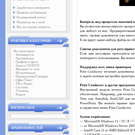
Заработок в интернете
Правила публикации
Расширенный поиск
Подписка на e-mail
Контроль над процессом пакетной 
Вы полностью контролируете процесс
Все последние новости
для любого из них. Предварительный
знать, сколько документов уже напеч
Если вдруг какие-нибудь файлы не об
PORTABLE КАТЕГОРИИ:
Списки документов для регулярног
Все категории:
Если вам регулярно приходится пе
- Антивирусы
- Архиваторы
повторного использования. Вы можете
- Графика и фото
- Запись CD/DVD
Поддержка всех типов принтеров
- Интернет и сети
Print Conductor печатает документ
- Мультимедиа
- Переводчики/Словари
и задать нужные настройки принтера.
- Офис/Текст
- ТВ и Радио
Print Conductor и другие програм
- Система
Внутренний модуль печати Print C
- Утилиты
- Разное
обеспечение. Например, для печати 
Visio или Autodesk AutoCAD для пе
PowerPoint. Вы можете заранее пр
ИНТЕРЕСНОЕ
в справочное меню Print Conductor.
System requirements
:
— Microsoft® Windows 11 / 10 / 8 / 7 (
— or Microsoft® Windows Server 2003 
АРХИВ НОВОСТЕЙ
— Intel® Core i3 or AMD Athlon® II X2
— 4 GB RAM or more