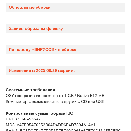
Обновление сборки
Запись образа на флешку
По поводу «ВИРУСОВ» в сборке
Изменения в 2025.09.29 версии:
Системные требования
:
ОЗУ (оперативная память) от 1 GB / Native 512 MB
Компьютер с возможностью загрузки с CD или USB.
Контрольные суммы образа ISO
:
CRC32: 66A535A7
MD5: A47F95476252B04D4DD6F4D7594A14A1
SHA-1: 5C3FCFF47FF2F1FF5F40C065A67E70D31A55DB3C