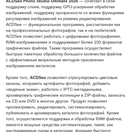
ACDSee Photo Studio Ultimate 2026
— сочетает в себе
поддержку слоев, поддержку GPU-ускорения обработки
изображений, поддержку прозрачности со всеми функциями
регулировки изображений из режима редактирования.
ACDSee — функциональная программа, рассчитанная как
на профессиональных фотографов, так и на любителей.
ACDSee позволяет работать с цифровыми фотографиями,
RAW-изображениями и поддерживает более 100 форматов
графических файлов. Также программа осуществляет
быструю пакетную обработку большого количества файлов
с эффективным визуальным методом присвоения
изображениям метатегов.
Кроме того,
ACDSee
позволяет отрегулировать цветовые
каналы, исправить артефакты фотографий, добавить
«водяные знаки», работать с IPTC-метаданными,
архивировать графические коллекции в ZIP-файлы, записать
на CD или DVD и многое другое. Продукт позволяет
просматривать, редактировать, систематизировать,
публиковать и архивировать каталоги фотографий. Кроме
того, осуществляется поддержка и обработка RAW файлов,
имеются мощные средства систематизации, такие, как
настраиваемые папки и категории, функции быстрого