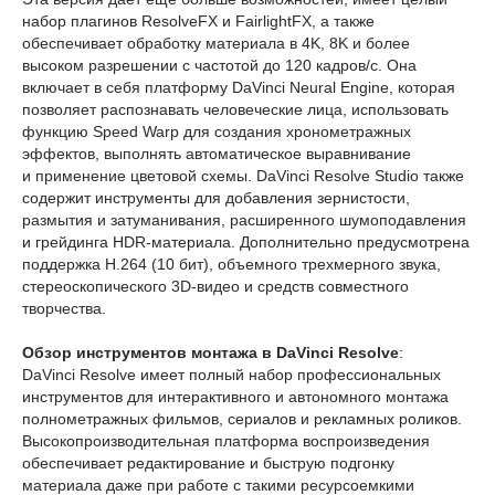
набор плагинов ResolveFX и FairlightFX, а также
обеспечивает обработку материала в 4K, 8K и более
высоком разрешении с частотой до 120 кадров/с. Она
включает в себя платформу DaVinci Neural Engine, которая
позволяет распознавать человеческие лица, использовать
функцию Speed Warp для создания хронометражных
эффектов, выполнять автоматическое выравнивание
и применение цветовой схемы. DaVinci Resolve Studio также
содержит инструменты для добавления зернистости,
размытия и затуманивания, расширенного шумоподавления
и грейдинга HDR-материала. Дополнительно предусмотрена
поддержка H.264 (10 бит), объемного трехмерного звука,
стереоскопического 3D-видео и средств совместного
творчества.
Обзор инструментов монтажа в DaVinci Resolve
:
DaVinci Resolve имеет полный набор профессиональных
инструментов для интерактивного и автономного монтажа
полнометражных фильмов, сериалов и рекламных роликов.
Высокопроизводительная платформа воспроизведения
обеспечивает редактирование и быструю подгонку
материала даже при работе с такими ресурсоемкими