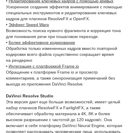
•
Редактирование ключевых кадров с помощью кривых
Ускоренное создание эффектов анимирования с помощью
специальных инструментов и редактирование ключевых
кадров для плагинов ResolveFX и OpenFX.
•
Эффект Speed Warp
Возможность поиска нужного фрагмента и коррекция тона
для понимания речи при пошаговом переходе.
•
Более эффективное кодирование
Обработка только измененных кадров вместо повторной
кодировки всего файла существенно сокращает время
на рендеринг.
•
Интеграция с платформой Frame.io
Обращение к платформе Frame.io и просмотр
комментариев, а также синхронизация примечаний без
выхода из приложения DaVinci Resolve.
DaVinci Resolve Studio
Эта версия дает еще больше возможностей, имеет целый
набор плагинов ResolveFX и FairlightFX, а также
обеспечивает обработку материала в 4K, 8K и более
высоком разрешении с частотой до 120 кадров/с. Она
включает в себя платформу DaVinci Neural Engine, которая
позволяет распознавать человеческие лица, использовать