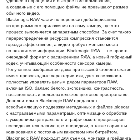
удобнее в обращении и быстрее в использовании,
а созданные с его помощью файлы не превышают размер
обычного видео.
Blackmagic RAW частично переносит дебайеризацию
из программного приложения на саму камеру, где этот
процесс выполняется аппаратным способом. За счет такого
перераспределения ресурсов компрессия становится
гораздо эффективнее, а видео требует меньше места
на накопителе информации. Blackmagic RAW — не просто
очередной формат с расширением RAW, а новый гибридный
кодек, учитывающий особенности сенсора камеры.
Полученное изображение даже при высокой степени сжатия
имеет превосходные характеристики, дает возможность
полностью управлять целым рядом параметров RAW,
включая ISO, баланс белого, экспозицию, контрастность,
насыщенность и пользовательское цветовое пространство.
Дополнительно Blackmagic RAW предлагает
всеобъемлющую поддержку метаданных и файлов .sidecar
с настраиваемыми параметрами, оптимизацию обработки
с ускорением центрального и графического процессоров,
последнюю технологию цветопередачи, а также варианты
кодирования с постоянным качеством или битрейтом.
Blackmagic RAW подходит для съемки, монтажа и грейдинга