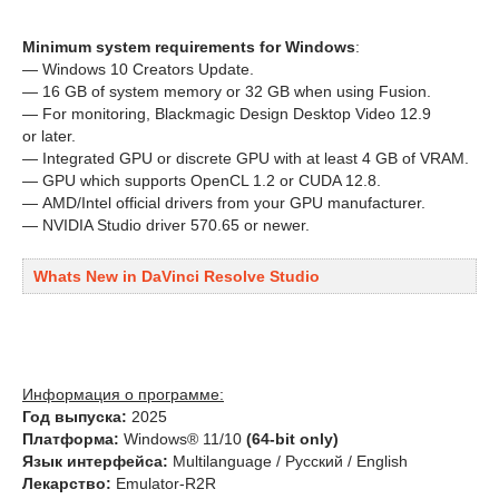
Minimum system requirements for Windows
:
— Windows 10 Creators Update.
— 16 GB of system memory or 32 GB when using Fusion.
— For monitoring, Blackmagic Design Desktop Video 12.9
or later.
— Integrated GPU or discrete GPU with at least 4 GB of VRAM.
— GPU which supports OpenCL 1.2 or CUDA 12.8.
— AMD/Intel official drivers from your GPU manufacturer.
— NVIDIA Studio driver 570.65 or newer.
Whats New in DaVinci Resolve Studio
Информация о программе:
Год выпуска:
2025
Платформа:
Windows® 11/10
(64-bit only)
Язык интерфейса:
Multilanguage / Русский / English
Лекарство:
Emulator-R2R