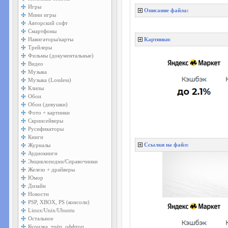
Игры
Описание файла:
Мини игры
Авторский софт
Смартфоны
Навигаторы/карты
Картинки:
Трейлеры
Фильмы (документальные)
Видео
Музыка
Музыка (Lossless)
Клипы
Обои
Обои (девушки)
Фото + картинки
Скринсейверы
Русификаторы
Книги
Журналы
Ссылки на файл:
Аудиокниги
Энциклопедии/Справочники
Железо + драйверы
Юмор
Дизайн
Новости
PSP, XBOX, PS (консоли)
Linux/Unix/Ubuntu
Остальное
Курилка, трёп, оффтоп