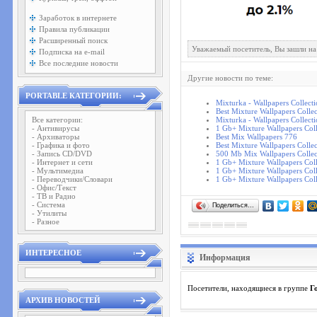
Заработок в интернете
Правила публикации
Расширенный поиск
Уважаемый посетитель, Вы зашли на
Подписка на e-mail
Все последние новости
Другие новости по теме:
PORTABLE КАТЕГОРИИ:
Mixturka - Wallpapers Collect
Best Mixture Wallpapers Colle
Все категории:
Mixturka - Wallpapers Collect
- Антивирусы
1 Gb+ Mixture Wallpapers Coll
- Архиваторы
Best Mix Wallpapers 776
- Графика и фото
Best Mixture Wallpapers Colle
- Запись CD/DVD
500 Mb Mix Wallpapers Collec
- Интернет и сети
1 Gb+ Mixture Wallpapers Coll
- Мультимедиа
1 Gb+ Mixture Wallpapers Coll
- Переводчики/Словари
1 Gb+ Mixture Wallpapers Coll
- Офис/Текст
- ТВ и Радио
- Система
Поделиться…
- Утилиты
- Разное
ИНТЕРЕСНОЕ
Информация
Посетители, находящиеся в группе
Г
АРХИВ НОВОСТЕЙ