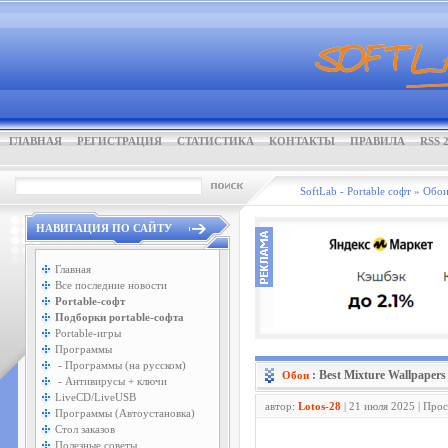
ГЛАВНАЯ
РЕГИСТРАЦИЯ
СТАТИСТИКА
КОНТАКТЫ
ПРАВИЛА
RSS 2
SoftLab - Portable софт
»
Обо
НАВИГАЦИЯ ПО САЙТУ
Главная
Все последние новости
Portable-софт
Подборки portable-софта
Portable-игры
Программы
- Программы (на русском)
: Best Mixture Wallpapers 
Обои
- Антивирусы + ключи
LiveCD/LiveUSB
автор:
Lotos-28
| 21 июля 2025 | Про
Программы (Автоустановка)
Стол заказов
Полезные советы