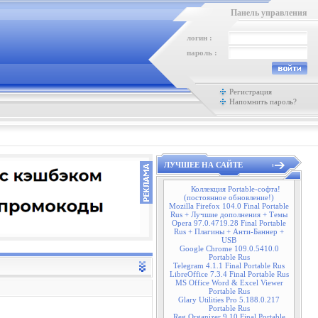
Панель управления
логин :
пароль :
Регистрация
Напомнить пароль?
ЛУЧШЕЕ НА САЙТЕ
Коллекция Portable-софта!
(постоянное обновление!)
Mozilla Firefox 104.0 Final Portable
Rus + Лучшие дополнения + Темы
Opera 97.0.4719.28 Final Portable
Rus + Плагины + Анти-Баннер +
USB
Google Chrome 109.0.5410.0
Portable Rus
Telegram 4.1.1 Final Portable Rus
LibreOffice 7.3.4 Final Portable Rus
MS Office Word & Excel Viewer
Portable Rus
Glary Utilities Pro 5.188.0.217
Portable Rus
Reg Organizer 9.10 Final Portable