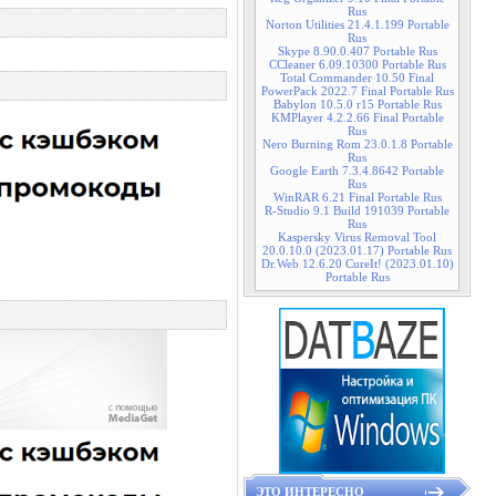
Rus
Norton Utilities 21.4.1.199 Portable
Rus
Skype 8.90.0.407 Portable Rus
CCleaner 6.09.10300 Portable Rus
Total Commander 10.50 Final
PowerPack 2022.7 Final Portable Rus
Babylon 10.5.0 r15 Portable Rus
KMPlayer 4.2.2.66 Final Portable
Rus
Nero Burning Rom 23.0.1.8 Portable
Rus
Google Earth 7.3.4.8642 Portable
Rus
WinRAR 6.21 Final Portable Rus
R-Studio 9.1 Build 191039 Portable
Rus
Kaspersky Virus Removal Tool
20.0.10.0 (2023.01.17) Portable Rus
Dr.Web 12.6.20 CureIt! (2023.01.10)
Portable Rus
ЭТО ИНТЕРЕСНО