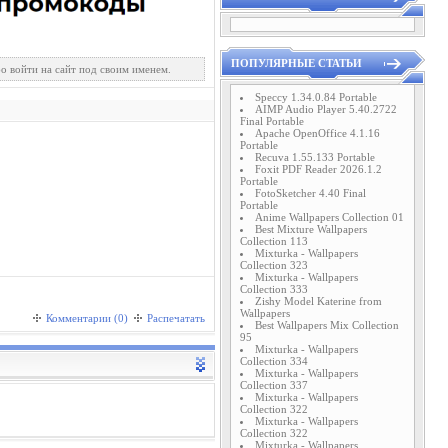
ПОПУЛЯРНЫЕ СТАТЬИ
о войти на сайт под своим именем.
Speccy 1.34.0.84 Portable
AIMP Audio Player 5.40.2722
Final Portable
Apache OpenOffice 4.1.16
Portable
Recuva 1.55.133 Portable
Foxit PDF Reader 2026.1.2
Portable
FotoSketcher 4.40 Final
Portable
Anime Wallpapers Collection 01
Best Mixture Wallpapers
Collection 113
Mixturka - Wallpapers
Collection 323
Mixturka - Wallpapers
Collection 333
Zishy Model Katerine from
Wallpapers
Комментарии (0)
Распечатать
Best Wallpapers Mix Collection
95
Mixturka - Wallpapers
Collection 334
Mixturka - Wallpapers
Collection 337
Mixturka - Wallpapers
Collection 322
Mixturka - Wallpapers
Collection 322
Mixturka - Wallpapers