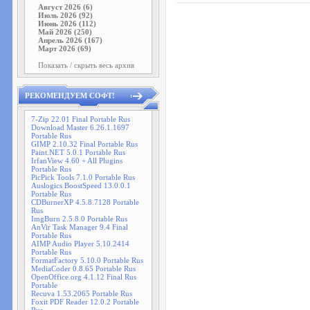
Август 2026 (6)
Июль 2026 (92)
Июнь 2026 (112)
Май 2026 (250)
Апрель 2026 (167)
Март 2026 (69)
Показать / скрыть весь архив
РЕКОМЕНДУЕМ СОФТ!
7-Zip 22.01 Final Portable Rus
Download Master 6.26.1.1697
Portable Rus
GIMP 2.10.32 Final Portable Rus
Paint.NET 5.0.1 Portable Rus
IrfanView 4.60 + All Plugins
Portable Rus
PicPick Tools 7.1.0 Portable Rus
Auslogics BoostSpeed 13.0.0.1
Portable Rus
CDBurnerXP 4.5.8.7128 Portable
Rus
ImgBurn 2.5.8.0 Portable Rus
AnVir Task Manager 9.4 Final
Portable Rus
AIMP Audio Player 5.10.2414
Portable Rus
FormatFactory 5.10.0 Portable Rus
MediaCoder 0.8.65 Portable Rus
OpenOffice.org 4.1.12 Final Rus
Portable
Recuva 1.53.2065 Portable Rus
Foxit PDF Reader 12.0.2 Portable