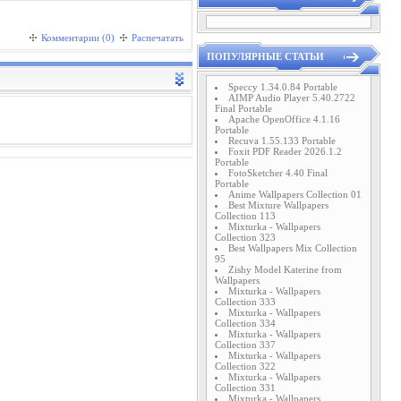
Комментарии (0)
Распечатать
ПОПУЛЯРНЫЕ СТАТЬИ
Speccy 1.34.0.84 Portable
AIMP Audio Player 5.40.2722
Final Portable
Apache OpenOffice 4.1.16
Portable
Recuva 1.55.133 Portable
Foxit PDF Reader 2026.1.2
Portable
FotoSketcher 4.40 Final
Portable
Anime Wallpapers Collection 01
Best Mixture Wallpapers
Collection 113
Mixturka - Wallpapers
Collection 323
Best Wallpapers Mix Collection
95
Zishy Model Katerine from
Wallpapers
Mixturka - Wallpapers
Collection 333
Mixturka - Wallpapers
Collection 334
Mixturka - Wallpapers
Collection 337
Mixturka - Wallpapers
Collection 322
Mixturka - Wallpapers
Collection 331
Mixturka - Wallpapers