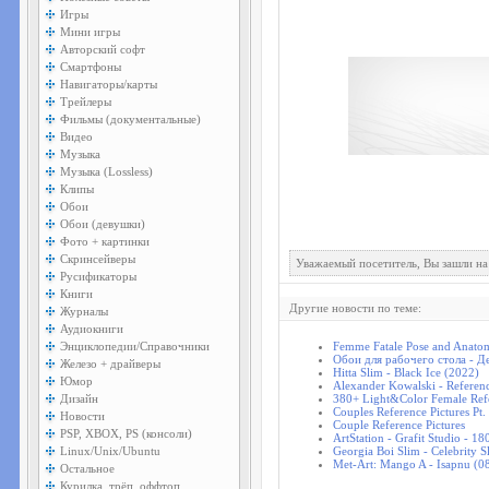
Игры
Мини игры
Авторский софт
Смартфоны
Навигаторы/карты
Трейлеры
Фильмы (документальные)
Видео
Музыка
Музыка (Lossless)
Клипы
Обои
Обои (девушки)
Фото + картинки
Скринсейверы
Уважаемый посетитель, Вы зашли на
Русификаторы
Книги
Другие новости по теме:
Журналы
Аудиокниги
Энциклопедии/Справочники
Femme Fatale Pose and Anatom
Обои для рабочего стола - Д
Железо + драйверы
Hitta Slim - Black Ice (2022)
Юмор
Alexander Kowalski - Referen
Дизайн
380+ Light&Color Female Refe
Couples Reference Pictures Pt. 
Новости
Couple Reference Pictures
PSP, XBOX, PS (консоли)
ArtStation - Grafit Studio - 1
Linux/Unix/Ubuntu
Georgia Boi Slim - Celebrity S
Met-Art: Mango A - Isapnu (0
Остальное
Курилка, трёп, оффтоп