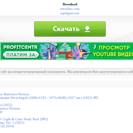
Download
nitroflare.com
rapidgator.net
 сайт как незарегистрированный пользователь. Мы рекомендуем Вам зарегистрироваться либ
y Reference Pictures
евушки SilverAngels (2000x1333 - 5472x3648) (1017 шт.) (2023) JPG
ce (2022)
rence Pictures
II
80+ Light & Color Study Pack [JPG]
lim, Vol. 1 (2021)
8.02.2014)