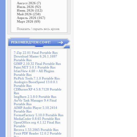
Август 2026 (7)
Июль 2026 (92)
Июнь 2026 (112)
Май 2026 (250)
Апрель 2026 (167)
Март 2026 (69)
Показать / скрыть весь архив
РЕКОМЕНДУЕМ СОФТ!
7-Zip 22.01 Final Portable Rus
Download Master 6.26.1.1697
Portable Rus
GIMP 2.10.32 Final Portable Rus
Paint.NET 5.0.1 Portable Rus
IrfanView 4.60 + All Plugins
Portable Rus
PicPick Tools 7.1.0 Portable Rus
Auslogics BoostSpeed 13.0.0.1
Portable Rus
CDBurnerXP 4.5.8.7128 Portable
Rus
ImgBurn 2.5.8.0 Portable Rus
AnVir Task Manager 9.4 Final
Portable Rus
AIMP Audio Player 5.10.2414
Portable Rus
FormatFactory 5.10.0 Portable Rus
MediaCoder 0.8.65 Portable Rus
OpenOffice.org 4.1.12 Final Rus
Portable
Recuva 1.53.2065 Portable Rus
Foxit PDF Reader 12.0.2 Portable