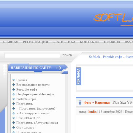
ГЛАВНАЯ
РЕГИСТРАЦИЯ
СТАТИСТИКА
КОНТАКТЫ
ПРАВИЛА
RSS 2
SoftLab - Portable софт
»
Фото
НАВИГАЦИЯ ПО САЙТУ
Главная
Все последние новости
Portable-софт
Подборки portable-софта
Portable-игры
: Plus-Size VS
Фото + Картинки
Программы
- Программы (на русском)
автор:
lindin
| 16 октября 2023 | Про
- Антивирусы + ключи
LiveCD/LiveUSB
Программы (Автоустановка)
Стол заказов
Полезные советы