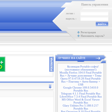
Панель управления
логин :
пароль :
Регистрация
Напомнить пароль?
ЛУЧШЕЕ НА САЙТЕ
Коллекция Portable-софта!
(постоянное обновление!)
Mozilla Firefox 104.0 Final Portable
Rus + Лучшие дополнения + Темы
Opera 97.0.4719.28 Final Portable
Rus + Плагины + Анти-Баннер +
USB
Google Chrome 109.0.5410.0
Portable Rus
Telegram 4.1.1 Final Portable Rus
LibreOffice 7.3.4 Final Portable Rus
MS Office Word & Excel Viewer
Portable Rus
Glary Utilities Pro 5.188.0.217
Portable Rus
Reg Organizer 9.10 Final Portable