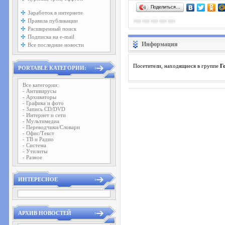
Поделиться…
Заработок в интернете
Правила публикации
Расширенный поиск
Подписка на e-mail
Информация
Все последние новости
Посетители, находящиеся в группе
Г
PORTABLE КАТЕГОРИИ:
Все категории:
- Антивирусы
- Архиваторы
- Графика и фото
- Запись CD/DVD
- Интернет и сети
- Мультимедиа
- Переводчики/Словари
- Офис/Текст
- ТВ и Радио
- Система
- Утилиты
- Разное
ИНТЕРЕСНОЕ
АРХИВ НОВОСТЕЙ