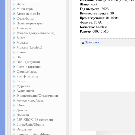
Игры
Жанр
: Rock
Мини игры
Год выпуска:
2023
Авторский софт
Количество треков
: 30
Время звучания
: 01:49:04
Смартфоны
Формат
: FLAC
Навигаторы/карты
Качество
: Lossless
Трейлеры
Размер
: 686.46 MB
Фильмы (документальные)
Видео
Музыка
Треклист
Музыка (Lossless)
Клипы
Обои
Обои (девушки)
Фото + картинки
Скринсейверы
Русификаторы
Книги
Журналы
Аудиокниги
Энциклопедии/Справочники
Железо + драйверы
Юмор
Дизайн
Новости
PSP, XBOX, PS (консоли)
Linux/Unix/Ubuntu
Остальное
Курилка, трёп, оффтоп