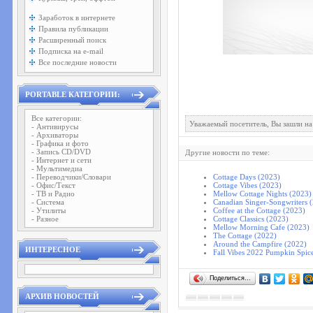
Заработок в интернете
Правила публикации
Расширенный поиск
Подписка на e-mail
Все последние новости
PORTABLE КАТЕГОРИИ:
Все категории:
Уважаемый посетитель, Вы зашли на
- Антивирусы
- Архиваторы
- Графика и фото
- Запись CD/DVD
Другие новости по теме:
- Интернет и сети
- Мультимедиа
- Переводчики/Словари
Cottage Days (2023)
- Офис/Текст
Cottage Vibes (2023)
- ТВ и Радио
Mellow Cottage Nights (2023)
- Система
Canadian Singer-Songwriters 
- Утилиты
Coffee at the Cottage (2023)
- Разное
Cottage Classics (2023)
Mellow Morning Cafe (2023)
The Cottage (2022)
Around the Campfire (2022)
ИНТЕРЕСНОЕ
Fall Vibes 2022 Pumpkin Spice
Поделиться…
АРХИВ НОВОСТЕЙ