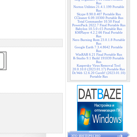
Rus
Norton Utilities 21.4.1.199 Portable
Rus
Skype 8.90.0.407 Portable Rus
CCleaner 6.09.10300 Portable Rus
Total Commander 10.50 Final
PowerPack 2022.7 Final Portable Rus
Babylon 10.5.0 r15 Portable Rus
KMPlayer 4.2.2.66 Final Portable
Rus
Nero Burning Rom 23.0.1.8 Portable
Rus
Google Earth 7.3.4.8642 Portable
Rus
WinRAR 6.21 Final Portable Rus
R-Studio 9.1 Build 191039 Portable
Rus
Kaspersky Virus Removal Tool
20.0.10.0 (2023.01.17) Portable Rus
Dr.Web 12.6.20 CureIt! (2023.01.10)
Portable Rus
ЭТО ИНТЕРЕСНО