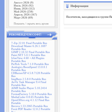
Август 2026 (9)
Июль 2026 (92)
Информация
Июнь 2026 (112)
Май 2026 (250)
Апрель 2026 (167)
Посетители, находящиеся в группе
Г
Март 2026 (69)
Показать / скрыть весь архив
РЕКОМЕНДУЕМ СОФТ!
7-Zip 22.01 Final Portable Rus
Download Master 6.26.1.1697
Portable Rus
GIMP 2.10.32 Final Portable Rus
Paint.NET 5.0.1 Portable Rus
IrfanView 4.60 + All Plugins
Portable Rus
PicPick Tools 7.1.0 Portable Rus
Auslogics BoostSpeed 13.0.0.1
Portable Rus
CDBurnerXP 4.5.8.7128 Portable
Rus
ImgBurn 2.5.8.0 Portable Rus
AnVir Task Manager 9.4 Final
Portable Rus
AIMP Audio Player 5.10.2414
Portable Rus
FormatFactory 5.10.0 Portable Rus
MediaCoder 0.8.65 Portable Rus
OpenOffice.org 4.1.12 Final Rus
Portable
Recuva 1.53.2065 Portable Rus
Foxit PDF Reader 12.0.2 Portable