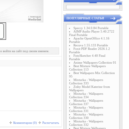
ПОПУЛЯРНЫЕ СТАТЬИ
Speccy 1.34.0.84 Portable
AIMP Audio Player 5.40.2722
Final Portable
Apache OpenOffice 4.1.16
Portable
Recuva 1.55.133 Portable
Foxit PDF Reader 2026.1.2
о войти на сайт под своим именем.
Portable
FotoSketcher 4.40 Final
Portable
Anime Wallpapers Collection 01
Best Mixture Wallpapers
Collection 113
Best Wallpapers Mix Collection
95
Mixturka - Wallpapers
Collection 333
Zishy Model Katerine from
Wallpapers
Mixturka - Wallpapers
Collection 334
Mixturka - Wallpapers
Collection 337
Mixturka - Wallpapers
Collection 331
Mixturka - Wallpapers
Collection 330
Mixturka - Wallpapers
Комментарии (0)
Распечатать
Collection 332
Best Mixture Wallpapers