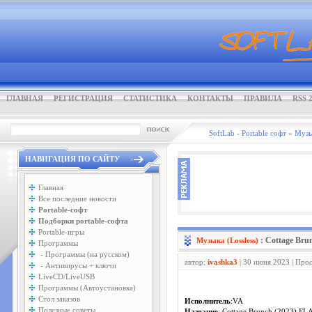
ГЛАВНАЯ
РЕГИСТРАЦИЯ
СТАТИСТИКА
КОНТАКТЫ
ПРАВИЛА
RSS 2
SoftLab - Portable софт
»
Музык
НАВИГАЦИЯ ПО САЙТУ
Главная
Все последние новости
Portable-софт
Подборки portable-софта
Portable-игры
: Cottage Br
Музыка (Lossless)
Программы
- Программы (на русском)
автор:
ivashka3
| 30 июня 2023 | Про
- Антивирусы + ключи
LiveCD/LiveUSB
Программы (Автоустановка)
Стол заказов
Исполнитель
:VA
Полезные советы
Название
: Cottage Brunch (2023) FL