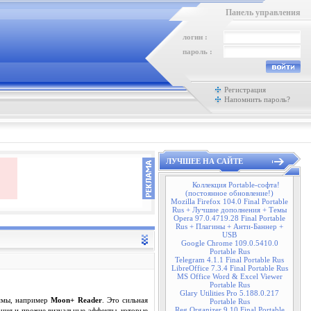
Панель управления
логин :
пароль :
Регистрация
Напомнить пароль?
ЛУЧШЕЕ НА САЙТЕ
Коллекция Portable-софта!
(постоянное обновление!)
Mozilla Firefox 104.0 Final Portable
Rus + Лучшие дополнения + Темы
Opera 97.0.4719.28 Final Portable
Rus + Плагины + Анти-Баннер +
USB
Google Chrome 109.0.5410.0
Portable Rus
Telegram 4.1.1 Final Portable Rus
LibreOffice 7.3.4 Final Portable Rus
MS Office Word & Excel Viewer
Portable Rus
Glary Utilities Pro 5.188.0.217
аммы, например
Moon+ Reader
. Это сильная
Portable Rus
Reg Organizer 9.10 Final Portable
ния и прочие визуальные эффекты, которые