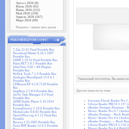
Август 2026 (8)
Июль 2026 (92)
Июнь 2026 (112)
Май 2026 (250)
Апрель 2026 (167)
Март 2026 (69)
Показать / скрыть весь архив
РЕКОМЕНДУЕМ СОФТ!
7-Zip 22.01 Final Portable Rus
Download Master 6.26.1.1697
Portable Rus
GIMP 2.10.32 Final Portable Rus
Paint.NET 5.0.1 Portable Rus
IrfanView 4.60 + All Plugins
Portable Rus
PicPick Tools 7.1.0 Portable Rus
Auslogics BoostSpeed 13.0.0.1
Уважаемый посетитель, Вы зашли на
Portable Rus
CDBurnerXP 4.5.8.7128 Portable
Rus
Другие новости по теме:
ImgBurn 2.5.8.0 Portable Rus
AnVir Task Manager 9.4 Final
Portable Rus
Icecream Ebook Reader Pro 5
AIMP Audio Player 5.10.2414
Librera Reader PRO 8.3.137 (
Portable Rus
eReader Prestigio Premium - 
FormatFactory 5.10.0 Portable Rus
Moon+ Reader Pro 6.7 (Andro
MediaCoder 0.8.65 Portable Rus
eReader Prestigio - Book Read
OpenOffice.org 4.1.12 Final Rus
Moon+ Reader Pro 6.6 (Andro
Portable
eReader Prestigio — Book Rea
Recuva 1.53.2065 Portable Rus
Librera Reader PRO 8.3.110 [
Foxit PDF Reader 12.0.2 Portable
Moon+ Reader Pro 6.4 Build 