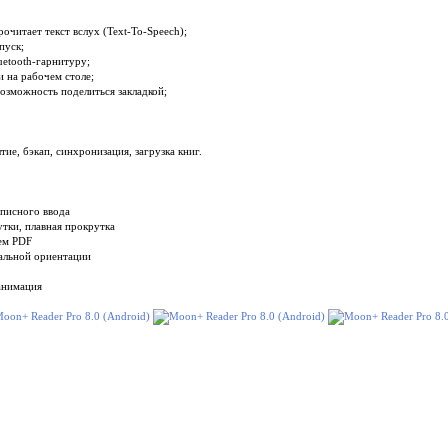
рочитает текст вслух (Text-To-Speech);
пуск;
uetooth-гарнитуру;
 на рабочем столе;
озможность поделиться закладкой;
ие, бэкап, синхронизация, загрузка книг.
описного ввода
тки, плавная прокрутка
ем PDF
альной ориентации
 анимация