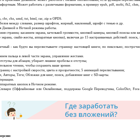
фортным. Может работать с различными форматами, к примеру epub, pdf, mobi, fb2, chm, cbr,
cbr, cbz, umd, txt, html, rar, zip и OPDS.
белов между словами, размер шрифтов, жирный, наклонный, шрифт с тенью и др.
ая Дневной и Ночной режимы работы.
ния страниц: касанием экрана, качелькой громкости, кнопкой камеры, кнопкой поиска или кн
 экрана, свайп-жесты, аппаратные кнопки), включая до 15 настраиваемых действий: поиск, 
ичный - как будто вы перелистываете страницу настоящей книги; по пиксельно; построчн
ием пальца в левой части экрана, управление жестами.
отступы для абзацев; убирает лишние пробелы и отступы;
ельном чтении, чтобы сохранить ваше зрение.
раниц с настройкой скорости, цвета и прозрачности; 5 анимаций перелистывания;
 Авторы, Теги; Обложки для книг, поиск, добавление книг с SD-карты.
бернации.
аппаратных кнопок в Ночном режиме.
ловари (Оффлайновые или Онлайновые, поддержка Google Переводчика, ColorDict, Fora 
версии: