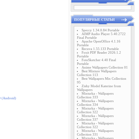
ПОПУЛЯРНЫЕ СТАТЬИ
Speccy 1.34.0.84 Portable
AIMP Audio Player 5.40.2722
Final Portable
Apache OpenOffice 4.1.16
Portable
Recuva 1.55.133 Portable
Foxit PDF Reader 2026.1.2
Portable
FotoSketcher 4.40 Final
Portable
Anime Wallpapers Collection 01
Best Mixture Wallpapers
Collection 113
Best Wallpapers Mix Collection
95
Zishy Model Katerine from
Wallpapers
Mixturka - Wallpapers
Collection 333
Mixturka - Wallpapers
Collection 334
Mixturka - Wallpapers
Collection 322
Mixturka - Wallpapers
Collection 337
Mixturka - Wallpapers
Collection 322
Mixturka - Wallpapers
Collection 331
Mixturka - Wallpapers