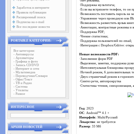
·Нет рекламы;
·Поддержка мультитача;
Заработок в интернете
·Если вы встряхнете телефон, то он п
Правила публикации
·Возможность поставить пароль на за
Расширенный поиск
·Управление через проводную или Bl
Подписка на e-mail
·Возможность разместить ярлык книги
Все последние новости
·Аннотации, контрастные режимы и в
·Поддержка PDF;
·Чтение статистики;
PORTABLE КАТЕГОРИИ:
·Поддержка пользователей по email;
·Интеграция с Dropbox/Gdrive: открыт
Все категории:
- Антивирусы
Новые возможности PDF:
- Архиваторы
·Заполнение форм PDF
- Графика и фото
·Выделение, заметки, поддержка рук
- Запись CD/DVD
·Интеллектуальная блокировка прокру
- Интернет и сети
- Мультимедиа
·Ночной режим, 6 дополнительных т
- Переводчики/Словари
·Двух-страничный режим в горизонт
- Офис/Текст
·Синтез речи, автопрокрутка
- ТВ и Радио
·Статистика чтения, синхронизация,
- Система
- Утилиты
- Разное
ИНТЕРЕСНОЕ
Год
: 2023
OС
: Android™ 4.1 +
Интерфейс
: Multi/Русский
Лекарство
: не требуется
Размер
: 33 Мб
АРХИВ НОВОСТЕЙ