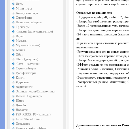
Игры
сделают процесс чтения еще более ком
Мини игры
Авторский софт
Основные возможности:
·Поддержка epub, pdf, mobi, fb2, chm, 
Смартфоны
·Настройка отображения: размер про
Навигаторы/карты
·Более 10 установленных тем, включ
Трейлеры
·Настройка действий для перелистыва
Фильмы (документальные)
·24 настраиваемых операции (касание
Видео
др.
Музыка
·5 режимов перелистывания: реалист
Музыка (Lossless)
перелистывания.
Клипы
·Регулировка яркости простым движен
Обои
·Интеллектуальный перенос абзацев; 
Обои (девушки)
·Настройка предупреждений при длит
Фото + картинки
·Эффект реального перелистывания ст
Скринсейверы
·Книжная полка: Любимые, Скаченные,
Русификаторы
·Выравнивание текста, поддержка ги
Книги
·Возможность отключить подсветку 
Журналы
·Контрастсный режим, Аннотации, С
книгой.
Аудиокниги
Энциклопедии/Справочники
Железо + драйверы
Юмор
Дизайн
Новости
PSP, XBOX, PS (консоли)
Linux/Unix/Ubuntu
Остальное
Дополнительные возможности Pro-
Курилка, трёп, оффтоп