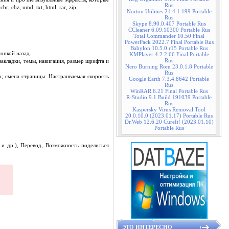
Rus
 cbz, umd, txt, html, rar, zip.
Norton Utilities 21.4.1.199 Portable
Rus
Skype 8.90.0.407 Portable Rus
CCleaner 6.09.10300 Portable Rus
Total Commander 10.50 Final
PowerPack 2022.7 Final Portable Rus
Babylon 10.5.0 r15 Portable Rus
опкой назад.
KMPlayer 4.2.2.66 Final Portable
Rus
закладки, темы, навигация, размер шрифта и
Nero Burning Rom 23.0.1.8 Portable
Rus
о; смена страницы. Настраиваемая скорость
Google Earth 7.3.4.8642 Portable
Rus
WinRAR 6.21 Final Portable Rus
R-Studio 9.1 Build 191039 Portable
Rus
Kaspersky Virus Removal Tool
20.0.10.0 (2023.01.17) Portable Rus
Dr.Web 12.6.20 CureIt! (2023.01.10)
Portable Rus
и др.), Перевод, Возможность поделиться
ЭТО ИНТЕРЕСНО