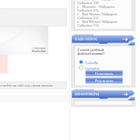
Collection 330
Mixturka - Wallpapers
Collection 332
Best Mixture Wallpapers
Collection 116
Best Mixture Wallpapers
Collection 116
НАШ ОПРОС
Самый удобный
файлообменник?
TurboBit
Uploadrar
о войти на сайт под своим именем.
ИНФОРМЕРЫ