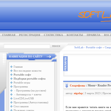
ГЛАВНАЯ
РЕГИСТРАЦИЯ
СТАТИСТИКА
КОНТАКТЫ
ПРАВИЛА
RSS 2
SoftLab - Portable софт
»
Смар
НАВИГАЦИЯ ПО САЙТУ
Главная
Все последние новости
Portable-софт
Подборки portable-софта
Portable-игры
: Moon+ Reader Pro
Смартфоны
Программы
- Программы (на русском)
автор:
nigolap
| 3 марта 2023 | Просм
- Антивирусы + ключи
LiveCD/LiveUSB
Программы (Автоустановка)
Стол заказов
Если вам нравится читать книги на
Полезные советы
программа с огромным числом опций 