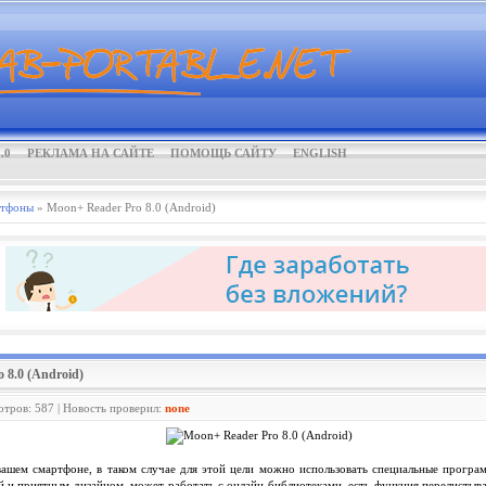
.0
РЕКЛАМА НА САЙТЕ
ПОМОЩЬ САЙТУ
ENGLISH
тфоны
» Moon+ Reader Pro 8.0 (Android)
 8.0 (Android)
отров: 587 | Новость проверил:
none
 вашем смартфоне, в таком случае для этой цели можно использовать специальные прогр
и приятным дизайном. может работать с онлайн библиотеками, есть функция перелистыва