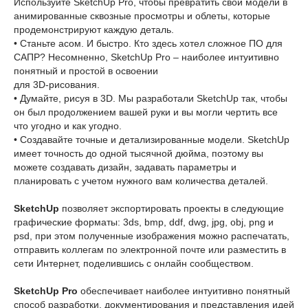
Используйте SketchUp Pro, чтобы превратить свои модели в
анимированные сквозные просмотры и облеты, которые
продемонстрируют каждую деталь.
• Станьте асом. И быстро. Кто здесь хотел сложное ПО для
САПР? Несомненно, SketchUp Pro – наиболее интуитивно
понятный и простой в освоении
для 3D-рисования.
• Думайте, рисуя в 3D. Мы разработали SketchUp так, чтобы
он был продолжением вашей руки и вы могли чертить все
что угодно и как угодно.
• Создавайте точные и детализированные модели. SketchUp
имеет точность до одной тысячной дюйма, поэтому вы
можете создавать дизайн, задавать параметры и
планировать с учетом нужного вам количества деталей.
SketchUp
позволяет экспортировать проекты в следующие
графические форматы: 3ds, bmp, ddf, dwg, jpg, obj, png и
psd, при этом полученные изображения можно распечатать,
отправить коллегам по электронной почте или разместить в
сети Интернет, поделившись с онлайн сообществом.
SketchUp Pro
обеспечивает наиболее интуитивно понятный
способ разработки, документирования и представления идей