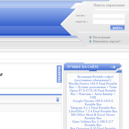
Панель управления
логин :
пароль :
Регистрация
Напомнить пароль?
ЛУЧШЕЕ НА САЙТЕ
Коллекция Portable-софта!
(постоянное обновление!)
Mozilla Firefox 104.0 Final Portable
Rus + Лучшие дополнения + Темы
Opera 97.0.4719.28 Final Portable
Rus + Плагины + Анти-Баннер +
USB
Google Chrome 109.0.5410.0
Portable Rus
Telegram 4.1.1 Final Portable Rus
LibreOffice 7.3.4 Final Portable Rus
MS Office Word & Excel Viewer
Portable Rus
Glary Utilities Pro 5.188.0.217
Portable Rus
Reg Organizer 9.10 Final Portable