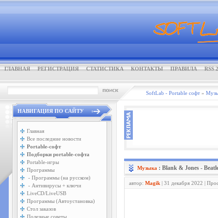
ГЛАВНАЯ
РЕГИСТРАЦИЯ
СТАТИСТИКА
КОНТАКТЫ
ПРАВИЛА
RSS 2
SoftLab - Portable софт
»
Музы
НАВИГАЦИЯ ПО САЙТУ
Главная
Все последние новости
Portable-софт
Подборки portable-софта
Portable-игры
: Blank & Jones - Beatl
Музыка
Программы
- Программы (на русском)
автор:
Magik
| 31 декабря 2022 | Про
- Антивирусы + ключи
LiveCD/LiveUSB
Программы (Автоустановка)
Стол заказов
Полезные советы