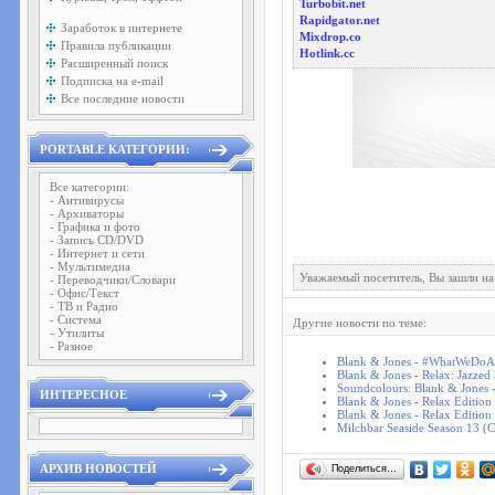
Turbobit.net
Rapidgator.net
Заработок в интернете
Mixdrop.co
Правила публикации
Hotlink.cc
Расширенный поиск
Подписка на e-mail
Все последние новости
PORTABLE КАТЕГОРИИ:
Все категории:
- Антивирусы
- Архиваторы
- Графика и фото
- Запись CD/DVD
- Интернет и сети
- Мультимедиа
Уважаемый посетитель, Вы зашли на
- Переводчики/Словари
- Офис/Текст
- ТВ и Радио
- Система
Другие новости по теме:
- Утилиты
- Разное
Blank & Jones - #WhatWeDoAt
Blank & Jones - Relax: Jazzed
Soundcolours: Blank & Jones
ИНТЕРЕСНОЕ
Blank & Jones - Relax Edition
Blank & Jones - Relax Edition
Milchbar Seaside Season 13 (
АРХИВ НОВОСТЕЙ
Поделиться…