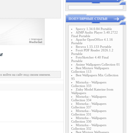
ПОПУЛЯРНЫЕ СТАТЬИ
Speccy 1.34.0.84 Portable
AIMP Audio Player 5.40.2722
Final Portable
Apache OpenOffice 4.1.16
Portable
Recuva 1.55.133 Portable
Foxit PDF Reader 2026.1.2
Portable
FotoSketcher 4.40 Final
Portable
Anime Wallpapers Collection 01
Best Mixture Wallpapers
Collection 113
о войти на сайт под своим именем.
Best Wallpapers Mix Collection
95
Mixturka - Wallpapers
Collection 333
Zishy Model Katerine from
Wallpapers
Mixturka - Wallpapers
Collection 334
Mixturka - Wallpapers
Collection 337
Mixturka - Wallpapers
Collection 331
Mixturka - Wallpapers
Collection 330
Mixturka - Wallpapers
Collection 332
Best Mixture Wallpapers