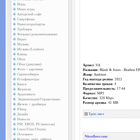
Игры
Мини игры
Авторский софт
Смартфоны
Навигаторы/карты
Трейлеры
Фильмы (документальные)
Видео
Музыка
Музыка (Lossless)
Клипы
Обои
Обои (девушки)
Артист
: VA
Фото + картинки
Название
: Blank & Jones - Beatless E
Скринсейверы
Жанр
: Ambient
Русификаторы
Год выхода релиза
: 2022
Книги
Количество треков
: 4
Продолжительность
: 17:44
Журналы
Формат
: MP3
Аудиокниги
Качество
: 320 Kbps
Энциклопедии/Справочники
Размер архива
: 41 MB
Железо + драйверы
Юмор
Дизайн
Трек-лист
Новости
PSP, XBOX, PS (консоли)
Linux/Unix/Ubuntu
Остальное
Nitroflare.com
Курилка, трёп, оффтоп