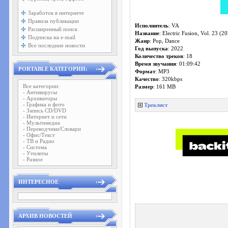
Заработок в интернете
Правила публикации
Исполнитель
: VA
Расширенный поиск
Название
: Electric Fusion, Vol. 23 (2
Подписка на e-mail
Жанр
: Pop, Dance
Все последние новости
Год выпуска
: 2022
Количество треков
: 18
Время звучания
: 01:09:42
PORTABLE КАТЕГОРИИ:
Формат
: MP3
Качество
: 320kbps
Все категории:
Размер
: 161 MB
- Антивирусы
- Архиваторы
- Графика и фото
Треклист
- Запись CD/DVD
- Интернет и сети
- Мультимедиа
- Переводчики/Словари
- Офис/Текст
- ТВ и Радио
- Система
- Утилиты
- Разное
ИНТЕРЕСНОЕ
АРХИВ НОВОСТЕЙ