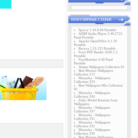
ПОПУЛЯРНЫЕ СТАТЬИ
Speccy 1.34.0.84 Portable
AIMP Audio Player 5.40.2722
Final Portable
Apache OpenOffice 4.1.16
Portable
Recuva 1.55.133 Portable
Foxit PDF Reader 2026.1.2
Portable
FotoSketcher 4.40 Final
Portable
Anime Wallpapers Collection 01
Best Mixture Wallpapers
Collection 113
Mixturka - Wallpapers
Collection 333
Best Wallpapers Mix Collection
95
Mixturka - Wallpapers
Collection 334
Zishy Model Katerine from
Wallpapers
Mixturka - Wallpapers
Collection 337
Mixturka - Wallpapers
Collection 331
Mixturka - Wallpapers
Collection 332
Mixturka - Wallpapers
Collection 330
Best Mixture Wallpapers