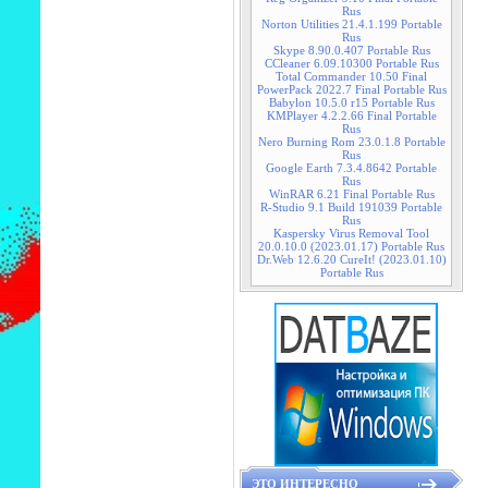
Rus
Norton Utilities 21.4.1.199 Portable
Rus
Skype 8.90.0.407 Portable Rus
CCleaner 6.09.10300 Portable Rus
Total Commander 10.50 Final
PowerPack 2022.7 Final Portable Rus
Babylon 10.5.0 r15 Portable Rus
KMPlayer 4.2.2.66 Final Portable
Rus
Nero Burning Rom 23.0.1.8 Portable
Rus
Google Earth 7.3.4.8642 Portable
Rus
WinRAR 6.21 Final Portable Rus
R-Studio 9.1 Build 191039 Portable
Rus
Kaspersky Virus Removal Tool
20.0.10.0 (2023.01.17) Portable Rus
Dr.Web 12.6.20 CureIt! (2023.01.10)
Portable Rus
ЭТО ИНТЕРЕСНО