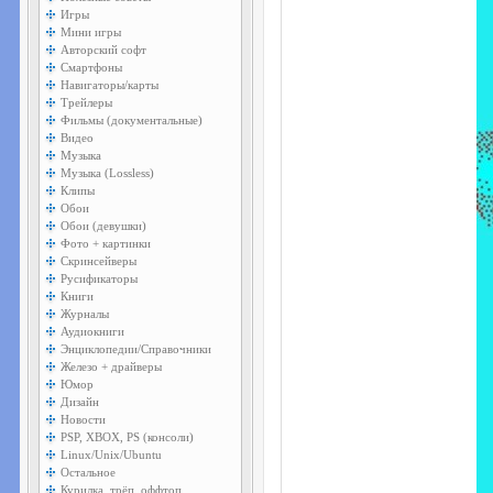
Игры
Мини игры
Авторский софт
Смартфоны
Навигаторы/карты
Трейлеры
Фильмы (документальные)
Видео
Музыка
Музыка (Lossless)
Клипы
Обои
Обои (девушки)
Фото + картинки
Скринсейверы
Русификаторы
Книги
Журналы
Аудиокниги
Энциклопедии/Справочники
Железо + драйверы
Юмор
Дизайн
Новости
PSP, XBOX, PS (консоли)
Linux/Unix/Ubuntu
Остальное
Курилка, трёп, оффтоп