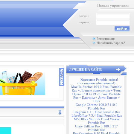
Панель управления
логин :
пароль :
Регистрация
Напомнить пароль?
ЛУЧШЕЕ НА САЙТЕ
Коллекция Portable-софта!
(постоянное обновление!)
Mozilla Firefox 104.0 Final Portable
Rus + Лучшие дополнения + Темы
Opera 97.0.4719.28 Final Portable
Rus + Плагины + Анти-Баннер +
USB
Google Chrome 109.0.5410.0
Portable Rus
Telegram 4.1.1 Final Portable Rus
LibreOffice 7.3.4 Final Portable Rus
MS Office Word & Excel Viewer
Portable Rus
Glary Utilities Pro 5.188.0.217
Portable Rus
Reg Organizer 9.10 Final Portable