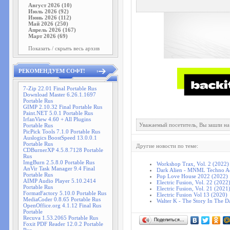
Август 2026 (10)
Июль 2026 (92)
Июнь 2026 (112)
Май 2026 (250)
Апрель 2026 (167)
Март 2026 (69)
Показать / скрыть весь архив
РЕКОМЕНДУЕМ СОФТ!
7-Zip 22.01 Final Portable Rus
Download Master 6.26.1.1697
Portable Rus
GIMP 2.10.32 Final Portable Rus
Paint.NET 5.0.1 Portable Rus
IrfanView 4.60 + All Plugins
Уважаемый посетитель, Вы зашли на
Portable Rus
PicPick Tools 7.1.0 Portable Rus
Auslogics BoostSpeed 13.0.0.1
Portable Rus
Другие новости по теме:
CDBurnerXP 4.5.8.7128 Portable
Rus
ImgBurn 2.5.8.0 Portable Rus
Workshop Trax, Vol. 2 (2022)
AnVir Task Manager 9.4 Final
Dark Alien - MNML Techno Ad
Portable Rus
Pop Love House 2022 (2022)
AIMP Audio Player 5.10.2414
Electric Fusion, Vol. 22 (2022
Portable Rus
Electric Fusion, Vol. 21 (2021
FormatFactory 5.10.0 Portable Rus
Electric Fusion Vol 13 (2020)
MediaCoder 0.8.65 Portable Rus
Walter K - The Story In The D
OpenOffice.org 4.1.12 Final Rus
Portable
Recuva 1.53.2065 Portable Rus
Поделиться…
Foxit PDF Reader 12.0.2 Portable