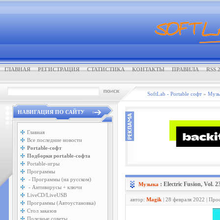
ГЛАВНАЯ
РЕГИСТРАЦИЯ
СТАТИСТИКА
КОНТАКТЫ
ПРАВИЛА
RSS 2
SoftLab - Portable софт
»
Музы
НАВИГАЦИЯ ПО САЙТУ
Главная
Все последние новости
Portable-софт
Подборки portable-софта
Portable-игры
Программы
- Программы (на русском)
: Electric Fusion, Vol. 2
Музыка
- Антивирусы + ключи
LiveCD/LiveUSB
автор:
Magik
| 28 февраля 2022 | Про
Программы (Автоустановка)
Стол заказов
Полезные советы