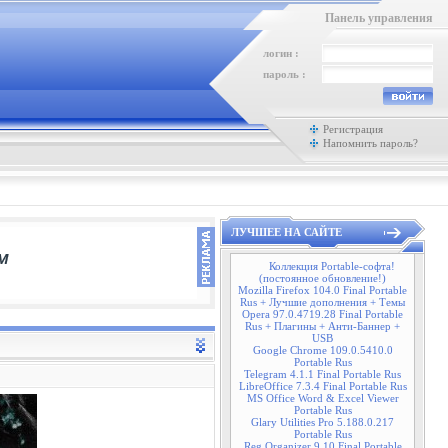
Панель управления
логин :
пароль :
Регистрация
Напомнить пароль?
ЛУЧШЕЕ НА САЙТЕ
Коллекция Portable-софта!
(постоянное обновление!)
Mozilla Firefox 104.0 Final Portable
Rus + Лучшие дополнения + Темы
Opera 97.0.4719.28 Final Portable
Rus + Плагины + Анти-Баннер +
USB
Google Chrome 109.0.5410.0
Portable Rus
Telegram 4.1.1 Final Portable Rus
LibreOffice 7.3.4 Final Portable Rus
MS Office Word & Excel Viewer
Portable Rus
Glary Utilities Pro 5.188.0.217
Portable Rus
Reg Organizer 9.10 Final Portable