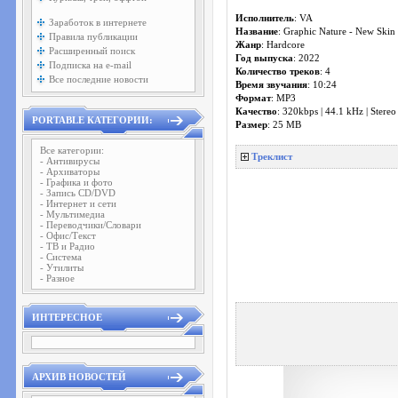
Исполнитель
: VA
Заработок в интернете
Название
: Graphic Nature - New Skin
Правила публикации
Жанр
: Hardcore
Расширенный поиск
Год выпуска
: 2022
Подписка на e-mail
Количество треков
: 4
Все последние новости
Время звучания
: 10:24
Формат
: MP3
Качество
: 320kbps | 44.1 kHz | Stereo
PORTABLE КАТЕГОРИИ:
Размер
: 25 MB
Все категории:
Треклист
- Антивирусы
- Архиваторы
- Графика и фото
- Запись CD/DVD
- Интернет и сети
- Мультимедиа
- Переводчики/Словари
- Офис/Текст
- ТВ и Радио
- Система
- Утилиты
- Разное
ИНТЕРЕСНОЕ
АРХИВ НОВОСТЕЙ