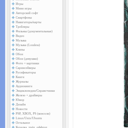
Игры
Мини игры
Авторский софт
Смартфоны
Навигаторы/карты
Трейлеры
Фильмы (документальные)
Видео
Музыка
Музыка (Lossless)
Клипы
Обои
Обои (девушки)
Фото + картинки
Скринсейверы
Русификаторы
Книги
Журналы
Аудиокниги
Энциклопедии/Справочники
Железо + драйверы
Юмор
Дизайн
Новости
PSP, XBOX, PS (консоли)
Linux/Unix/Ubuntu
Остальное
Курилка, трёп, оффтоп