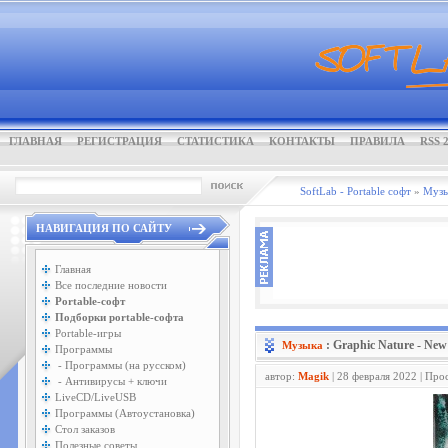
ГЛАВНАЯ
РЕГИСТРАЦИЯ
СТАТИСТИКА
КОНТАКТЫ
ПРАВИЛА
RSS 2
SoftLab - Portable софт
»
Музы
НАВИГАЦИЯ ПО САЙТУ
Главная
Все последние новости
Portable-софт
Подборки portable-софта
Portable-игры
: Graphic Nature - New
Музыка
Программы
- Программы (на русском)
автор:
Magik
| 28 февраля 2022 | Про
- Антивирусы + ключи
LiveCD/LiveUSB
Программы (Автоустановка)
Стол заказов
Полезные советы