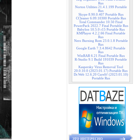
Rus
Norton Utilities 21.4.1.199 Portable
Rus
Skype 8.90.0.407 Portable Rus
CCleaner 6.09.10300 Portable Rus
Total Commander 10.50 Final
PowerPack 2022.7 Final Portable Rus
Babylon 10.5.0 r15 Portable Rus
KMPlayer 4.2.2.66 Final Portable
Rus
Nero Burning Rom 23.0.1.8 Portable
Rus
Google Earth 7.3.4.8642 Portable
Rus
WinRAR 6.21 Final Portable Rus
R-Studio 9.1 Build 191039 Portable
Rus
Kaspersky Virus Removal Tool
20.0.10.0 (2023.01.17) Portable Rus
Dr.Web 12.6.20 CureIt! (2023.01.10)
Portable Rus
ЭТО ИНТЕРЕСНО