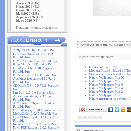
Август 2026 (6)
Июль 2026 (92)
Июнь 2026 (112)
Май 2026 (250)
Апрель 2026 (167)
Март 2026 (69)
Показать / скрыть весь архив
РЕКОМЕНДУЕМ СОФТ!
Уважаемый посетитель, Вы зашли на
7-Zip 22.01 Final Portable Rus
Download Master 6.26.1.1697
Другие новости по теме:
Portable Rus
GIMP 2.10.32 Final Portable Rus
Paint.NET 5.0.1 Portable Rus
HKA - Nature (2022)
IrfanView 4.60 + All Plugins
Modern Nature - Island of Noi
Portable Rus
Modern Nature - Island of Noi
PicPick Tools 7.1.0 Portable Rus
Nature Wallpapers Mix 32
Auslogics BoostSpeed 13.0.0.1
Nature Wallpapers Mix 7
Portable Rus
Nature Wallpapers Mix 6
CDBurnerXP 4.5.8.7128 Portable
Nature Wallpapers Mix 4
Rus
Nature Wallpapers Mix 2
ImgBurn 2.5.8.0 Portable Rus
Nature Wallpapers Mix 1
AnVir Task Manager 9.4 Final
Nature картинки на телефон 
Portable Rus
AIMP Audio Player 5.10.2414
Portable Rus
Поделиться…
FormatFactory 5.10.0 Portable Rus
MediaCoder 0.8.65 Portable Rus
OpenOffice.org 4.1.12 Final Rus
Portable
Recuva 1.53.2065 Portable Rus
Foxit PDF Reader 12.0.2 Portable