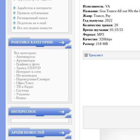
Исполнитель
: VA
Заработок в интернете
Название
: Goa Trance All out 90s th
Правила публикации
Жанр
: Trance, Psy
Расширенный поиск
Год выпуска
: 2022
Подписка на e-mail
Количество треков
: 20
Все последние новости
Время звучания
: 01:33:55
Формат
: MP3
Качество
: 320kbps
PORTABLE КАТЕГОРИИ:
Размер
: 218 MB
Все категории:
Треклист
- Антивирусы
- Архиваторы
- Графика и фото
- Запись CD/DVD
- Интернет и сети
- Мультимедиа
- Переводчики/Словари
- Офис/Текст
- ТВ и Радио
- Система
- Утилиты
- Разное
ИНТЕРЕСНОЕ
АРХИВ НОВОСТЕЙ