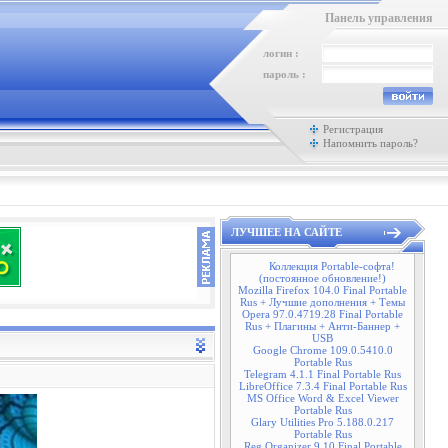
Панель управления
логин :
пароль :
Регистрация
Напомнить пароль?
ЛУЧШЕЕ НА САЙТЕ
Коллекция Portable-софта!
(постоянное обновление!)
Mozilla Firefox 104.0 Final Portable
Rus + Лучшие дополнения + Темы
Opera 97.0.4719.28 Final Portable
Rus + Плагины + Анти-Баннер +
USB
Google Chrome 109.0.5410.0
Portable Rus
Telegram 4.1.1 Final Portable Rus
LibreOffice 7.3.4 Final Portable Rus
MS Office Word & Excel Viewer
Portable Rus
Glary Utilities Pro 5.188.0.217
Portable Rus
Reg Organizer 9.10 Final Portable