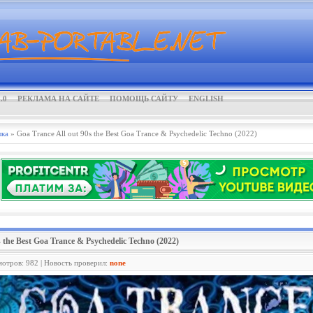
.0
РЕКЛАМА НА САЙТЕ
ПОМОЩЬ САЙТУ
ENGLISH
ка
» Goa Trance All out 90s the Best Goa Trance & Psychedelic Techno (2022)
s the Best Goa Trance & Psychedelic Techno (2022)
мотров: 982 | Новость проверил:
none