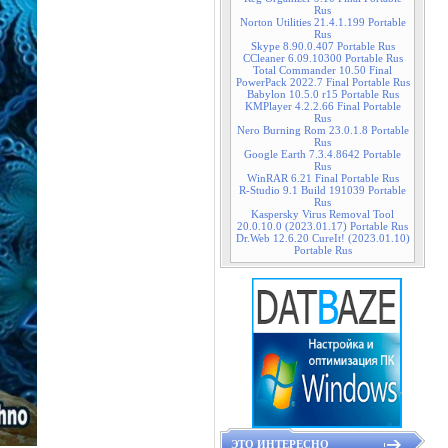
Rus
Norton Utilities 21.4.1.199 Portable
Rus
Skype 8.90.0.407 Portable Rus
CCleaner 6.09.10300 Portable Rus
Total Commander 10.50 Final
PowerPack 2022.7 Final Portable Rus
Babylon 10.5.0 r15 Portable Rus
KMPlayer 4.2.2.66 Final Portable
Rus
Nero Burning Rom 23.0.1.8 Portable
Rus
Google Earth 7.3.4.8642 Portable
Rus
WinRAR 6.21 Final Portable Rus
R-Studio 9.1 Build 191039 Portable
Rus
Kaspersky Virus Removal Tool
20.0.10.0 (2023.01.17) Portable Rus
Dr.Web 12.6.20 CureIt! (2023.01.10)
Portable Rus
ЭТО ИНТЕРЕСНО