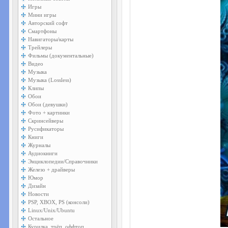
Игры
Мини игры
Авторский софт
Смартфоны
Навигаторы/карты
Трейлеры
Фильмы (документальные)
Видео
Музыка
Музыка (Lossless)
Клипы
Обои
Обои (девушки)
Фото + картинки
Скринсейверы
Русификаторы
Книги
Журналы
Аудиокниги
Энциклопедии/Справочники
Железо + драйверы
Юмор
Дизайн
Новости
PSP, XBOX, PS (консоли)
Linux/Unix/Ubuntu
Остальное
Курилка, трёп, оффтоп