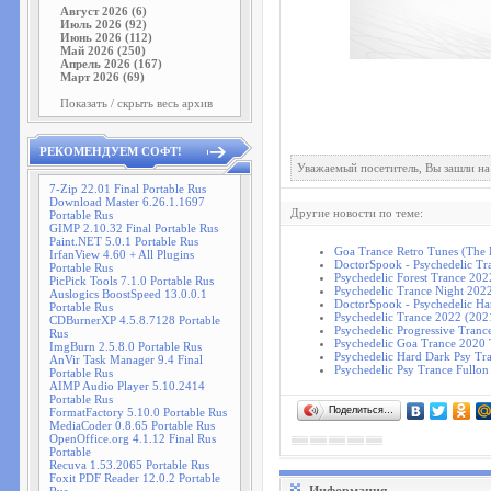
Август 2026 (6)
Июль 2026 (92)
Июнь 2026 (112)
Май 2026 (250)
Апрель 2026 (167)
Март 2026 (69)
Показать / скрыть весь архив
РЕКОМЕНДУЕМ СОФТ!
Уважаемый посетитель, Вы зашли на
7-Zip 22.01 Final Portable Rus
Download Master 6.26.1.1697
Другие новости по теме:
Portable Rus
GIMP 2.10.32 Final Portable Rus
Paint.NET 5.0.1 Portable Rus
Goa Trance Retro Tunes (The 
IrfanView 4.60 + All Plugins
DoctorSpook - Psychedelic Tra
Portable Rus
Psychedelic Forest Trance 202
PicPick Tools 7.1.0 Portable Rus
Psychedelic Trance Night 202
Auslogics BoostSpeed 13.0.0.1
DoctorSpook - Psychedelic Ha
Portable Rus
Psychedelic Trance 2022 (202
CDBurnerXP 4.5.8.7128 Portable
Psychedelic Progressive Tranc
Rus
Psychedelic Goa Trance 2020 T
ImgBurn 2.5.8.0 Portable Rus
Psychedelic Hard Dark Psy Tra
AnVir Task Manager 9.4 Final
Psychedelic Psy Trance Fullon
Portable Rus
AIMP Audio Player 5.10.2414
Portable Rus
Поделиться…
FormatFactory 5.10.0 Portable Rus
MediaCoder 0.8.65 Portable Rus
OpenOffice.org 4.1.12 Final Rus
Portable
Recuva 1.53.2065 Portable Rus
Foxit PDF Reader 12.0.2 Portable