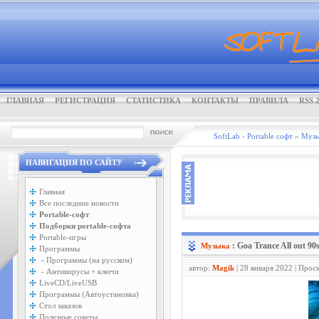
ГЛАВНАЯ
РЕГИСТРАЦИЯ
СТАТИСТИКА
КОНТАКТЫ
ПРАВИЛА
RSS 2
SoftLab - Portable софт
»
Музы
НАВИГАЦИЯ ПО САЙТУ
Главная
Все последние новости
Portable-софт
Подборки portable-софта
Portable-игры
: Goa Trance All out 90
Музыка
Программы
- Программы (на русском)
автор:
Magik
| 28 января 2022 | Прос
- Антивирусы + ключи
LiveCD/LiveUSB
Программы (Автоустановка)
Стол заказов
Полезные советы