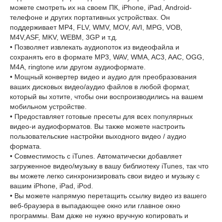
можете смотреть их на своем ПК, iPhone, iPad, Android-
телефоне и других портативных устройствах. Он
поддерживает MP4, FLV, WMV, MOV, AVI, MPG, VOB,
M4V,ASF, MKV, WEBM, 3GP и т.д.
• Позволяет извлекать аудиопоток из видеофайла и
сохранять его в формате MP3, WAV, WMA, AC3, AAC, OGG,
M4A, ringtone или другом аудиоформате.
• Мощный конвертер видео и аудио для преобразования
ваших дисковых видео/аудио файлов в любой формат,
который вы хотите, чтобы они воспроизводились на вашем
мобильном устройстве.
• Предоставляет готовые пресеты для всех популярных
видео-и аудиоформатов. Вы также можете настроить
пользовательские настройки выходного видео / аудио
формата.
• Совместимость с iTunes. Автоматически добавляет
загруженное видео/музыку в вашу библиотеку iTunes, так что
вы можете легко синхронизировать свои видео и музыку с
вашим iPhone, iPad, iPod.
• Вы можете напрямую перетащить ссылку видео из вашего
веб-браузера в выпадающее окно или главное окно
программы. Вам даже не нужно вручную копировать и