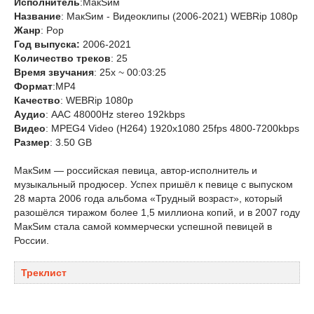
Исполнитель
:МакSим
Название
: МакSим - Видеоклипы (2006-2021) WEBRip 1080p
Жанр
: Pop
Год выпуска:
2006-2021
Количество треков
: 25
Время звучания
: 25x ~ 00:03:25
Формат
:MP4
Качество
: WEBRip 1080p
Аудио
: AAC 48000Hz stereo 192kbps
Видео
: MPEG4 Video (H264) 1920x1080 25fps 4800-7200kbps
Размер
: 3.50 GB
МакSим — российская певица, автор-исполнитель и
музыкальный продюсер. Успех пришёл к певице с выпуском
28 марта 2006 года альбома «Трудный возраст», который
разошёлся тиражом более 1,5 миллиона копий, и в 2007 году
МакSим стала самой коммерчески успешной певицей в
России.
Треклист