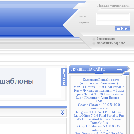
Панель управления
логин :
пароль :
Регистрация
Напомнить пароль?
ЛУЧШЕЕ НА САЙТЕ
Коллекция Portable-софта!
(постоянное обновление!)
Mozilla Firefox 104.0 Final Portable
Rus + Лучшие дополнения + Темы
Opera 97.0.4719.28 Final Portable
Rus + Плагины + Анти-Баннер +
USB
Google Chrome 109.0.5410.0
Portable Rus
Telegram 4.1.1 Final Portable Rus
LibreOffice 7.3.4 Final Portable Rus
MS Office Word & Excel Viewer
Portable Rus
Glary Utilities Pro 5.188.0.217
Portable Rus
Reg Organizer 9.10 Final Portable