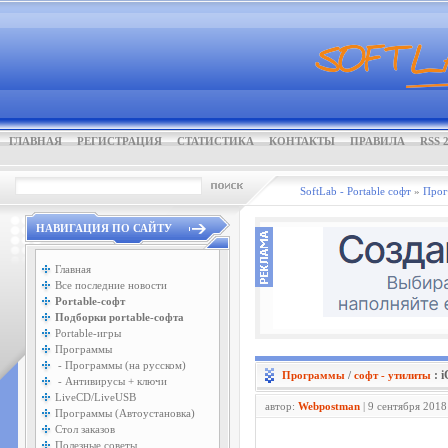
ГЛАВНАЯ
РЕГИСТРАЦИЯ
СТАТИСТИКА
КОНТАКТЫ
ПРАВИЛА
RSS 2
SoftLab - Portable софт
»
Про
НАВИГАЦИЯ ПО САЙТУ
Главная
Все последние новости
Portable-софт
Подборки portable-софта
Portable-игры
Программы
- Программы (на русском)
: 
Программы
/
софт - утилиты
- Антивирусы + ключи
LiveCD/LiveUSB
автор:
Webpostman
| 9 сентября 2018
Программы (Автоустановка)
Стол заказов
Полезные советы