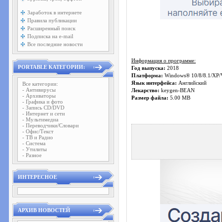
Заработок в интернете
Правила публикации
Расширенный поиск
Подписка на e-mail
Все последние новости
Информация о программе:
PORTABLE КАТЕГОРИИ:
Год выпуска:
2018
Платформа:
Windows® 10/8/8.1/XP/V
Язык интерфейса:
Английский
Все категории:
- Антивирусы
Лекарство:
keygen-BEAN
- Архиваторы
Размер файла:
5.00 MB
- Графика и фото
- Запись CD/DVD
- Интернет и сети
- Мультимедиа
- Переводчики/Словари
- Офис/Текст
- ТВ и Радио
- Система
- Утилиты
- Разное
ИНТЕРЕСНОЕ
АРХИВ НОВОСТЕЙ