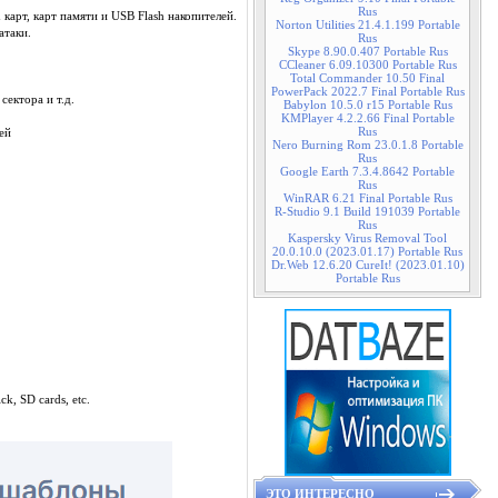
Rus
карт, карт памяти и USB Flash накопителей.
Norton Utilities 21.4.1.199 Portable
атаки.
Rus
Skype 8.90.0.407 Portable Rus
CCleaner 6.09.10300 Portable Rus
Total Commander 10.50 Final
PowerPack 2022.7 Final Portable Rus
сектора и т.д.
Babylon 10.5.0 r15 Portable Rus
KMPlayer 4.2.2.66 Final Portable
Rus
ей
Nero Burning Rom 23.0.1.8 Portable
Rus
Google Earth 7.3.4.8642 Portable
Rus
WinRAR 6.21 Final Portable Rus
R-Studio 9.1 Build 191039 Portable
Rus
Kaspersky Virus Removal Tool
20.0.10.0 (2023.01.17) Portable Rus
Dr.Web 12.6.20 CureIt! (2023.01.10)
Portable Rus
k, SD cards, etc.
ЭТО ИНТЕРЕСНО