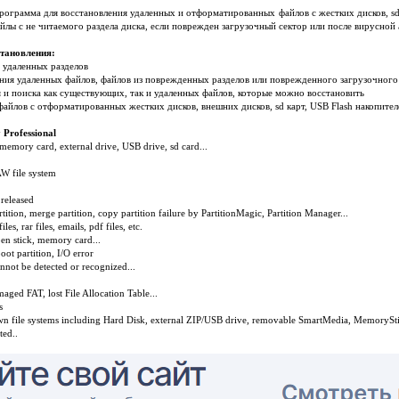
рограмма для восстановления удаленных и отформатированных файлов с жестких дисков, sd 
лы с не читаемого раздела диска, если поврежден загрузочный сектор или после вирусной 
становления:
я удаленных разделов
ления удаленных файлов, файлов из поврежденных разделов или поврежденного загрузочного 
я и поиска как существующих, так и удаленных файлов, которые можно восстановить
файлов с отформатированных жестких дисков, внешних дисков, sd карт, USB Flash накопител
 Professional
 memory card, external drive, USB drive, sd card...
AW file system
 released
tition, merge partition, copy partition failure by PartitionMagic, Partition Manager...
iles, rar files, emails, pdf files, etc.
pen stick, memory card...
ot partition, I/O error
nnot be detected or recognized...
maged FAT, lost File Allocation Table...
s
wn file systems including Hard Disk, external ZIP/USB drive, removable SmartMedia, MemoryStic
ted..