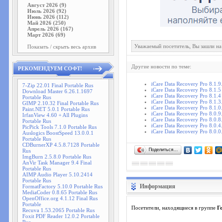
Август 2026 (9)
Июль 2026 (92)
Июнь 2026 (112)
Май 2026 (250)
Апрель 2026 (167)
Март 2026 (69)
Уважаемый посетитель, Вы зашли на
Показать / скрыть весь архив
Другие новости по теме:
РЕКОМЕНДУЕМ СОФТ!
iCare Data Recovery Pro 8.1.9
7-Zip 22.01 Final Portable Rus
iCare Data Recovery Pro 8.1.5
Download Master 6.26.1.1697
iCare Data Recovery Pro 8.1.4
Portable Rus
iCare Data Recovery Pro 8.1.3
GIMP 2.10.32 Final Portable Rus
iCare Data Recovery Pro 8.1.0
Paint.NET 5.0.1 Portable Rus
iCare Data Recovery Pro 8.0.9
IrfanView 4.60 + All Plugins
iCare Data Recovery Pro 8.0.8
Portable Rus
iCare Data Recovery Pro 8.0.4
PicPick Tools 7.1.0 Portable Rus
iCare Data Recovery Pro 8.0.0
Auslogics BoostSpeed 13.0.0.1
Portable Rus
CDBurnerXP 4.5.8.7128 Portable
Поделиться…
Rus
ImgBurn 2.5.8.0 Portable Rus
AnVir Task Manager 9.4 Final
Portable Rus
AIMP Audio Player 5.10.2414
Portable Rus
Информация
FormatFactory 5.10.0 Portable Rus
MediaCoder 0.8.65 Portable Rus
OpenOffice.org 4.1.12 Final Rus
Portable
Посетители, находящиеся в группе
Г
Recuva 1.53.2065 Portable Rus
Foxit PDF Reader 12.0.2 Portable