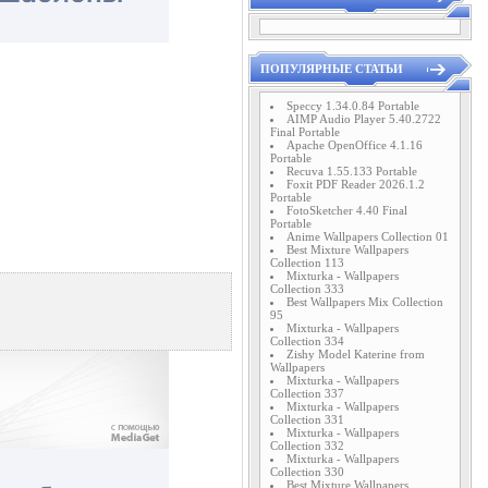
ПОПУЛЯРНЫЕ СТАТЬИ
Speccy 1.34.0.84 Portable
AIMP Audio Player 5.40.2722
Final Portable
Apache OpenOffice 4.1.16
Portable
Recuva 1.55.133 Portable
Foxit PDF Reader 2026.1.2
Portable
FotoSketcher 4.40 Final
Portable
Anime Wallpapers Collection 01
Best Mixture Wallpapers
Collection 113
Mixturka - Wallpapers
Collection 333
Best Wallpapers Mix Collection
95
Mixturka - Wallpapers
Collection 334
Zishy Model Katerine from
Wallpapers
Mixturka - Wallpapers
Collection 337
Mixturka - Wallpapers
Collection 331
Mixturka - Wallpapers
Collection 332
Mixturka - Wallpapers
Collection 330
Best Mixture Wallpapers