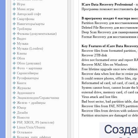
Игры
ICare Data Recovery Professional
- п
Мини игры
Программа поможет восстановить фай
Авторский софт
В программу входят 4 мастера вос
Смартфоны
Partition Recovery для восстановлени
Навигаторы/карты
Deleted File Recovery для восстанов
Трейлеры
Deep Scan Recovery для сканировани
Фильмы (документальные)
Format Recovery для восстановления 
Видео
Музыка
Key Features of iCare Data Recovery
Музыка (Lossless)
Recover files from formatted partition,
Клипы
Recover 2TB disk
Обои
drive not formatted error and report R
Обои (девушки)
Recover MAC files on Windows
Фото + картинки
Free lifetime upgrade once new edition
Скринсейверы
Recover data when lost due to resize par
Русификаторы
It could restore photos, office files, zip f
Книги
Reformatted sd card, xd card, cf card, 
Журналы
System cannot boot, cannot locate the bo
external drive, memory card, cf card ca
Аудиокниги
Virus attack and lost files
Энциклопедии/Справочники
Bad boot sector, bad partition table, da
Железо + драйверы
Recover files from FAT, NTFS partition
Юмор
Recover files from devices with unkno
Дизайн
Partition structures are damaged or dele
Новости
PSP, XBOX, PS (консоли)
Linux/Unix/Ubuntu
Остальное
Курилка, трёп, оффтоп