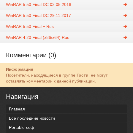
WinRAR 5.50 Final DC 03.05.2018
WinRAR 5.50 Final DC 29.11.2017
WinRAR 5.50 Final + Rus
WinRAR 4.20 Final (x86/x64) Rus
Комментарии (0)
Информация
Посетители, находящиеся в группе
Гости
, не могут
оставлять комментарии к данной публикации.
Навигация
Главная
Все последние новости
Portable-софт