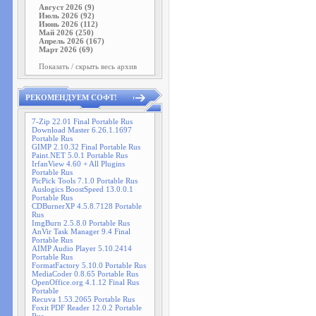
Август 2026 (9)
Июль 2026 (92)
Июнь 2026 (112)
Май 2026 (250)
Апрель 2026 (167)
Март 2026 (69)
Показать / скрыть весь архив
РЕКОМЕНДУЕМ СОФТ!
7-Zip 22.01 Final Portable Rus
Download Master 6.26.1.1697
Portable Rus
GIMP 2.10.32 Final Portable Rus
Paint.NET 5.0.1 Portable Rus
IrfanView 4.60 + All Plugins
Portable Rus
PicPick Tools 7.1.0 Portable Rus
Auslogics BoostSpeed 13.0.0.1
Portable Rus
CDBurnerXP 4.5.8.7128 Portable
Rus
ImgBurn 2.5.8.0 Portable Rus
AnVir Task Manager 9.4 Final
Portable Rus
AIMP Audio Player 5.10.2414
Portable Rus
FormatFactory 5.10.0 Portable Rus
MediaCoder 0.8.65 Portable Rus
OpenOffice.org 4.1.12 Final Rus
Portable
Recuva 1.53.2065 Portable Rus
Foxit PDF Reader 12.0.2 Portable