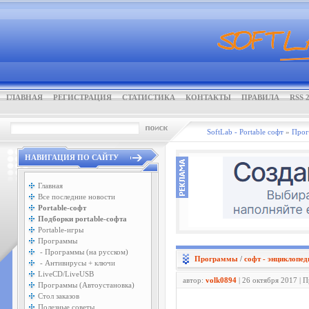
ГЛАВНАЯ
РЕГИСТРАЦИЯ
СТАТИСТИКА
КОНТАКТЫ
ПРАВИЛА
RSS 2
SoftLab - Portable софт
»
Про
НАВИГАЦИЯ ПО САЙТУ
Главная
Все последние новости
Portable-софт
Подборки portable-софта
Portable-игры
Программы
- Программы (на русском)
Программы
/
софт - энциклопед
- Антивирусы + ключи
LiveCD/LiveUSB
автор:
volk0894
| 26 октября 2017 | 
Программы (Автоустановка)
Стол заказов
Полезные советы