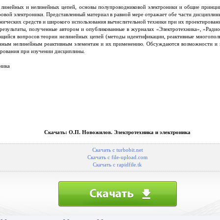
и линейных и нелинейных цепей, основы полупроводниковой электроники и общие принц
ровой электроники. Представленный материал в равной мере отражает обе части дисциплин
нических средств и широкого использования вычислительной техники при их проектировани
результаты, полученные автором и опубликованные в журналах «Электротехника», «Радио
ающийся вопросов теории нелинейных цепей (методы идентификации, реактивные многопол
нным нелинейным реактивным элементам и их применению. Обсуждаются возможности и 
рования при изучении дисциплины.
ника
Скачать: О.П. Новожилов. Электротехника и электроника
Скачать с turbobit.net
Скачать с file-upload.com
Скачать с rapidfile.tk