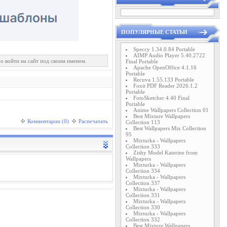
ПОПУЛЯРНЫЕ СТАТЬИ
Speccy 1.34.0.84 Portable
AIMP Audio Player 5.40.2722
о войти на сайт под своим именем.
Final Portable
Apache OpenOffice 4.1.16
Portable
Recuva 1.55.133 Portable
Foxit PDF Reader 2026.1.2
Portable
FotoSketcher 4.40 Final
Portable
Anime Wallpapers Collection 01
Best Mixture Wallpapers
Комментарии (0)
Распечатать
Collection 113
Best Wallpapers Mix Collection
95
Mixturka - Wallpapers
Collection 333
Zishy Model Katerine from
Wallpapers
Mixturka - Wallpapers
Collection 334
Mixturka - Wallpapers
Collection 337
Mixturka - Wallpapers
Collection 331
Mixturka - Wallpapers
Collection 330
Mixturka - Wallpapers
Collection 332
Best Mixture Wallpapers