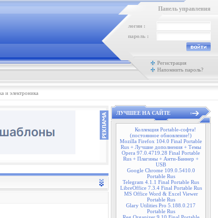
Панель управления
логин :
пароль :
Регистрация
Напомнить пароль?
а и электроника
ЛУЧШЕЕ НА САЙТЕ
Коллекция Portable-софта!
(постоянное обновление!)
Mozilla Firefox 104.0 Final Portable
Rus + Лучшие дополнения + Темы
Opera 97.0.4719.28 Final Portable
Rus + Плагины + Анти-Баннер +
USB
Google Chrome 109.0.5410.0
Portable Rus
Telegram 4.1.1 Final Portable Rus
LibreOffice 7.3.4 Final Portable Rus
MS Office Word & Excel Viewer
Portable Rus
Glary Utilities Pro 5.188.0.217
Portable Rus
Reg Organizer 9.10 Final Portable