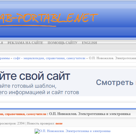
.0
РЕКЛАМА НА САЙТЕ
ПОМОЩЬ САЙТУ
ENGLISH
граммы
»
софт - энциклопедии, справочники, самоучители
» О.П. Новожилов. Электротехник
: О.П. Новожилов. Электротехника и электроника
ии, справочники, самоучители
Просмотров: 2394 | Новость проверил:
none