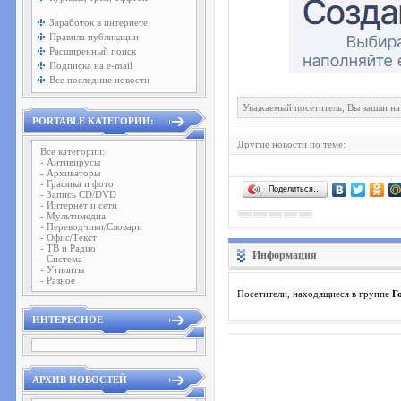
Заработок в интернете
Правила публикации
Расширенный поиск
Подписка на e-mail
Все последние новости
Уважаемый посетитель, Вы зашли на
PORTABLE КАТЕГОРИИ:
Другие новости по теме:
Все категории:
- Антивирусы
- Архиваторы
- Графика и фото
Поделиться…
- Запись CD/DVD
- Интернет и сети
- Мультимедиа
- Переводчики/Словари
- Офис/Текст
- ТВ и Радио
Информация
- Система
- Утилиты
- Разное
Посетители, находящиеся в группе
Г
ИНТЕРЕСНОЕ
АРХИВ НОВОСТЕЙ