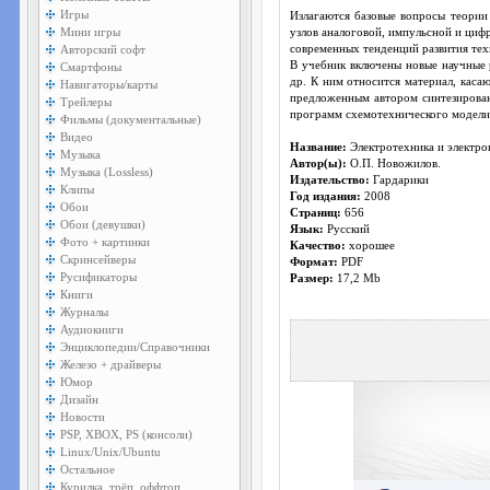
Игры
Излагаются базовые вопросы теори
Мини игры
узлов аналоговой, импульсной и циф
Авторский софт
современных тенденций развития тех
В учебник включены новые научные 
Смартфоны
др. К ним относится материал, кас
Навигаторы/карты
предложенным автором синтезирова
Трейлеры
программ схемотехнического модели
Фильмы (документальные)
Видео
Название:
Электротехника и электро
Музыка
Автор(ы):
О.П. Новожилов.
Музыка (Lossless)
Издательство:
Гардарики
Клипы
Год издания:
2008
Обои
Страниц:
656
Обои (девушки)
Язык:
Русский
Фото + картинки
Качество:
хорошее
Скринсейверы
Формат:
PDF
Русификаторы
Размер:
17,2 Mb
Книги
Журналы
Аудиокниги
Энциклопедии/Справочники
Железо + драйверы
Юмор
Дизайн
Новости
PSP, XBOX, PS (консоли)
Linux/Unix/Ubuntu
Остальное
Курилка, трёп, оффтоп