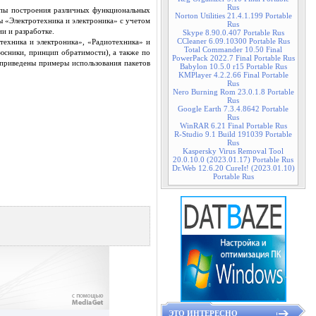
Rus
ипы построения различных функциональных
Norton Utilities 21.4.1.199 Portable
ы «Электротехника и электроника» с учетом
Rus
и и разработке.
Skype 8.90.0.407 Portable Rus
CCleaner 6.09.10300 Portable Rus
техника и электроника», «Радиотехника» и
Total Commander 10.50 Final
юсники, принцип обратимости), а также по
PowerPack 2022.7 Final Portable Rus
приведены примеры использования пакетов
Babylon 10.5.0 r15 Portable Rus
KMPlayer 4.2.2.66 Final Portable
Rus
Nero Burning Rom 23.0.1.8 Portable
Rus
Google Earth 7.3.4.8642 Portable
Rus
WinRAR 6.21 Final Portable Rus
R-Studio 9.1 Build 191039 Portable
Rus
Kaspersky Virus Removal Tool
20.0.10.0 (2023.01.17) Portable Rus
Dr.Web 12.6.20 CureIt! (2023.01.10)
Portable Rus
ЭТО ИНТЕРЕСНО