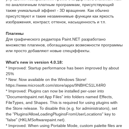
по аналогичным платным программам, присутствующий
также уникальный эффект - 3D вращение. Как обычно
присутствуют и такие незаменимые функции как яркость
изображения, контраст, оттенок, насыщенность и т.п.
Плагины
Для графического редактора Paint.NET разработано
множество плагинов, обогащающих возможности программы
или просто добавляют новые спецэффекты.
What's new in version 4.0.18:
* Improved: Startup performance has been improved by about
25%
* New: Now available on the Windows Store!
https://www.microsoft.com/store/apps/9NBHCS1LX4R0
* Improved: Plugins can now be installed per-user into
"Documentspaint.net App Files" into folders named Effects,
FileTypes, and Shapes. This is required for using plugins with
the Store release. To disable this (e.g. for administrators), set
the "Plugins/AllowLoadingPluginsFromUserLocations" key to
"false" (HKLMSoftwarepaint.net).
* Improved: When using Portable Mode, custom palette files are