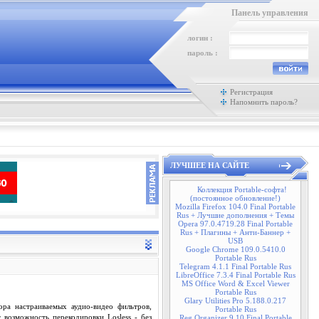
Панель управления
логин :
пароль :
Регистрация
Напомнить пароль?
ЛУЧШЕЕ НА САЙТЕ
Коллекция Portable-софта!
(постоянное обновление!)
Mozilla Firefox 104.0 Final Portable
Rus + Лучшие дополнения + Темы
Opera 97.0.4719.28 Final Portable
Rus + Плагины + Анти-Баннер +
USB
Google Chrome 109.0.5410.0
Portable Rus
Telegram 4.1.1 Final Portable Rus
LibreOffice 7.3.4 Final Portable Rus
MS Office Word & Excel Viewer
Portable Rus
Glary Utilities Pro 5.188.0.217
ра настраиваемых аудио-видео фильтров,
Portable Rus
 возможность перекодировки Losless - без
Reg Organizer 9.10 Final Portable