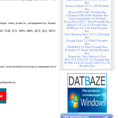
Rus
Norton Utilities 21.4.1.199 Portable
Rus
Skype 8.90.0.407 Portable Rus
CCleaner 6.09.10300 Portable Rus
Total Commander 10.50 Final
PowerPack 2022.7 Final Portable Rus
ция, тени, резкость, насыщенность, баланс
Babylon 10.5.0 r15 Portable Rus
KMPlayer 4.2.2.66 Final Portable
MXF, VOB, FLV, MP4, MPG, M2T, AVI, MOV,
Rus
Nero Burning Rom 23.0.1.8 Portable
Rus
Google Earth 7.3.4.8642 Portable
Rus
WinRAR 6.21 Final Portable Rus
R-Studio 9.1 Build 191039 Portable
Rus
Kaspersky Virus Removal Tool
20.0.10.0 (2023.01.17) Portable Rus
Dr.Web 12.6.20 CureIt! (2023.01.10)
Portable Rus
удут использоваться ресурсы имеющегося в
фреймрейтом.
ЭТО ИНТЕРЕСНО