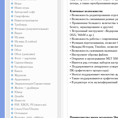
Игры
потерь, а также преобразования вид
Мини игры
Ключевые возможности:
Авторский софт
• Возможность редактирования отдел
Смартфоны
• Возможность смешивания разных р
Навигаторы/карты
• Применение большого количества э
Трейлеры
белого, зеркалирование и другие).
Фильмы (документальные)
• Встроенный инструмент «Кодирова
Видео
OGG, WebM и др.).
Музыка
• Возможность работы с современны
Музыка (Lossless)
• Функция перетаскивания, позволит 
Клипы
• Вкладка История, Timeline, позвол
Обои
• Возможность склеивания маленьких
Обои (девушки)
• Инструмент обрезки файлов.
Фото + картинки
• Открытие и проигрывание MLT XML
Скринсейверы
• Имеется ряд готовых наборов наст
Русификаторы
• Поддерживается аппаратное ускоре
ПК графического процессора).
Книги
• Shotcut поддерживает множество ау
Журналы
• Также поддерживаются графические
Аудиокниги
• В редакторе есть мультиформатный
Энциклопедии/Справочники
Железо + драйверы
Юмор
Дизайн
Новости
PSP, XBOX, PS (консоли)
Linux/Unix/Ubuntu
Остальное
Курилка, трёп, оффтоп
Преимущества видео редактора Sho