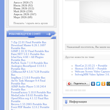
Август 2026 (7)
Июль 2026 (92)
Июнь 2026 (112)
Май 2026 (250)
Апрель 2026 (167)
Март 2026 (69)
Показать / скрыть весь архив
РЕКОМЕНДУЕМ СОФТ!
7-Zip 22.01 Final Portable Rus
Download Master 6.26.1.1697
Уважаемый посетитель, Вы зашли на
Portable Rus
GIMP 2.10.32 Final Portable Rus
Paint.NET 5.0.1 Portable Rus
IrfanView 4.60 + All Plugins
Другие новости по теме:
Portable Rus
PicPick Tools 7.1.0 Portable Rus
ShotCut 21.03.21 + Portable
Auslogics BoostSpeed 13.0.0.1
Shotcut 16.04.01 + Portable
Portable Rus
Webcam Screen Video Capture 
CDBurnerXP 4.5.8.7128 Portable
SolveigMM Video Splitter 3.6.
Rus
ImgBurn 2.5.8.0 Portable Rus
AnVir Task Manager 9.4 Final
Portable Rus
Поделиться…
AIMP Audio Player 5.10.2414
Portable Rus
FormatFactory 5.10.0 Portable Rus
MediaCoder 0.8.65 Portable Rus
OpenOffice.org 4.1.12 Final Rus
Portable
Информация
Recuva 1.53.2065 Portable Rus
Foxit PDF Reader 12.0.2 Portable