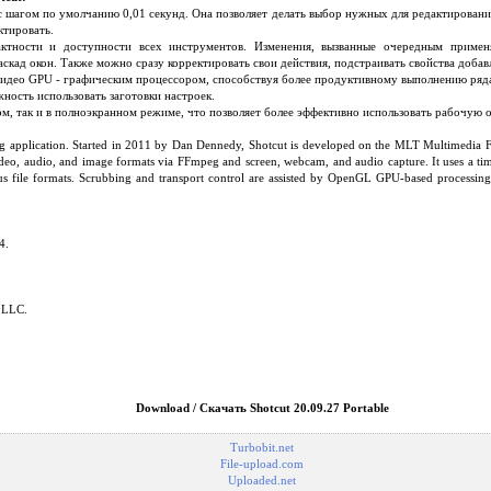
 с шагом по умолчанию 0,01 секунд. Она позволяет делать выбор нужных для редактирован
ктировать.
актности и доступности всех инструментов. Изменения, вызванные очередным приме
скад окон. Также можно сразу корректировать свои действия, подстраивать свойства добав
видео GPU - графическим процессором, способствуя более продуктивному выполнению ряд
ность использовать заготовки настроек.
ном, так и в полноэкранном режиме, что позволяет более эффективно использовать рабочую о
ing application. Started in 2011 by Dan Dennedy, Shotcut is developed on the MLT Multimedia
eo, audio, and image formats via FFmpeg and screen, webcam, and audio capture. It uses a time
s file formats. Scrubbing and transport control are assisted by OpenGL GPU-based processing
4.
, LLC.
Download / Скачать Shotcut 20.09.27 Portable
Turbobit.net
File-upload.com
Uploaded.net