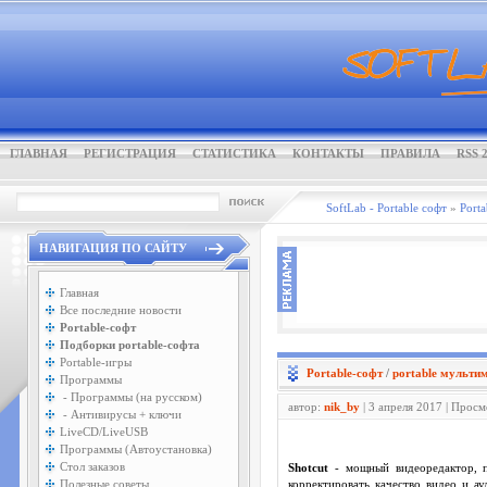
ГЛАВНАЯ
РЕГИСТРАЦИЯ
СТАТИСТИКА
КОНТАКТЫ
ПРАВИЛА
RSS 2
SoftLab - Portable софт
»
Porta
НАВИГАЦИЯ ПО САЙТУ
Главная
Все последние новости
Portable-софт
Подборки portable-софта
Portable-игры
Portable-софт
/
portable мульти
Программы
- Программы (на русском)
автор:
nik_by
| 3 апреля 2017 | Прос
- Антивирусы + ключи
LiveCD/LiveUSB
Программы (Автоустановка)
Стол заказов
Shotcut
- мощный видеоредактор, п
Полезные советы
корректировать качество видео и ау