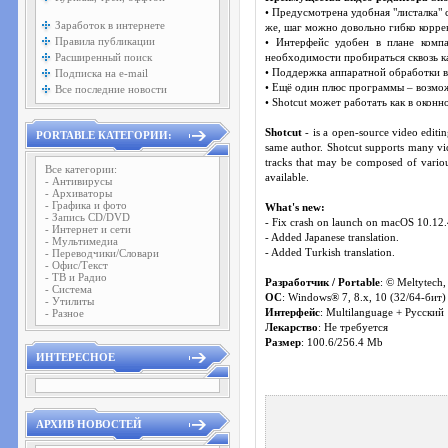
• Предусмотрена удобная "листалка"
Заработок в интернете
же, шаг можно довольно гибко корре
Правила публикации
• Интерфейс удобен в плане комп
Расширенный поиск
необходимости пробираться сквозь ка
Подписка на e-mail
• Поддержка аппаратной обработки 
• Ещё один плюс программы – возмож
Все последние новости
• Shotcut может работать как в окон
Shotcut
- is a open-source video edit
PORTABLE КАТЕГОРИИ:
same author. Shotcut supports many vid
tracks that may be composed of variou
Все категории:
available.
- Антивирусы
- Архиваторы
- Графика и фото
What's new:
- Запись CD/DVD
- Fix crash on launch on macOS 10.12.
- Интернет и сети
- Added Japanese translation.
- Мультимедиа
- Переводчики/Словари
- Added Turkish translation.
- Офис/Текст
- ТВ и Радио
Разработчик / Portable
: © Meltytech
- Система
ОС
: Windows® 7, 8.х, 10 (32/64-бит)
- Утилиты
- Разное
Интерфейс
: Multilanguage + Русский
Лекарство
: Не требуется
Размер
: 100.6/256.4 Mb
ИНТЕРЕСНОЕ
АРХИВ НОВОСТЕЙ