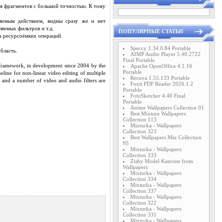
ия фрагментов с большой точностью. К тому
няемым действием, видны сразу же и нет
ляемых фильтров и т.д.
ПОПУЛЯРНЫЕ СТАТЬИ
а ресурсоёмких операций.
Speccy 1.34.0.84 Portable
бласть.
AIMP Audio Player 5.40.2722
Final Portable
 Framework, in development since 2004 by the
Apache OpenOffice 4.1.16
Portable
line for non-linear video editing of multiple
Recuva 1.55.133 Portable
 and a number of video and audio filters are
Foxit PDF Reader 2026.1.2
Portable
FotoSketcher 4.40 Final
Portable
Anime Wallpapers Collection 01
Best Mixture Wallpapers
Collection 113
Mixturka - Wallpapers
Collection 323
Best Wallpapers Mix Collection
95
Mixturka - Wallpapers
Collection 333
Zishy Model Katerine from
Wallpapers
Mixturka - Wallpapers
Collection 334
Mixturka - Wallpapers
Collection 337
Mixturka - Wallpapers
Collection 322
Mixturka - Wallpapers
Collection 331
Mixturka - Wallpapers