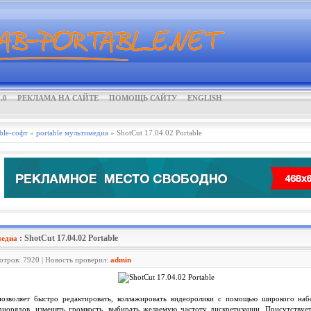
.0
РЕКЛАМА НА САЙТЕ
ПОМОЩЬ САЙТУ
ENGLISH
ble-софт
»
portable мультимедиа
» ShotCut 17.04.02 Portable
: ShotCut 17.04.02 Portable
медиа
мотров: 7920 | Новость проверил:
admin
озволяет быстро редактировать, коллажировать видеоролики с помощью широкого набо
диорядов, изменять громкость, выбирать желаемую частоту дискретизации. Присутствует