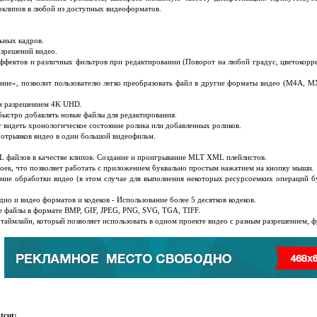
еоклипов в любой из доступных видеоформатов.
ьных кадров.
азрешений видео.
ффектов и различных фильтров при редактировании (Поворот на любой градус, цветокоррек
ние», позволит пользователю легко преобразовать файл в другие форматы видео (M4A, 
м разрешением 4K UHD.
быстро добавлять новые файлы для редактирования.
ит видеть хронологическое состояние ролика или добавленных роликов.
 отрывков видео в один большой видеофильм.
 файлов в качестве клипов. Создание и проигрывание MLT XML плейлистов.
роек, что позволяет работать с приложением буквально простым нажатием на кнопку мыши.
ние обработки видео (в этом случае для выполнения некоторых ресурсоемких операций б
дио и видео форматов и кодеков - Использование более 5 десятков кодеков.
 файлы в формате BMP, GIF, JPEG, PNG, SVG, TGA, TIFF.
 таймлайн, который позволяет использовать в одном проекте видео с разным разрешением, 
tcut: