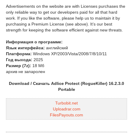
Advertisements on the website are with Licenses purchases the
only reliable way to get our developers paid for all that hard
work. If you like the software, please help us to maintain it by
purchasing a Premium License (see above). It’s our best
strength for keeping the software efficient against new threats.
Информация о программе:
Язык интерфейса:
английский
Платформа:
Windows XP/2003/Vista/2008/7/8/10/11
Год выхода:
2025
Размер (7z):
18 Мб
архив не запаролен
Download / Скачать Adlice Protect (RogueKiller) 16.2.3.0
Portable
Turbobit.net
Uploadrar.com
FilesPayouts.com