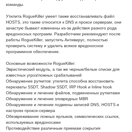
команды.
Утилита RogueKiller умеет также восстанавливать файл
HOSTS, это также относится к DNS и прокси серверам, они
зачастую бывают изменены из-за действия разного рода
вредоносных программ. Разработчики рекомендуют после
работы RogueKiller, запустить Антивирус, полностью
проверить систему и удалить всякое вредоносное
программное обеспечение.
Основные возможности RogueKiller:
Эвристический модуль, а так же черные/белые списки для
известных угроз/ложных срабатываний
Обнаружение руткитов: утилита способна восстановить
перехваты SSDT, Shadow SSDT, IRP Hook и Inline hook
Обнаружение и лечение файлов, подмененных руткитами
Обнаружение и лечение зловредных MBR
Обнаружение и лечение подмены записей DNS, HOSTS и
настроек прокси-сервера
Обезвреживание ложных ярлыков, символических ссылок,
используемых вредоносами
Противодействие различным приемам сокрытия