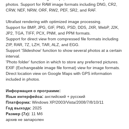
photos. Support for RAW image formats including DNG, CR2,
CRW, NEF, NRW, ORF, RW2, PEF, SR2, and RAF.
Ultrafast rendering with optimized image processing.
Support for BMP, JPG, GIF, PNG, PSD, DDS, JXR, WebP, J2K,
JP2, TGA, TIFF, PCX, PNM, and PPM formats.
Support for direct view from compressed file formats including
ZIP, RAR, 7Z, LZH, TAR, ALZ, and EGG.
Support 'Slideshow' function to show several photos at a certain
interval.
'Photo folder' function in which to store any preferred pictures.
EXIF (Exchangeable image file format) view for image formats.
Direct location view on Google Maps with GPS information
included in photos.
Информация о программе:
Язык интерфейса:
английский + русский
Платформа:
Windows XP/2003/Vista/2008/7/8/10/11
Год выхода:
2025
Размер (7z):
11 Мб
архив не запаролен