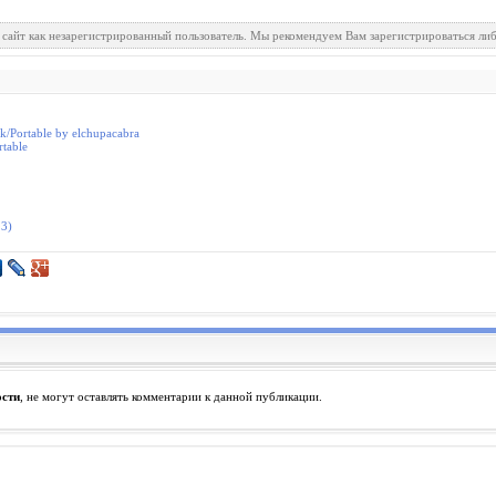
 сайт как незарегистрированный пользователь. Мы рекомендуем Вам зарегистрироваться либ
/Portable by elchupacabra
table
13)
ости
, не могут оставлять комментарии к данной публикации.