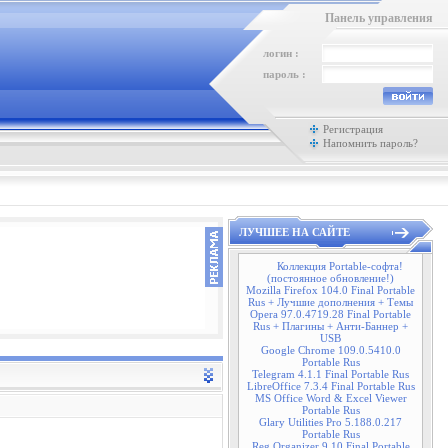
Панель управления
логин :
пароль :
Регистрация
Напомнить пароль?
ЛУЧШЕЕ НА САЙТЕ
Коллекция Portable-софта!
(постоянное обновление!)
Mozilla Firefox 104.0 Final Portable
Rus + Лучшие дополнения + Темы
Opera 97.0.4719.28 Final Portable
Rus + Плагины + Анти-Баннер +
USB
Google Chrome 109.0.5410.0
Portable Rus
Telegram 4.1.1 Final Portable Rus
LibreOffice 7.3.4 Final Portable Rus
MS Office Word & Excel Viewer
Portable Rus
Glary Utilities Pro 5.188.0.217
Portable Rus
Reg Organizer 9.10 Final Portable