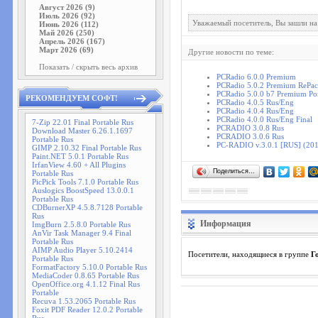
Август 2026 (9)
Июль 2026 (92)
Уважаемый посетитель, Вы зашли на
Июнь 2026 (112)
Май 2026 (250)
Апрель 2026 (167)
Март 2026 (69)
Другие новости по теме:
Показать / скрыть весь архив
PCRadio 6.0.0 Premium
PCRadio 5.0.2 Premium RePack
PCRadio 5.0.0 b7 Premium Por
РЕКОМЕНДУЕМ СОФТ!
PCRadio 4.0.5 Rus/Eng
PCRadio 4.0.4 Rus/Eng
PCRadio 4.0.0 Rus/Eng Final
7-Zip 22.01 Final Portable Rus
PCRADIO 3.0.8 Rus
Download Master 6.26.1.1697
PCRADIO 3.0.6 Rus
Portable Rus
PC-RADIO v.3.0.1 [RUS] (20
GIMP 2.10.32 Final Portable Rus
Paint.NET 5.0.1 Portable Rus
IrfanView 4.60 + All Plugins
Поделиться…
Portable Rus
PicPick Tools 7.1.0 Portable Rus
Auslogics BoostSpeed 13.0.0.1
Portable Rus
CDBurnerXP 4.5.8.7128 Portable
Rus
Информация
ImgBurn 2.5.8.0 Portable Rus
AnVir Task Manager 9.4 Final
Portable Rus
AIMP Audio Player 5.10.2414
Посетители, находящиеся в группе
Г
Portable Rus
FormatFactory 5.10.0 Portable Rus
MediaCoder 0.8.65 Portable Rus
OpenOffice.org 4.1.12 Final Rus
Portable
Recuva 1.53.2065 Portable Rus
Foxit PDF Reader 12.0.2 Portable