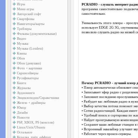
Игры
PCRADIO - слушать интернет радио
Мини игры
программа самостоятельно подключае
Авторский софт
самостоятельно.
Смартфоны
Уникальность этого плеера - прослу
Навигаторы/карты
использует EDGE 2G 3G, cпутниковый
Трейлеры
позволило слушать радио на низкой 
Фильмы (документальные)
Видео
Музыка
Музыка (Lossless)
Клипы
Обои
Обои (девушки)
Фото + картинки
Скринсейверы
Русификаторы
Книги
Почему PCRADIO - лучший плеер д
Журналы
• Плеер автоматически обновляет спи
• Записывает эфир радио с разделени
Аудиокниги
• Запомнит последнюю прослушивае
Энциклопедии/Справочники
• Разбудит вас любимым радио в нуж
Железо + драйверы
• Выбор качества потока поможет эк
Юмор
• Сотни радиостанций. Каждая имеет 
Дизайн
• Удобный поиск и сортировка по жа
Новости
• Найдет проигрываемую композицию
PSP, XBOX, PS (консоли)
• Сохранит ваши любимые станции 
Linux/Unix/Ubuntu
• Встроенный эквалайзер улучшит зву
Остальное
• Работает через прокси-серверы.
Курилка, трёп, оффтоп