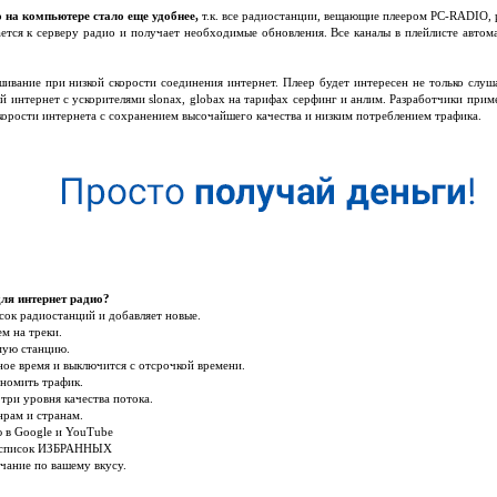
 на компьютере стало еще удобнее,
т.к. все радиостанции, вещающие плеером PC-RADIO, р
тся к серверу радио и получает необходимые обновления. Все каналы в плейлисте автом
шивание при низкой скорости соединения интернет. Плеер будет интересен не только слуша
 интернет с ускорителями slonax, globax на тарифах серфинг и анлим. Разработчики прим
скорости интернета с сохранением высочайшего качества и низким потреблением трафика.
ля интернет радио?
сок радиостанций и добавляет новые.
ем на треки.
мую станцию.
ное время и выключится с отсрочкой времени.
ономить трафик.
три уровня качества потока.
нрам и странам.
 в Google и YouTube
в список ИЗБРАННЫХ
чание по вашему вкусу.