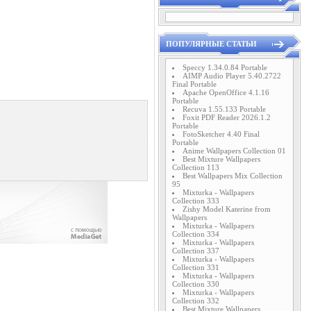
ПОПУЛЯРНЫЕ СТАТЬИ
Speccy 1.34.0.84 Portable
AIMP Audio Player 5.40.2722
Final Portable
Apache OpenOffice 4.1.16
Portable
Recuva 1.55.133 Portable
Foxit PDF Reader 2026.1.2
Portable
FotoSketcher 4.40 Final
Portable
Anime Wallpapers Collection 01
Best Mixture Wallpapers
Collection 113
Best Wallpapers Mix Collection
95
Mixturka - Wallpapers
Collection 333
Zishy Model Katerine from
Wallpapers
Mixturka - Wallpapers
Collection 334
Mixturka - Wallpapers
Collection 337
Mixturka - Wallpapers
Collection 331
Mixturka - Wallpapers
Collection 330
Mixturka - Wallpapers
Collection 332
Best Mixture Wallpapers