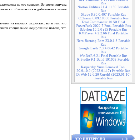
Rus
азмещены на его сервере. Во время запуска
Norton Utilities 21.4.1.199 Portable
атически обновляются и добавляются новые
Rus
Skype 8.90.0.407 Portable Rus
CCleaner 6.09.10300 Portable Rus
Total Commander 10.50 Final
телям на высоких скоростях, но и тем, кто
PowerPack 2022.7 Final Portable Rus
енили специальное кодирование потока, что
Babylon 10.5.0 r15 Portable Rus
KMPlayer 4.2.2.66 Final Portable
Rus
Nero Burning Rom 23.0.1.8 Portable
Rus
Google Earth 7.3.4.8642 Portable
Rus
WinRAR 6.21 Final Portable Rus
R-Studio 9.1 Build 191039 Portable
Rus
Kaspersky Virus Removal Tool
20.0.10.0 (2023.01.17) Portable Rus
Dr.Web 12.6.20 CureIt! (2023.01.10)
Portable Rus
ЭТО ИНТЕРЕСНО