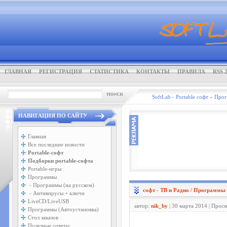
ГЛАВНАЯ
РЕГИСТРАЦИЯ
СТАТИСТИКА
КОНТАКТЫ
ПРАВИЛА
RSS 2
SoftLab - Portable софт
»
Про
НАВИГАЦИЯ ПО САЙТУ
Главная
Все последние новости
Portable-софт
Подборки portable-софта
Portable-игры
Программы
- Программы (на русском)
софт - ТВ и Радио
/
Программы (
- Антивирусы + ключи
LiveCD/LiveUSB
автор:
nik_by
| 30 марта 2014 | Прос
Программы (Автоустановка)
Стол заказов
Полезные советы